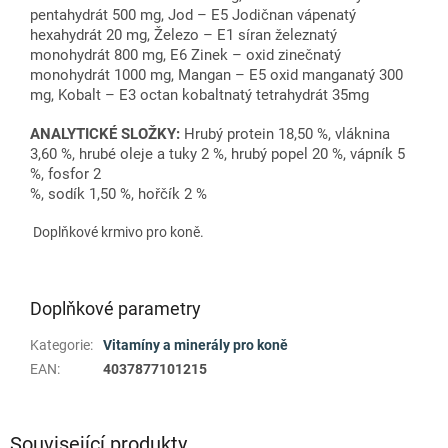
pentahydrát 500 mg, Jod – E5 Jodičnan vápenatý
hexahydrát 20 mg, Železo – E1 síran železnatý
monohydrát 800 mg, E6 Zinek – oxid zinečnatý
monohydrát 1000 mg, Mangan – E5 oxid manganatý 300
mg, Kobalt – E3 octan kobaltnatý tetrahydrát 35mg
ANALYTICKÉ SLOŽKY:
Hrubý protein 18,50 %, vláknina
3,60 %, hrubé oleje a tuky 2 %, hrubý popel 20 %, vápník 5
%, fosfor 2
%, sodík 1,50 %, hořčík 2 %
Doplňkové krmivo pro koně.
Doplňkové parametry
Kategorie
:
Vitamíny a minerály pro koně
EAN
:
4037877101215
Související produkty