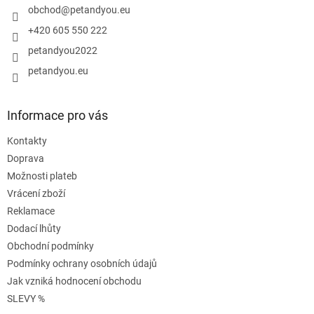
í
obchod
@
petandyou.eu
+420 605 550 222
petandyou2022
petandyou.eu
Informace pro vás
Kontakty
Doprava
Možnosti plateb
Vrácení zboží
Reklamace
Dodací lhůty
Obchodní podmínky
Podmínky ochrany osobních údajů
Jak vzniká hodnocení obchodu
SLEVY %