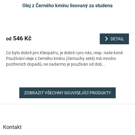
Olej z Černého kmínu lisovaný za studena
546 Kč
od
DETAIL
Co bylo dobré pro Kleopatru, je dobré i pro nás, resp. naše koně.
Používání oleje z černého kmínu (černuchy seté) má mnoho
pozitivních dopadů, ne nadarmo je používán od dob...
ZOBRAZIT VŠECHNY SOUVISEJÍCÍ PRODUKTY
Z
á
p
a
Kontakt
t