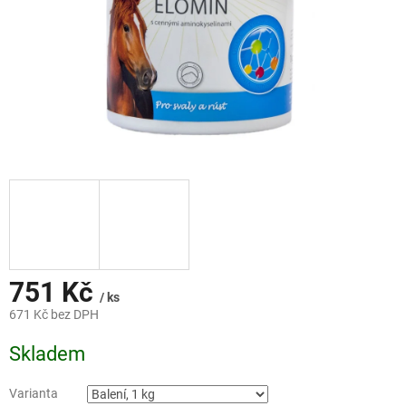
751 Kč
/ ks
671 Kč bez DPH
Měrná
Skladem
cena:
Varianta