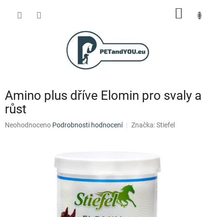
Přejít
NÁKUP
na
obsah
KOŠÍK
Amino plus dříve Elomin pro svaly a
růst
Průměrné
Neohodnoceno
Podrobnosti hodnocení
Značka:
Stiefel
hodnocení
produktu
je
0,0
z
5
hvězdiček.