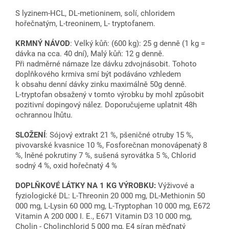
S lyzinem-HCL, DL-metioninem, solí, chloridem
hořečnatým, L-treoninem, L- tryptofanem.
KRMNÝ NÁVOD
: Velký kůň: (600 kg): 25 g denně (1 kg =
dávka na cca. 40 dní),
Malý kůň: 12 g denně.
Při nadměrné námaze lze dávku zdvojnásobit. Tohoto
doplňkového krmiva smí být podáváno vzhledem
k obsahu denní dávky zinku maximálně 50g denně.
L-tryptofan obsažený v tomto výrobku by mohl způsobit
pozitivní dopingový nález. Doporučujeme uplatnit 48h
ochrannou lhůtu.
SLOŽENÍ
: Sójový extrakt 21 %, pšeničné otruby 15 %,
pivovarské kvasnice 10 %, Fosforečnan monovápenatý 8
%, lněné pokrutiny 7 %, sušená syrovátka 5 %, Chlorid
sodný 4 %, oxid hořečnatý 4 %
DOPLŇKOVÉ LÁTKY NA 1 KG VÝROBKU:
Výživové a
fyziologické DL: L-Threonin 20 000 mg, DL-Methionin 50
000 mg, L-Lysin 60 000 mg, L-Tryptophan 10 000 mg, E672
Vitamin A 200 000 I. E., E671 Vitamin D3 10 000 mg,
Cholin - Cholinchlorid 5 000 mg, E4 síran měďnatý