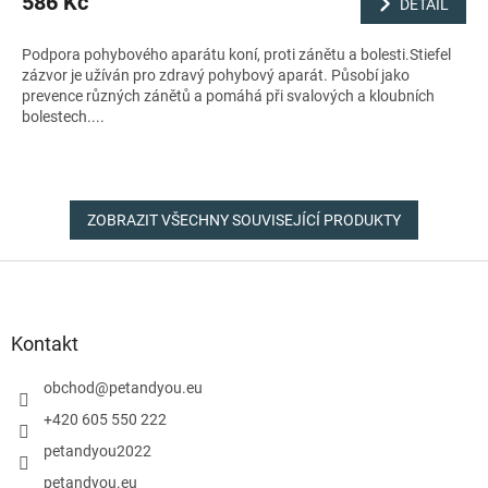
586 Kč
DETAIL
Podpora pohybového aparátu koní, proti zánětu a bolesti.Stiefel
zázvor je užíván pro zdravý pohybový aparát. Působí jako
prevence různých zánětů a pomáhá při svalových a kloubních
bolestech....
ZOBRAZIT VŠECHNY SOUVISEJÍCÍ PRODUKTY
Z
á
p
a
Kontakt
t
í
obchod
@
petandyou.eu
+420 605 550 222
petandyou2022
petandyou.eu