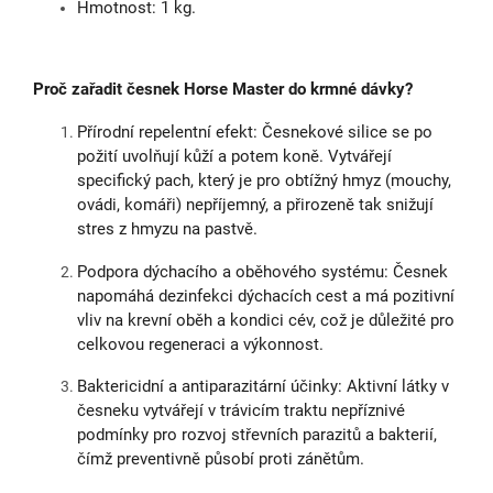
Hmotnost: 1 kg.
Proč zařadit česnek Horse Master do krmné dávky?
Přírodní repelentní efekt: Česnekové silice se po
požití uvolňují kůží a potem koně. Vytvářejí
specifický pach, který je pro obtížný hmyz (mouchy,
ovádi, komáři) nepříjemný, a přirozeně tak snižují
stres z hmyzu na pastvě.
Podpora dýchacího a oběhového systému: Česnek
napomáhá dezinfekci dýchacích cest a má pozitivní
vliv na krevní oběh a kondici cév, což je důležité pro
celkovou regeneraci a výkonnost.
Baktericidní a antiparazitární účinky: Aktivní látky v
česneku vytvářejí v trávicím traktu nepříznivé
podmínky pro rozvoj střevních parazitů a bakterií,
čímž preventivně působí proti zánětům.