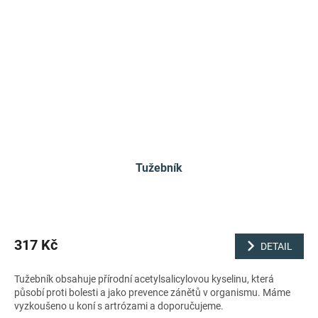
Tužebník
317 Kč
DETAIL
Tužebník obsahuje přírodní acetylsalicylovou kyselinu, která
působí proti bolesti a jako prevence zánětů v organismu. Máme
vyzkoušeno u koní s artrózami a doporučujeme.