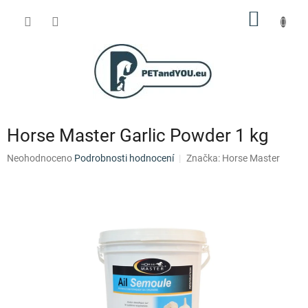
Přejít
NÁKUP
na
obsah
KOŠÍK
Horse Master Garlic Powder 1 kg
Průměrné
Neohodnoceno
Podrobnosti hodnocení
Značka:
Horse Master
hodnocení
produktu
je
0,0
z
5
hvězdiček.