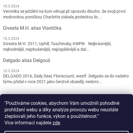
10.3.2024
Veronika se ježdění na koni věnuje již opravdu dlouho. Se svojí první
modrookou poničkou Charlotte získala jezdeckou lic...
Givesta M.H. alias Vlastička
10.3.2024
Givesta M.H. 2011, Uphill, Tuschinsky, KWPN Nejkrásnější,
nejhodnější, nejzkušenější, nejúspěšnější a dal...
Delgado alias Delgouš
10.3.2024
DELGADO 2016, Daily Deal, Floriscount, westf. Delgado se do našeho
týmu přidal v roce 2021 jako čerstvě obsedlý, nedoro...
"Používáme cookies, abychom Vám umožnili pohodlné
prohlížení webu a díky analýze provozu webu neustále
zlepšovali jeho funkce, výkon a použitelnost."
Více informací najdete
zde
.