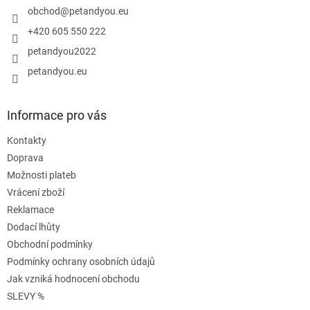
í
obchod
@
petandyou.eu
+420 605 550 222
petandyou2022
petandyou.eu
Informace pro vás
Kontakty
Doprava
Možnosti plateb
Vrácení zboží
Reklamace
Dodací lhůty
Obchodní podmínky
Podmínky ochrany osobních údajů
Jak vzniká hodnocení obchodu
SLEVY %