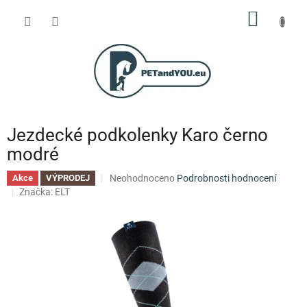
Přejít
NÁKUP
na
obsah
KOŠÍK
Jezdecké podkolenky Karo černo
modré
Průměrné
Neohodnoceno
Podrobnosti hodnocení
Akce
VÝPRODEJ
hodnocení
Značka:
ELT
produktu
je
0,0
z
5
hvězdiček.