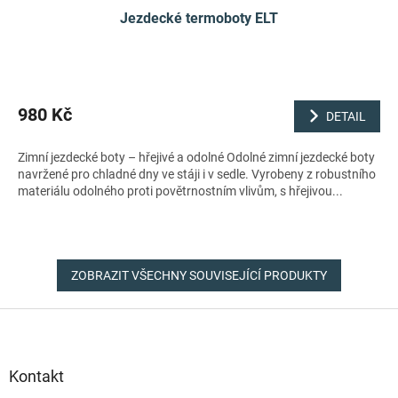
Jezdecké termoboty ELT
980 Kč
DETAIL
Zimní jezdecké boty – hřejivé a odolné Odolné zimní jezdecké boty
navržené pro chladné dny ve stáji i v sedle. Vyrobeny z robustního
materiálu odolného proti povětrnostním vlivům, s hřejivou...
ZOBRAZIT VŠECHNY SOUVISEJÍCÍ PRODUKTY
Z
á
p
a
Kontakt
t