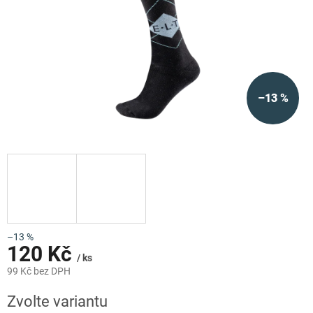
–13 %
–13 %
120 Kč
/ ks
99 Kč bez DPH
Měrná
Zvolte variantu
cena: