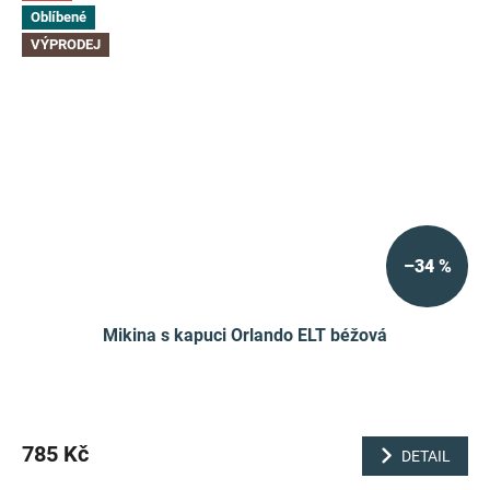
Oblíbené
VÝPRODEJ
–34 %
Mikina s kapuci Orlando ELT béžová
785 Kč
DETAIL