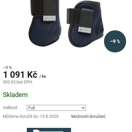
–9 %
–9 %
1 091 Kč
/ ks
902 Kč bez DPH
Měrná
Skladem
cena:
Velikost
Můžeme doručit do:
13.8.2026
Možnosti doručení