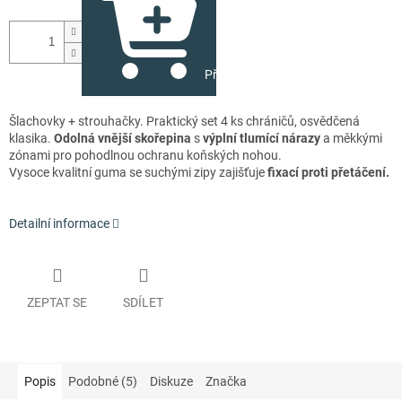
Přidat do košíku
Šlachovky + strouhačky. Praktický set 4 ks chráničů, osvědčená
klasika.
Odolná vnější skořepina
s
výplní tlumící nárazy
a měkkými
zónami pro pohodlnou ochranu koňských nohou.
Vysoce kvalitní guma se suchými zipy zajišťuje
fixací proti přetáčení.
Detailní informace
ZEPTAT SE
SDÍLET
Popis
Podobné (5)
Diskuze
Značka