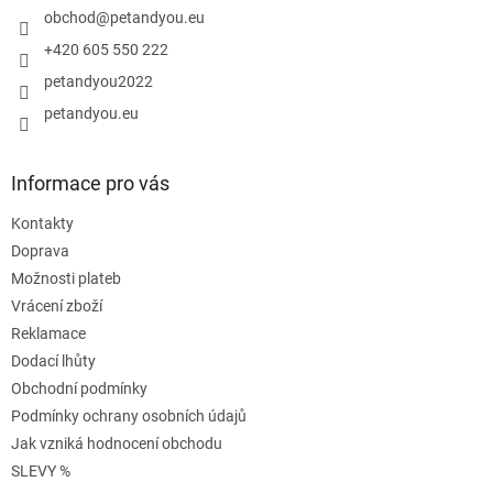
í
obchod
@
petandyou.eu
+420 605 550 222
petandyou2022
petandyou.eu
Informace pro vás
Kontakty
Doprava
Možnosti plateb
Vrácení zboží
Reklamace
Dodací lhůty
Obchodní podmínky
Podmínky ochrany osobních údajů
Jak vzniká hodnocení obchodu
SLEVY %