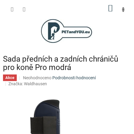
Přejít
NÁKUP
na
obsah
KOŠÍK
Sada předních a zadních chráničů
pro koně Pro modrá
Průměrné
Neohodnoceno
Podrobnosti hodnocení
Akce
hodnocení
Značka:
Waldhausen
produktu
je
0,0
z
5
hvězdiček.