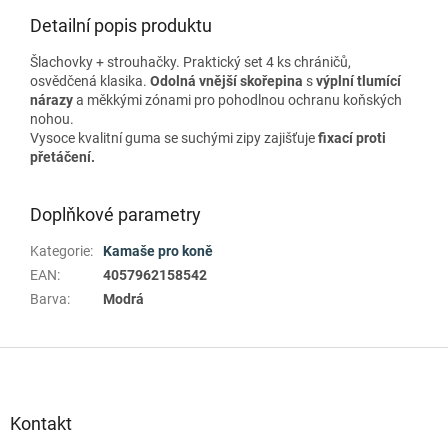
Detailní popis produktu
Šlachovky + strouhačky. Praktický set 4 ks chráničů,
osvědčená klasika.
Odolná vnější skořepina
s
výplní tlumící
nárazy
a měkkými zónami pro pohodlnou ochranu koňských
nohou.
Vysoce kvalitní guma se suchými zipy zajišťuje
fixací proti
přetáčení.
Doplňkové parametry
Kategorie
:
Kamaše pro koně
EAN
:
4057962158542
Barva
:
Modrá
Z
á
p
a
Kontakt
t