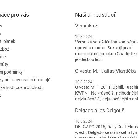
mace pro vás
Naši ambasadoři
Veronika S.
y
a
10.3.2024
i plateb
Veronika se ježdění na koni věnuje
opravdu dlouho. Se svojí první
 zboží
modrookou poničkou Charlotte z
ace
jezdeckou lic...
lhůty
Givesta M.H. alias Vlastička
ní podmínky
y ochrany osobních údajů
10.3.2024
Givesta M.H. 2011, Uphill, Tuschi
iká hodnocení obchodu
KWPN Nejkrásnější, nejhodnější
%
nejzkušenější, nejúspěšnější a dal
Delgado alias Delgouš
10.3.2024
DELGADO 2016, Daily Deal, Flori
westf. Delgado se do našeho tým