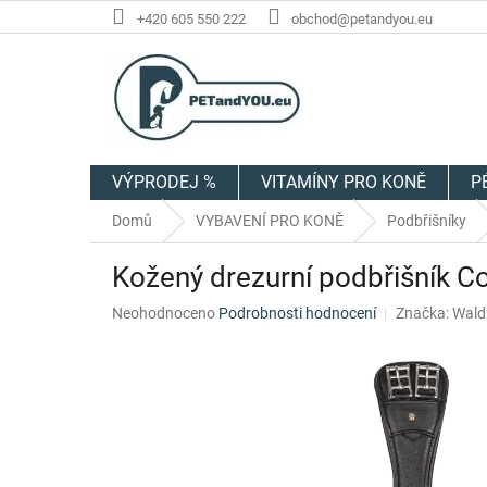
Přejít
+420 605 550 222
obchod@petandyou.eu
na
obsah
VÝPRODEJ %
VITAMÍNY PRO KONĚ
P
Domů
VYBAVENÍ PRO KONĚ
Podbřišníky
Kožený drezurní podbřišník 
Průměrné
Neohodnoceno
Podrobnosti hodnocení
Značka:
Wald
hodnocení
produktu
je
0,0
z
5
hvězdiček.