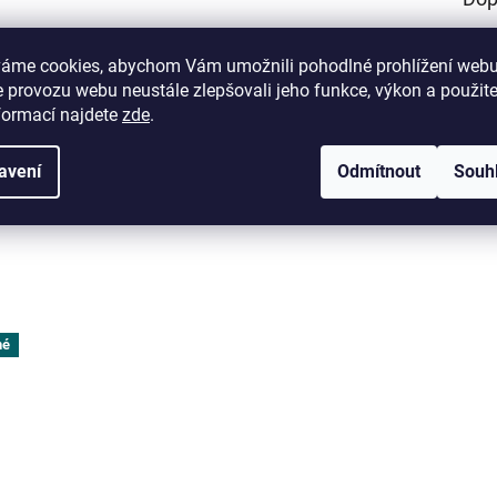
měkké kůže, který zajišťuje maximální
pohodlí pro koně
. Díky široké
Kate
řizpůsobuje se tělu koně, čímž minimalizuje riziko otlaků. Podbřišník
váme cookies, abychom Vám umožnili pohodlné prohlížení webu
EAN
:
y pro snadné a bezpečné dotažení.
 provozu webu neustále zlepšovali jeho funkce, výkon a použit
formací najdete
zde
.
ku
avení
Odmítnout
Souh
olný podbřišník pro svého koně.
né