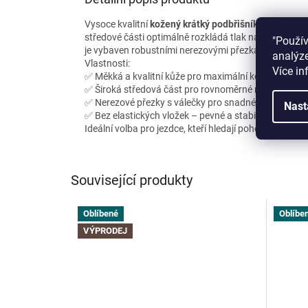
Vysoce kvalitní
kožený krátký podbřišník Comfort
z 
středové části optimálně rozkládá tlak na hrudník a p
"Použí
je vybaven robustními nerezovými přezkami s válečk
analýze
Vlastnosti:
Více in
✅ Měkká a kvalitní kůže pro maximální komfort
✅ Široká středová část pro rovnoměrné rozložení tla
✅ Nerezové přezky s válečky pro snadné upevnění
Nast
✅ Bez elastických vložek – pevné a stabilní uchycení
Ideální volba pro jezdce, kteří hledají pohodlný a od
Související produkty
Oblíbené
Oblíbe
VÝPRODEJ