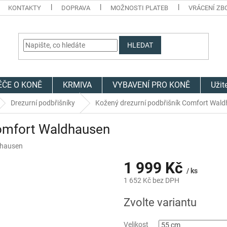
KONTAKTY
DOPRAVA
MOŽNOSTI PLATEB
VRÁCENÍ ZB
HLEDAT
ÉČE O KONĚ
KRMIVA
VYBAVENÍ PRO KONĚ
Užit
Drezurní podbřišníky
Kožený drezurní podbřišník Comfort Wal
Comfort Waldhausen
hausen
1 999 Kč
/ ks
1 652 Kč bez DPH
Měrná
Zvolte variantu
cena:
Velikost