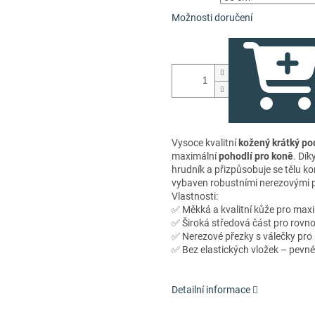
Možnosti doručení
Vysoce kvalitní
kožený krátký po
maximální
pohodlí pro koně
. Dík
hrudník a přizpůsobuje se tělu kon
vybaven robustními nerezovými p
Vlastnosti:
✅ Měkká a kvalitní kůže pro max
✅ Široká středová část pro rovno
✅ Nerezové přezky s válečky pro
✅ Bez elastických vložek – pevné 
Detailní informace