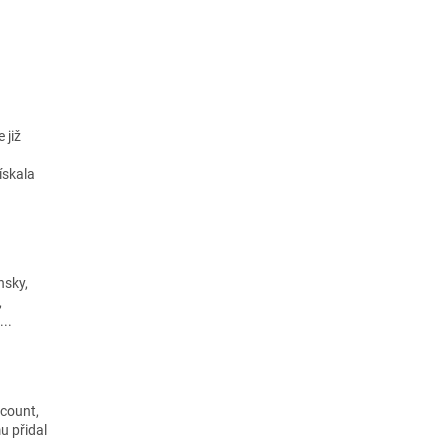
 již
ískala
nsky,
,
...
scount,
u přidal