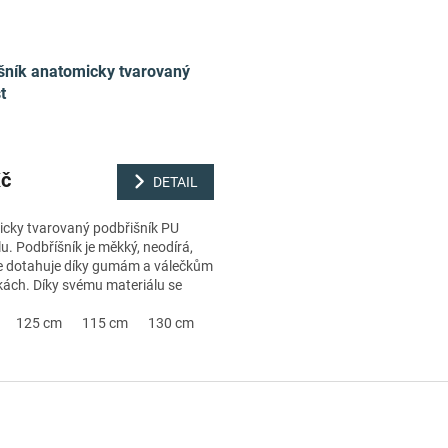
šník anatomicky tvarovaný
t
Kč
DETAIL
cky tvarovaný podbřišník PU
u. Podbříšník je měkký, neodírá,
e dotahuje díky gumám a válečkům
kách. Díky svému materiálu se
udržuje.• měkký, snadno
elný...
125 cm
115 cm
130 cm
140 cm
120 cm