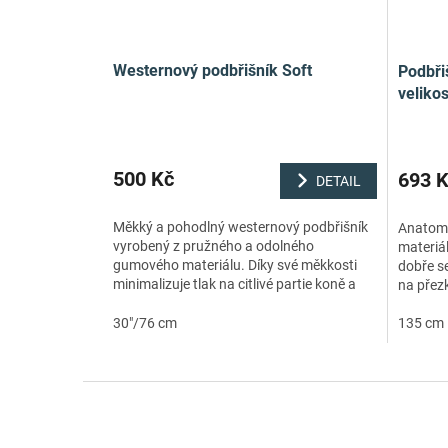
Westernový podbřišník Soft
Podbři
velikos
500 Kč
693 
DETAIL
Měkký a pohodlný westernový podbřišník
Anatomi
vyrobený z pružného a odolného
materiál
gumového materiálu. Díky své měkkosti
dobře s
minimalizuje tlak na citlivé partie koně a
na přez
zajišťuje maximální komfort během jízdy....
snadno 
30"/76 cm
udržovat
135 cm
Z
á
p