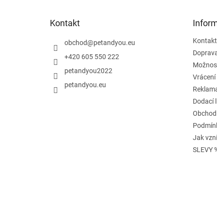
a
t
Kontakt
Infor
í
Kontakt
obchod
@
petandyou.eu
Doprav
+420 605 550 222
Možnost
petandyou2022
Vrácení
petandyou.eu
Reklam
Dodací 
Obchod
Podmínk
Jak vzn
SLEVY 