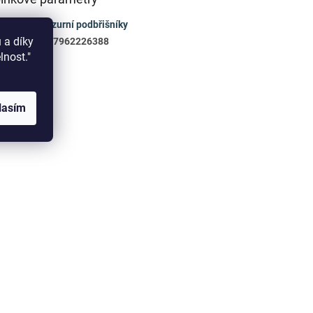
gorie
:
Drezurní podbřišníky
 a díky
4057962226388
elnost."
lasím