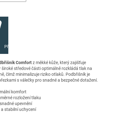
Přidat do košíku
dbřišník Comfort
z měkké kůže, který zajišťuje
y široké středové části optimálně rozkládá tlak na
ě, čímž minimalizuje riziko otlaků. Podbřišník je
řezkami s válečky pro snadné a bezpečné dotažení.
imální komfort
měrné rozložení tlaku
 snadné upevnění
a stabilní uchycení