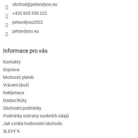
í
obchod
@
petandyou.eu
+420 605 550 222
petandyou2022
petandyou.eu
Informace pro vás
Kontakty
Doprava
Možnosti plateb
Vrácení zboží
Reklamace
Dodací lhůty
Obchodní podmínky
Podmínky ochrany osobních údajů
Jak vzniká hodnocení obchodu
SLEVY %