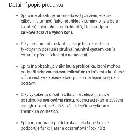
Detailní popis produktu
Spirulina obsahuje mnoho důležitých živin, včetně
bílkovin, vitamínů (jako například vitaminy B12 a beta-
karoten), minerálů a antioxidantů, které podporují
celkové zdraví a výkon koní.
Díky obsahu antioxidantů, jako je beta-karoten a
fykocyanin posiluje spirulina
imunitní systém
koní a
chrání je před infekcemi a nemocemi.
Spirulina obsahuje
vlákninu a prebiotika
, která mohou
podpořit
zdravou střevní mikroflóru
a trávení u koní, což
může vést ke zlepšené absorpci živin a lepšímu využití
potravy.
Díky vysokému obsahu bílkovin a železa přispívá
spirulina
ke svalovému růstu
, regeneraci tkání a zvýšení
energie u koní, což může vést k lepšímu výkonu v
tréninku a soutěžích.
Spirulina pomáhá při detoxikaci těla koně tím, že
podporuje funkci jater a odstraňování toxinů z