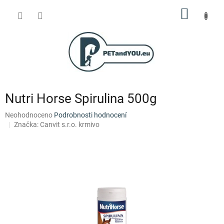
Přejít
NÁKUP
na
obsah
KOŠÍK
Nutri Horse Spirulina 500g
Průměrné
Neohodnoceno
Podrobnosti hodnocení
hodnocení
Značka:
Canvit s.r.o. krmivo
produktu
je
0,0
z
5
hvězdiček.