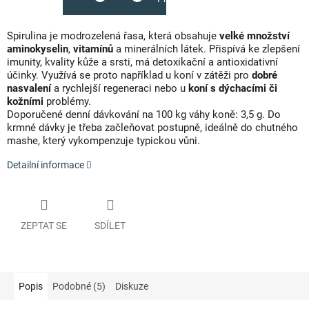
Spirulina je modrozelená řasa, která obsahuje
velké množství
aminokyselin
,
vitamínů
a minerálních látek. Přispívá ke zlepšení
imunity, kvality kůže a srsti, má detoxikační a antioxidativní
účinky. Využívá se proto například u koní v zátěži pro
dobré
nasvalení
a rychlejší regeneraci nebo u
koní s dýchacími či
kožními
problémy.
Doporučené denní dávkování na 100 kg váhy koně: 3,5 g. Do
krmné dávky je třeba začleňovat postupně, ideálně do chutného
mashe, který vykompenzuje typickou vůni.
Detailní informace
ZEPTAT SE
SDÍLET
Popis
Podobné (5)
Diskuze