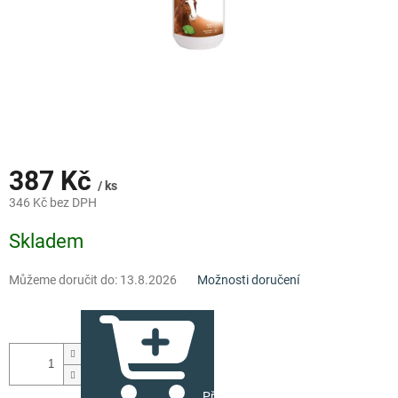
387 Kč
/ ks
346 Kč bez DPH
Měrná
Skladem
cena:
Můžeme doručit do:
13.8.2026
Možnosti doručení
Přidat do košíku