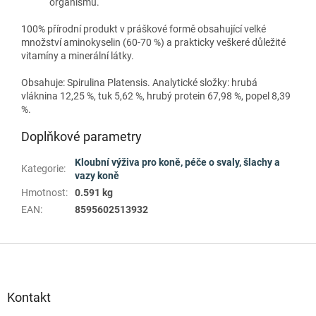
organismu.
100% přírodní produkt v práškové formě obsahující velké
množství aminokyselin (60-70 %) a prakticky veškeré důležité
vitamíny a minerální látky.
Obsahuje: Spirulina Platensis. Analytické složky: hrubá
vláknina 12,25 %, tuk 5,62 %, hrubý protein 67,98 %, popel 8,39
%.
Doplňkové parametry
Kloubní výživa pro koně, péče o svaly, šlachy a
Kategorie
:
vazy koně
Hmotnost
:
0.591 kg
EAN
:
8595602513932
Z
á
p
a
Kontakt
t