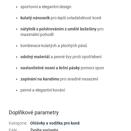
sportovní a elegantní design
kulatý nánosník
pro lepší ovladatelnost koně
nátylník s polstrováním z umělé kožešiny
pro
maximální pohodlí
kombinace kulatých a plochých pásů
odolný materiál
a pevné švy proti opotřebení
nastavitelné nosní a krční pásky
pomocí spon
zapínání na karabinu
pro snadné nasazení
pevné a elegantní kování
Doplňkové parametry
Kategorie
:
Ohlávky a vodítka pro koně
EAN
:
Zvolte variantu