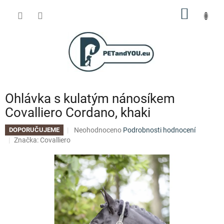
Přejít
NÁKUP
na
obsah
KOŠÍK
Ohlávka s kulatým nánosíkem
Covalliero Cordano, khaki
Průměrné
Neohodnoceno
Podrobnosti hodnocení
DOPORUČUJEME
hodnocení
Značka:
Covalliero
produktu
je
0,0
z
5
hvězdiček.