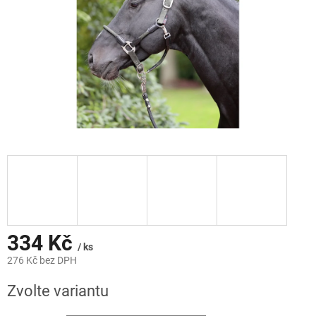
334 Kč
/ ks
276 Kč bez DPH
Měrná
Zvolte variantu
cena: