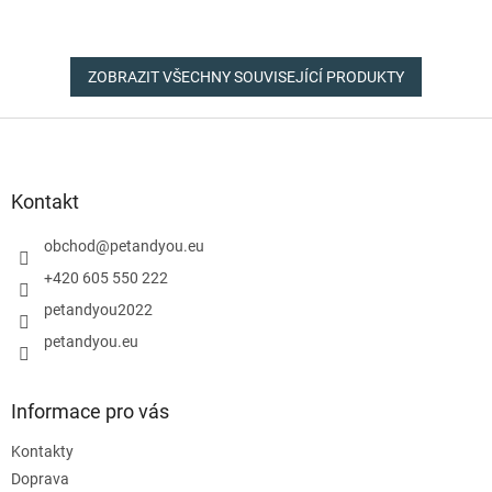
ZOBRAZIT VŠECHNY SOUVISEJÍCÍ PRODUKTY
Z
á
p
a
Kontakt
t
í
obchod
@
petandyou.eu
+420 605 550 222
petandyou2022
petandyou.eu
Informace pro vás
Kontakty
Doprava