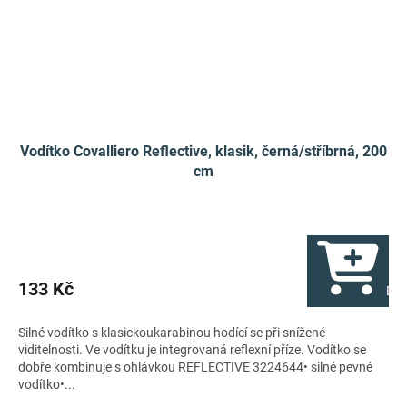
Vodítko Covalliero Reflective, klasik, černá/stříbrná, 200
cm
133 Kč
Do 
Silné vodítko s klasickoukarabinou hodící se při snížené
viditelnosti. Ve vodítku je integrovaná reflexní příze. Vodítko se
dobře kombinuje s ohlávkou REFLECTIVE 3224644• silné pevné
vodítko•...