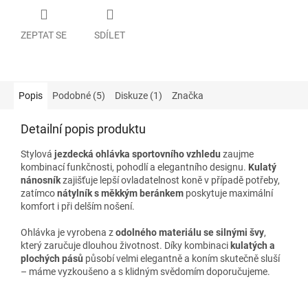
ZEPTAT SE
SDÍLET
Popis
Podobné (5)
Diskuze (1)
Značka
Detailní popis produktu
Stylová
jezdecká ohlávka sportovního vzhledu
zaujme
kombinací funkčnosti, pohodlí a elegantního designu.
Kulatý
nánosník
zajišťuje lepší ovladatelnost koně v případě potřeby,
zatímco
nátylník s měkkým beránkem
poskytuje maximální
komfort i při delším nošení.
Ohlávka je vyrobena z
odolného materiálu se silnými švy
,
který zaručuje dlouhou životnost. Díky kombinaci
kulatých a
plochých pásů
působí velmi elegantně a koním skutečně sluší
– máme vyzkoušeno a s klidným svědomím doporučujeme.