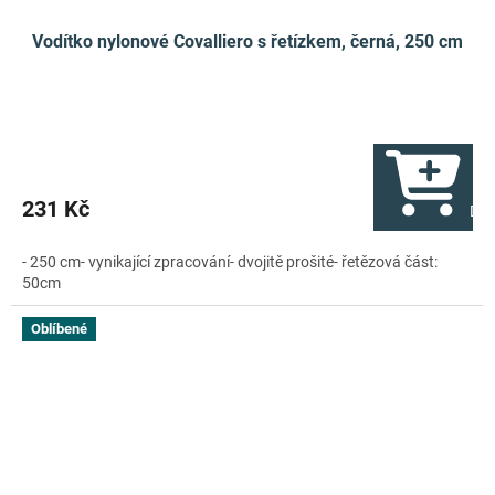
Vodítko nylonové Covalliero s řetízkem, černá, 250 cm
231 Kč
Do 
- 250 cm- vynikající zpracování- dvojitě prošité- řetězová část:
50cm
Oblíbené