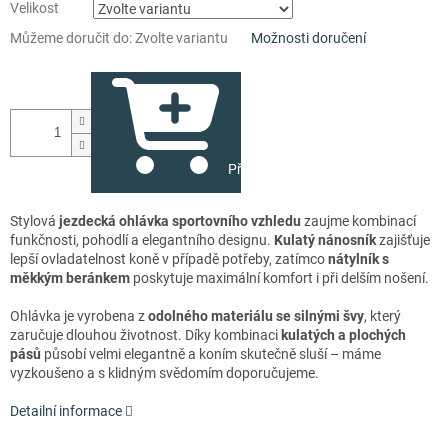
Velikost
Můžeme doručit do:
Zvolte variantu
Možnosti doručení
Přidat do košíku
Stylová
jezdecká ohlávka sportovního vzhledu
zaujme kombinací
funkčnosti, pohodlí a elegantního designu.
Kulatý nánosník
zajišťuje
lepší ovladatelnost koně v případě potřeby, zatímco
nátylník s
měkkým beránkem
poskytuje maximální komfort i při delším nošení.
Ohlávka je vyrobena z
odolného materiálu se silnými švy
, který
zaručuje dlouhou životnost. Díky kombinaci
kulatých a plochých
pásů
působí velmi elegantně a koním skutečně sluší – máme
vyzkoušeno a s klidným svědomím doporučujeme.
Detailní informace