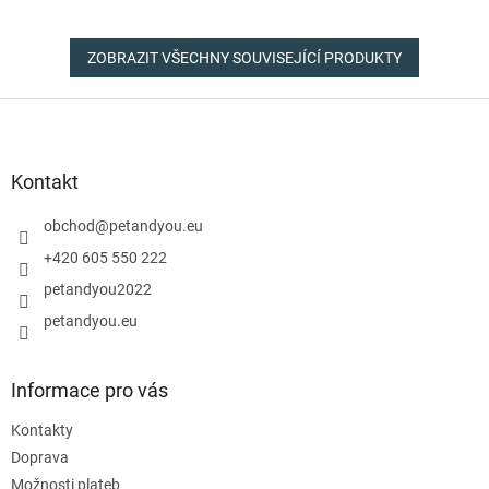
ZOBRAZIT VŠECHNY SOUVISEJÍCÍ PRODUKTY
Z
á
p
a
Kontakt
t
í
obchod
@
petandyou.eu
+420 605 550 222
petandyou2022
petandyou.eu
Informace pro vás
Kontakty
Doprava
Možnosti plateb