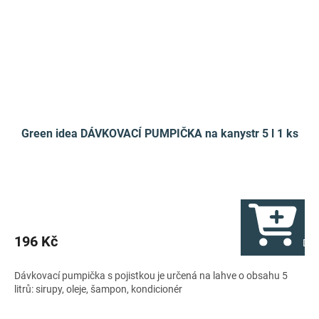
Green idea DÁVKOVACÍ PUMPIČKA na kanystr 5 l 1 ks
196 Kč
Do 
Dávkovací pumpička s pojistkou je určená na lahve o obsahu 5
litrů: sirupy, oleje, šampon, kondicionér