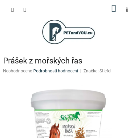
Přejít
NÁKUP
na
obsah
KOŠÍK
Prášek z mořských řas
Průměrné
Neohodnoceno
Podrobnosti hodnocení
Značka:
Stiefel
hodnocení
produktu
je
0,0
z
5
hvězdiček.