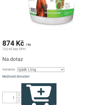
874 Kč
/ ks
722 Kč bez DPH
Měrná
Na dotaz
cena:
Varianta
Možnosti doručení