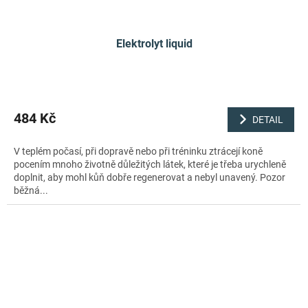
Elektrolyt liquid
484 Kč
DETAIL
V teplém počasí, při dopravě nebo při tréninku ztrácejí koně
pocením mnoho životně důležitých látek, které je třeba urychleně
doplnit, aby mohl kůň dobře regenerovat a nebyl unavený. Pozor
běžná...