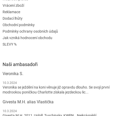
Vrácení zboží
Reklamace
Dodací lhůty
Obchodní podmínky
Podmínky ochrany osobních údajů
Jak vzniká hodnocení obchodu
SLEVY %
Naši ambasadoři
Veronika S.
10.3.2024
Veronika se ježdění na koni věnuje již opravdu dlouho. Se svojí první
modrookou poničkou Charlotte získala jezdeckou lic...
Givesta M.H. alias Vlastička
10.3.2024
Givesta M.H. 2011, Uphill, Tuschinsky, KWPN Nejkrásnější,