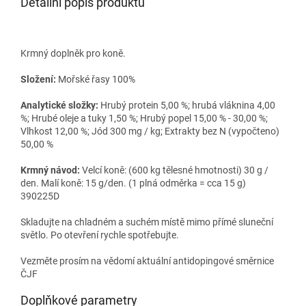
Detailní popis produktu
Krmný doplněk pro koně.
Složení:
Mořské řasy 100%
Analytické složky:
Hrubý protein 5,00 %; hrubá vláknina 4,00
%; Hrubé oleje a tuky 1,50 %; Hrubý popel 15,00 % - 30,00 %;
Vlhkost 12,00 %; Jód 300 mg / kg; Extrakty bez N (vypočteno)
50,00 %
Krmný návod:
Velcí koně: (600 kg tělesné hmotnosti) 30 g /
den. Malí koně: 15 g/den. (1 plná odměrka = cca 15 g)
390225D
Skladujte na chladném a suchém místě mimo přímé sluneční
světlo. Po otevření rychle spotřebujte.
Vezměte prosím na vědomí aktuální antidopingové směrnice
ČJF
Doplňkové parametry