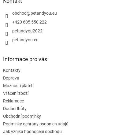
a
Kontakt
t
í
obchod
@
petandyou.eu
+420 605 550 222
petandyou2022
petandyou.eu
Informace pro vás
Kontakty
Doprava
Možnosti plateb
Vrácení zboží
Reklamace
Dodací lhůty
Obchodní podmínky
Podmínky ochrany osobních údajů
Jak vzniká hodnocení obchodu