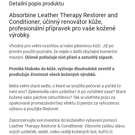
Detailní popis produktu
Absorbine Leather Therapy Restorer and
Conditioner, účinný renovátor kůže,
profesionální přípravek pro vaše kožené
výrobky.
Vhodný pro velmi vyschlou a/nebo plesnivou kůži. Již po
prvním použití poznáte, že nejde o další obyčejné komerční
mazání.
Účinně potlačuje růst plísní a zatuchlý zápach.
Proniká hluboko do kůže, vyživuje dlouhodobě zevnitř a
prodlužuje životnost všech kožených výrobků.
Máte velmi staré sedlo, o které se snažíte pečovat a pořád to
není ono? Zplesnivěla vám uzdečka? A po vyčištění zase? Staré
kožené sako páchne zatuchlinou? Tak si ušetřete práci za
opakované promazávání bez efektu či peníze za vyhozenou
výbavu a použijte Restorer.
Zakonzervujte své investice do koženého vybavení pomocí
Leather Therapy Restorer & Conditioner. Obnovte zašlou slávu
svých uzdeček, sedel…nebo raději kožených bot, kufrů či