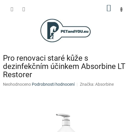
Přejít
NÁKUP
na
obsah
KOŠÍK
Pro renovaci staré kůže s
dezinfekčním účinkem Absorbine LT
Restorer
Průměrné
Neohodnoceno
Podrobnosti hodnocení
Značka:
Absorbine
hodnocení
produktu
je
0,0
z
5
hvězdiček.