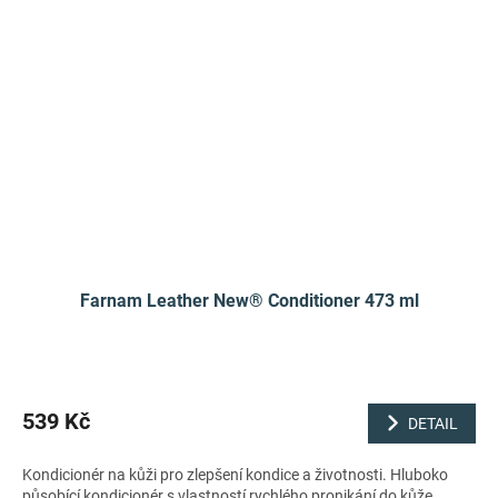
Farnam Leather New® Conditioner 473 ml
539 Kč
DETAIL
Kondicionér na kůži pro zlepšení kondice a životnosti. Hluboko
působící kondicionér s vlastností rychlého pronikání do kůže.