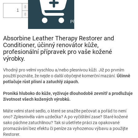
Přidat do košíku
Absorbine Leather Therapy Restorer and
Conditioner, účinný renovátor kůže,
profesionální přípravek pro vaše kožené
výrobky.
Vhodný pro velmi vyschlou a/nebo plesnivou kůži. Již po prvním
použití poznáte, že nejde o další obyčejné komerční mazání.
Účinně
potlačuje růst plísní a zatuchlý zápach.
Proniká hluboko do kůže, vyživuje dlouhodobě zevnitř a prodlužuje
životnost všech kožených výrobků.
Máte velmi staré sedlo, o které se snažíte pečovat a pořád to není
ono? Zplesnivěla vám uzdečka? A po vyčištění zase? Staré kožené
sako páchne zatuchlinou? Tak si ušetřete práci za opakované
promazávání bez efektu či peníze za vyhozenou výbavu a použijte
Restorer.