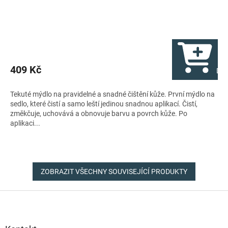
409 Kč
Do 
Tekuté mýdlo na pravidelné a snadné čištění kůže. První mýdlo na
sedlo, které čistí a samo leští jedinou snadnou aplikací. Čistí,
změkčuje, uchovává a obnovuje barvu a povrch kůže. Po
aplikaci...
ZOBRAZIT VŠECHNY SOUVISEJÍCÍ PRODUKTY
Z
á
p