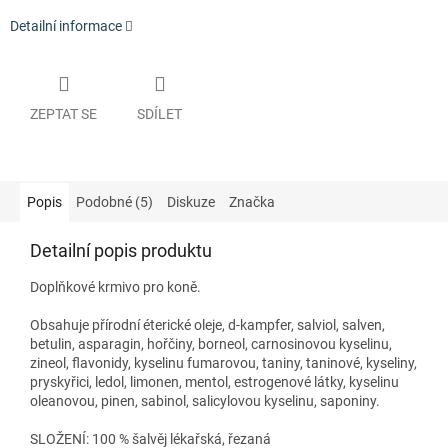
Detailní informace
ZEPTAT SE
SDÍLET
Popis
Podobné (5)
Diskuze
Značka
Detailní popis produktu
Doplňkové krmivo pro koně.
Obsahuje přírodní éterické oleje, d-kampfer, salviol, salven,
betulin, asparagin, hořčiny, borneol, carnosinovou kyselinu,
zineol, flavonidy, kyselinu fumarovou, taniny, taninové, kyseliny,
pryskyřici, ledol, limonen, mentol, estrogenové látky, kyselinu
oleanovou, pinen, sabinol, salicylovou kyselinu, saponiny.
SLOŽENÍ: 100 % šalvěj lékařská, řezaná