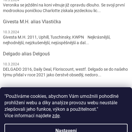
Veronika se ježdění na koni věnuje již opravdu dlouho. Se svojí první
modrookou poničkou Charlotte získala jezdeckou lic...
Givesta M.H. alias Vlastička
10.3.2024
Givesta M.H. 2011, Uphill, Tuschinsky, KWPN Nejkrásnější,
nejhodnější, nejzkušenější, nejúspěšnější a dal...
Delgado alias Delgouš
10.3.2024
DELGADO 2016, Daily Deal, Floriscount, westf. Delgado se do našeho
týmu přidal v roce 2021 jako čerstvě obsedlý, nedoro...
"Používáme cookies, abychom Vám umožnili pohodlné
prohlížení webu a díky analýze provozu webu neustále
zlepšovali jeho funkce, výkon a použitelnost."
Více informací najdete
zde
.
Vytvořil Shoptet
Nastavení