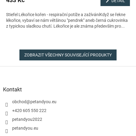
DETAIL
Stiefel Lékořice kořen - respirační potíže a zažíváníKdyž se řekne
lékořice, vybaví se nám většinou "pendrek" aneb černá cukrovinka
z typickou sladkou chutí. Lékořice je ale známa především pro...
ZOBRAZIT VŠECHNY SOUVISEJÍCÍ PRODUKTY
Z
á
p
a
Kontakt
t
í
obchod
@
petandyou.eu
+420 605 550 222
petandyou2022
petandyou.eu