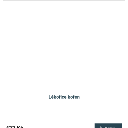
Lékořice kořen
433 Kč