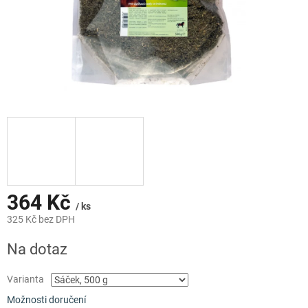
364 Kč
/ ks
325 Kč bez DPH
Měrná
Na dotaz
cena:
Varianta
Možnosti doručení