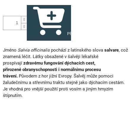
Přidat do košíku
Jméno
Salvia officinalis
pochází z latinského slova
salvare
, což
znamená léčit.
Látky obsažené v šalvěji lékařské
prospívají
zdravému fungování dýchacích cest,
přirozené obranyschopnosti i normálnímu procesu
trávení.
Původem z hor jižní Evropy. Šalvěj může pomoci
žaludečnímu a střevnímu traktu stejně jako dýchacím cestám.
Je vhodná pro vnější použití proti vosím a jiným hmyzím
štípnutím.