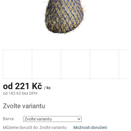
od
221 Kč
/ ks
od
183 Kč
bez DPH
Měrná
Zvolte variantu
cena:
Barva
Můžeme doručit do:
Zvolte variantu
Možnosti doručení