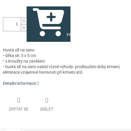
Přidat do košíku
Hustá síť na seno
• šířka ok: 5 x 5 cm
• s kroužky na zavěšení
• hustá síť na seno nabízí různé výhody: prodloužení doby krmení,
eliminace vzájemné řevnivosti při krmení atd.
Detailní informace
ZEPTAT SE
SDÍLET