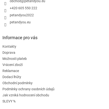
í
obchod
@
petandyou.eu
+420 605 550 222
petandyou2022
petandyou.eu
Informace pro vás
Kontakty
Doprava
Možnosti plateb
Vrácení zboží
Reklamace
Dodací lhůty
Obchodní podmínky
Podmínky ochrany osobních údajů
Jak vzniká hodnocení obchodu
SLEVY %