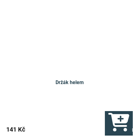
Držák helem
141 Kč
Do 