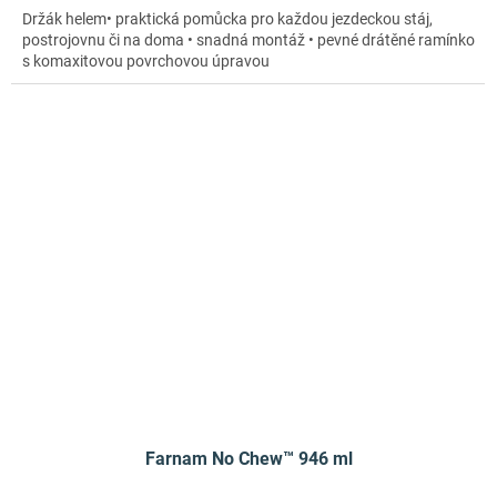
Držák helem• praktická pomůcka pro každou jezdeckou stáj,
postrojovnu či na doma • snadná montáž • pevné drátěné ramínko
s komaxitovou povrchovou úpravou
Farnam No Chew™ 946 ml