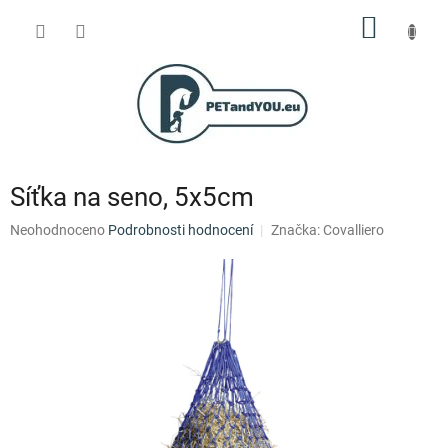
Přejít
NÁKUP
na
obsah
KOŠÍK
Síťka na seno, 5x5cm
Průměrné
Neohodnoceno
Podrobnosti hodnocení
Značka:
Covalliero
hodnocení
produktu
je
0,0
z
5
hvězdiček.