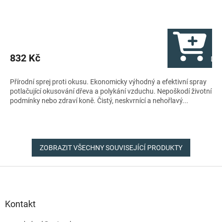
832 Kč
Do 
Přírodní sprej proti okusu. Ekonomicky výhodný a efektivní spray
potlačující okusování dřeva a polykání vzduchu. Nepoškodí životní
podmínky nebo zdraví koně. Čistý, neskvrnící a nehořlavý...
ZOBRAZIT VŠECHNY SOUVISEJÍCÍ PRODUKTY
Z
á
p
a
Kontakt
t