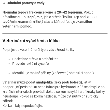
🔸
Odmítání potravy a vody.
Normální tepová frekvence koně
je
28–42 tepů/min
. Pokud
přesáhne
50–60 tepů/min
, jde o střední koliku. Tep nad
70–80
tepů/min
znamená kritický stav a kůň potřebuje
okamžitou
veterinární pomoc
.
Veterinární vyšetření a léčba
Po příjezdu veterinář určí typ a závažnost koliky:
Poslechne střeva a srdeční tep
Provede rektální vyšetření
Identifikuje možné příčiny (začervení, obstrukci apod.)
Veterinář může podat
analgetika (léky proti bolesti)
, látky
podporující peristaltiku nebo infuzi pro hydrataci. Kůň se obvykle po
kratších intervalech provádí, dokud se kůň nevykálí a příznaky koliky
neustoupí. Pokud se kolika nezlepší, může být nutný chirurgický
zákrok.
Koliku nikdy nepodceňujte.