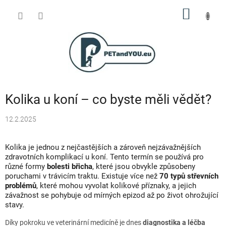
Přejít
NÁKUP
na
obsah
KOŠÍK
Kolika u koní – co byste měli vědět?
12.2.2025
Kolika je jednou z nejčastějších a zároveň nejzávažnějších
zdravotních komplikací u koní. Tento termín se používá pro
různé formy
bolesti břicha
, které jsou obvykle způsobeny
poruchami v trávicím traktu. Existuje více než
70 typů střevních
problémů
, které mohou vyvolat kolikové příznaky, a jejich
závažnost se pohybuje od mírných epizod až po život ohrožující
stavy.
Díky pokroku ve veterinární medicíně je dnes
diagnostika a léčba