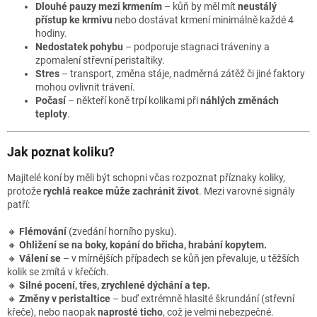
Dlouhé pauzy mezi krmením
– kůň by měl mít
neustálý
přístup ke krmivu
nebo dostávat krmení minimálně každé 4
hodiny.
Nedostatek pohybu
– podporuje stagnaci tráveniny a
zpomalení střevní peristaltiky.
Stres
– transport, změna stáje, nadměrná zátěž či jiné faktory
mohou ovlivnit trávení.
Počasí
– někteří koně trpí kolikami při
náhlých změnách
teploty
.
Jak poznat koliku?
Majitelé koní by měli být schopni včas rozpoznat příznaky koliky,
protože
rychlá reakce může zachránit život
. Mezi varovné signály
patří:
🔸
Flémování
(zvedání horního pysku).
🔸
Ohližení se na boky, kopání do břicha, hrabání kopytem.
🔸
Válení se
– v mírnějších případech se kůň jen převaluje, u těžších
kolik se zmítá v křečích.
🔸
Silné pocení, třes, zrychlené dýchání a tep.
🔸
Změny v peristaltice
– buď extrémně hlasité škrundání (střevní
křeče), nebo naopak
naprosté ticho
, což je velmi nebezpečné.