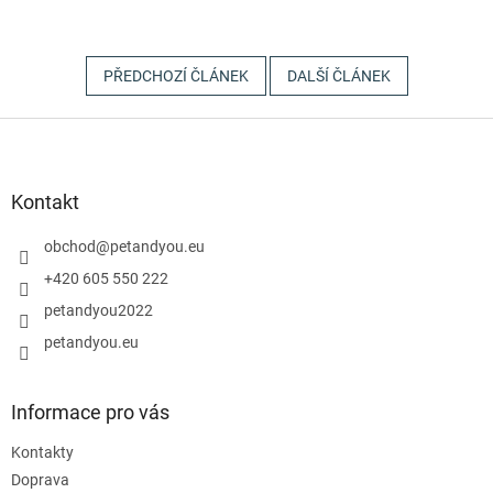
PŘEDCHOZÍ ČLÁNEK
DALŠÍ ČLÁNEK
Z
á
p
a
Kontakt
t
í
obchod
@
petandyou.eu
+420 605 550 222
petandyou2022
petandyou.eu
Informace pro vás
Kontakty
Doprava