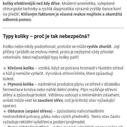
koliky efektivnější než kdy dříve
. Moderní anestetika, vylepšené
chirurgické techniky a rychlá diagnostika výrazně zvýšily šance koní
na přežití.
Klíčovým faktorem je včasná reakce majitele a okamžitá
odborná pomoc.
Typy koliky – proč je tak nebezpečná?
Koliku nelze nikdy podceňovat, protože se může
rychle zhoršit
. Její
příčiny i průběh se mohou měnit, proto je nezbytné vždy přivolat
veterináře. Mezi nejčastější typy koliky patří:
🔹
Křečová kolika
– vzniká, když se potrava hromadí v tlustém střevě
a kůň ji nemůže vytlačit. Vyvolává střevní křeče, které způsobují
bolest.
🔹
Plynová kolika
– nadměrná produkce plynu ve střevě v důsledku
fermentace krmiva nebo náhlé dietní změny. Plyn rozšiřuje střevní
stěny a způsobuje bolest. Většinou ustoupí s minimálním zásahem,
avšak může vést ke
zauzlení střev
, což je kritický stav vyžadující
operaci.
🔹
Obturace (ucpání střeva)
– způsobeno nahromaděním
nestravitelné potravy, písku nebo cizích předmětů. Tento stav často
vyžaduje rektální vyšetření a podání projímadel.