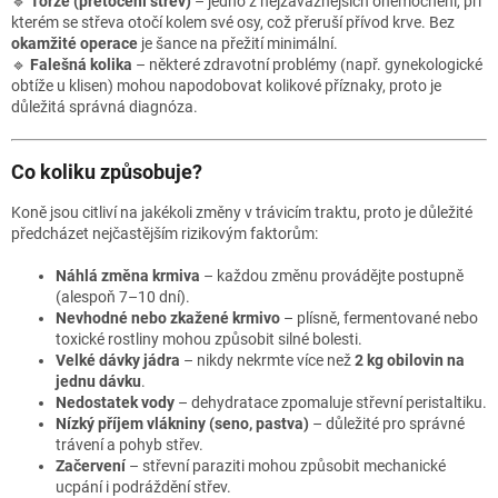
🔹
Torze (přetočení střev)
– jedno z nejzávažnějších onemocnění, při
kterém se střeva otočí kolem své osy, což přeruší přívod krve. Bez
okamžité operace
je šance na přežití minimální.
🔹
Falešná kolika
– některé zdravotní problémy (např. gynekologické
obtíže u klisen) mohou napodobovat kolikové příznaky, proto je
důležitá správná diagnóza.
Co koliku způsobuje?
Koně jsou citliví na jakékoli změny v trávicím traktu, proto je důležité
předcházet nejčastějším rizikovým faktorům:
Náhlá změna krmiva
– každou změnu provádějte postupně
(alespoň 7–10 dní).
Nevhodné nebo zkažené krmivo
– plísně, fermentované nebo
toxické rostliny mohou způsobit silné bolesti.
Velké dávky jádra
– nikdy nekrmte více než
2 kg obilovin na
jednu dávku
.
Nedostatek vody
– dehydratace zpomaluje střevní peristaltiku.
Nízký příjem vlákniny (seno, pastva)
– důležité pro správné
trávení a pohyb střev.
Začervení
– střevní paraziti mohou způsobit mechanické
ucpání i podráždění střev.