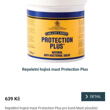
p
i
r
s
o
p
d
r
u
o
k
d
t
u
ů
k
t
ů
Repeletní hojivá mast Protection Plus
DETAIL
639 Kč
Repeletní hojivá mast Protection Plus pro koně Mast působící