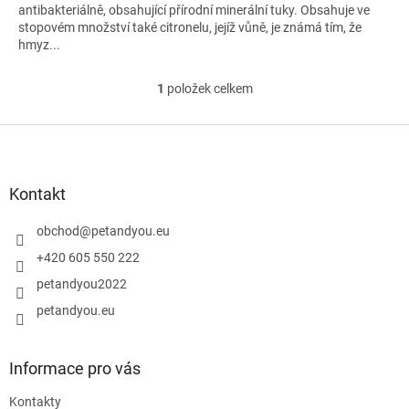
antibakteriálně, obsahující přírodní minerální tuky. Obsahuje ve
stopovém množství také citronelu, jejíž vůně, je známá tím, že
hmyz...
1
položek celkem
O
v
l
Z
á
á
d
p
a
a
Kontakt
c
t
í
í
obchod
@
petandyou.eu
p
r
+420 605 550 222
v
petandyou2022
k
y
petandyou.eu
v
ý
p
Informace pro vás
i
s
Kontakty
u