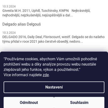
10.3.2024
Givesta M.H. 2011, Uphill, Tuschinsky, KWPN Nejkrásnější,
nejhodnější, nejzkušenější, nejúspěšnější a dal...
Delgado alias Delgouš
10.3.2024
DELGADO 2016, Daily Deal, Floriscount, westf. Delgado se do našeho
týmu přidal v roce 2021 jako čerstvě obsedlý, nedoro...
"Používáme cookies, abychom Vám umožnili pohodlné
prohlížení webu a díky analýze provozu webu neustále
zlepšovali jeho funkce, výkon a použitelnost."
Více informací najdete
zde
.
Vytvořil Shoptet
Nastavení
DOVOLENÁ 1.8. - 11.8. 2026. Vážení zákazníci, ve dnech 1.8. - 11.8.
Copyright 2026
PET and YOU
. Všechna práva vyhrazena.
Upravit
2026 čerpáme dovolenou. Vaše došlé objednávky budeme
Odmítnout
Souhlasím
nastavení cookies
vyřizovat od 12.8. 2026. Děkujeme za trpělivost. Tým petandyou.eu