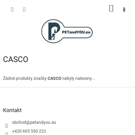
Přejít
NÁKUP
na
obsah
KOŠÍK
CASCO
Žádné produkty značky
CASCO
nebyly nalezeny...
Z
á
p
a
Kontakt
t
í
obchod
@
petandyou.eu
+420 605 550 222