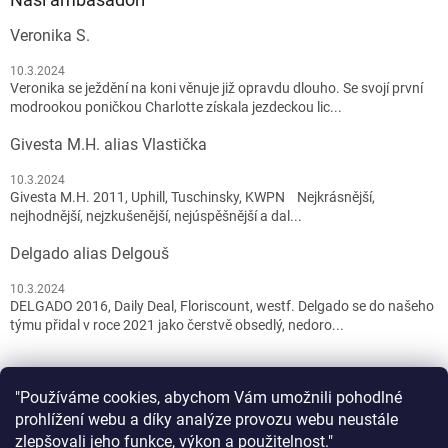
Veronika S.
10.3.2024
Veronika se ježdění na koni věnuje již opravdu dlouho. Se svojí první
modrookou poničkou Charlotte získala jezdeckou lic...
Givesta M.H. alias Vlastička
10.3.2024
Givesta M.H. 2011, Uphill, Tuschinsky, KWPN Nejkrásnější,
nejhodnější, nejzkušenější, nejúspěšnější a dal...
Delgado alias Delgouš
10.3.2024
DELGADO 2016, Daily Deal, Floriscount, westf. Delgado se do našeho
týmu přidal v roce 2021 jako čerstvě obsedlý, nedoro...
"Používáme cookies, abychom Vám umožnili pohodlné
prohlížení webu a díky analýze provozu webu neustále
zlepšovali jeho funkce, výkon a použitelnost."