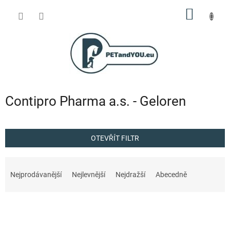
Přejít
NÁKUP
na
obsah
KOŠÍK
Contipro Pharma a.s. - Geloren
OTEVŘÍT FILTR
Ř
a
Nejprodávanější
Nejlevnější
Nejdražší
Abecedně
z
e
V
n
ý
í
p