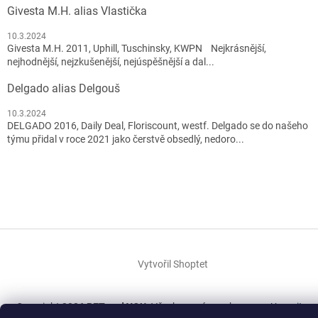
Givesta M.H. alias Vlastička
10.3.2024
Givesta M.H. 2011, Uphill, Tuschinsky, KWPN Nejkrásnější,
nejhodnější, nejzkušenější, nejúspěšnější a dal...
Delgado alias Delgouš
10.3.2024
DELGADO 2016, Daily Deal, Floriscount, westf. Delgado se do našeho
týmu přidal v roce 2021 jako čerstvě obsedlý, nedoro...
Vytvořil Shoptet
Copyright 2026
PET and YOU
. Všechna práva vyhrazena.
Upravit