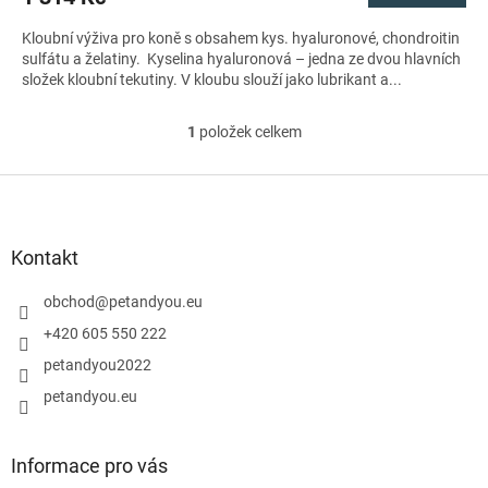
Kloubní výživa pro koně s obsahem kys. hyaluronové, chondroitin
sulfátu a želatiny. Kyselina hyaluronová – jedna ze dvou hlavních
složek kloubní tekutiny. V kloubu slouží jako lubrikant a...
1
položek celkem
O
v
l
Z
á
á
d
p
a
a
Kontakt
c
t
í
í
obchod
@
petandyou.eu
p
r
+420 605 550 222
v
petandyou2022
k
y
petandyou.eu
v
ý
p
Informace pro vás
i