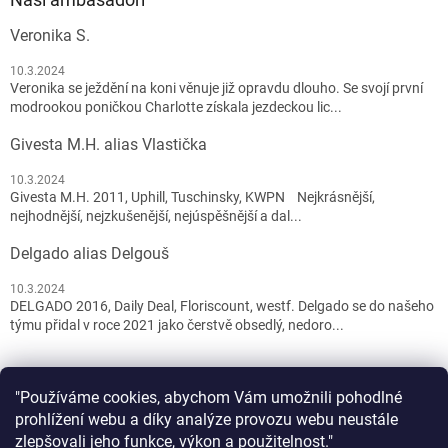
Veronika S.
10.3.2024
Veronika se ježdění na koni věnuje již opravdu dlouho. Se svojí první
modrookou poničkou Charlotte získala jezdeckou lic...
Givesta M.H. alias Vlastička
10.3.2024
Givesta M.H. 2011, Uphill, Tuschinsky, KWPN Nejkrásnější,
nejhodnější, nejzkušenější, nejúspěšnější a dal...
Delgado alias Delgouš
10.3.2024
DELGADO 2016, Daily Deal, Floriscount, westf. Delgado se do našeho
týmu přidal v roce 2021 jako čerstvě obsedlý, nedoro...
"Používáme cookies, abychom Vám umožnili pohodlné
prohlížení webu a díky analýze provozu webu neustále
zlepšovali jeho funkce, výkon a použitelnost."