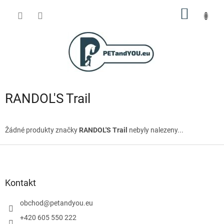
Přejít
NÁKUP
na
obsah
KOŠÍK
RANDOL'S Trail
Žádné produkty značky
RANDOL'S Trail
nebyly nalezeny...
Z
á
p
a
Kontakt
t
í
obchod
@
petandyou.eu
+420 605 550 222