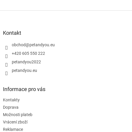
Z
á
p
a
Kontakt
t
í
obchod
@
petandyou.eu
+420 605 550 222
petandyou2022
petandyou.eu
Informace pro vás
Kontakty
Doprava
Možnosti plateb
Vrácení zboží
Reklamace