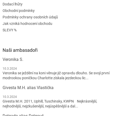
Dodací lhůty
Obchodní podmínky
Podmínky ochrany osobních údajů
Jak vzniká hodnocení obchodu
SLEVY %
Naši ambasadoři
Veronika S.
10.3.2024
Veronika se ježdění na koni věnuje již opravdu dlouho. Se svojí první
modrookou poničkou Charlotte získala jezdeckou lic...
Givesta M.H. alias Vlastička
10.3.2024
Givesta M.H. 2011, Uphill, Tuschinsky, KWPN Nejkrásnější,
nejhodnější, nejzkušenější, nejúspěšnější a dal...
Delgado alias Delgouš