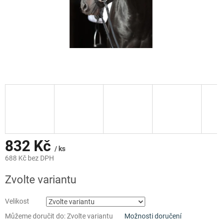
832 Kč
/ ks
688 Kč bez DPH
Měrná
Zvolte variantu
cena:
Velikost
Můžeme doručit do:
Zvolte variantu
Možnosti doručení