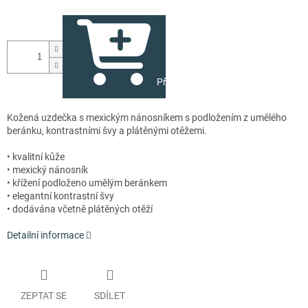
Přidat do košíku
Kožená uzdečka s mexickým nánosníkem s podložením z umělého
beránku, kontrastními švy a plátěnými otěžemi.
• kvalitní kůže
• mexický nánosník
• křížení podloženo umělým beránkem
• elegantní kontrastní švy
• dodávána včetně plátěných otěží
Detailní informace
ZEPTAT SE
SDÍLET