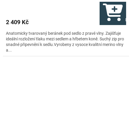
Do 
2 409 Kč
Anatomicky tvarovaný beránek pod sedlo z pravé vlny. Zajišťuje
ideální rozložení tlaku mezi sedlem a hřbetem koně. Suchý zip pro
snadné připevnění k sedlu.Vyrobeny z vysoce kvalitní merino vlny
a...