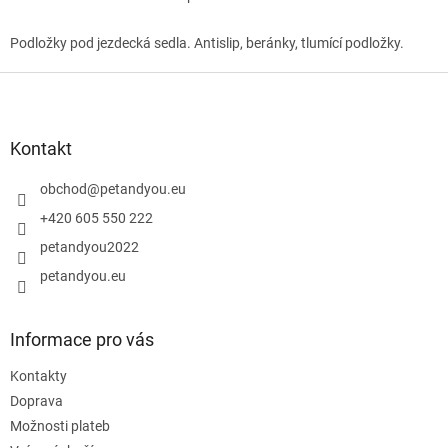
O
v
l
Podložky pod jezdecká sedla. Antislip, beránky, tlumící podložky.
á
d
Z
a
á
c
p
í
a
Kontakt
p
t
r
í
obchod
@
petandyou.eu
v
k
+420 605 550 222
y
petandyou2022
v
ý
petandyou.eu
p
i
s
Informace pro vás
u
Kontakty
Doprava
Možnosti plateb