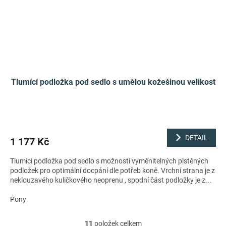
Tlumící podložka pod sedlo s umělou kožešinou velikost
DETAIL
1 177 Kč
Tlumíci podložka pod sedlo s možností vyměnitelných plstěných
podložek pro optimální docpání dle potřeb koně. Vrchní strana je z
neklouzavého kuličkového neoprenu , spodní část podložky je z...
Pony
11
položek celkem