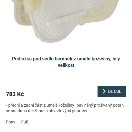
r
ů
o
d
u
k
t
ů
Podložka pod sedlo beránek z umělé kožešiny, bílý
velikost
DETAIL
783 Kč
• přední a zadní část z umělé kožešiny• bavlněný prošívaný potah
se snadnou údržbou• s obvodovými popruhy
Pony
Full