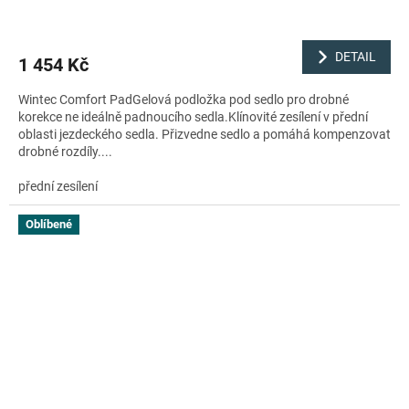
DETAIL
1 454 Kč
Wintec Comfort PadGelová podložka pod sedlo pro drobné
korekce ne ideálně padnoucího sedla.Klínovité zesílení v přední
oblasti jezdeckého sedla. Přizvedne sedlo a pomáhá kompenzovat
drobné rozdíly....
přední zesílení
Oblíbené