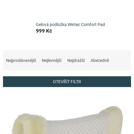
Gelová podložka Wintec Comfort Pad
999 Kč
Ř
a
Nejprodávanější
Nejlevnější
Nejdražší
Abecedně
z
e
n
OTEVŘÍT FILTR
í
p
V
r
ý
o
p
d
i
u
s
k
p
t