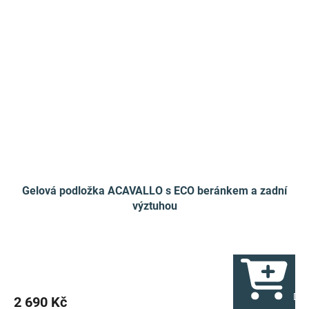
Gelová podložka ACAVALLO s ECO beránkem a zadní
výztuhou
Do 
2 690 Kč