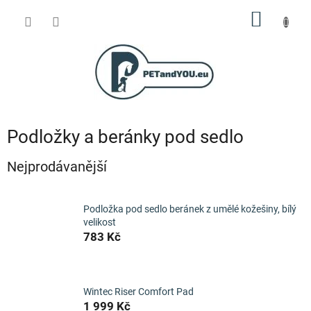
Přejít
NÁKUP
na
obsah
KOŠÍK
Podložky a beránky pod sedlo
Nejprodávanější
Podložka pod sedlo beránek z umělé kožešiny, bílý
velikost
783 Kč
Wintec Riser Comfort Pad
1 999 Kč