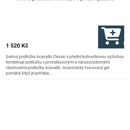
Do 
1 520 Kč
Gelová podložka Acavallo Classic s přední/kohoutkovou výztuhou
kombinuje podložku s protiskluzovými a nárazuvzdornými
vlastnostmi podložky Acavallo. Anatomicky tvarovaný gel
pomáhá když je potřeba...