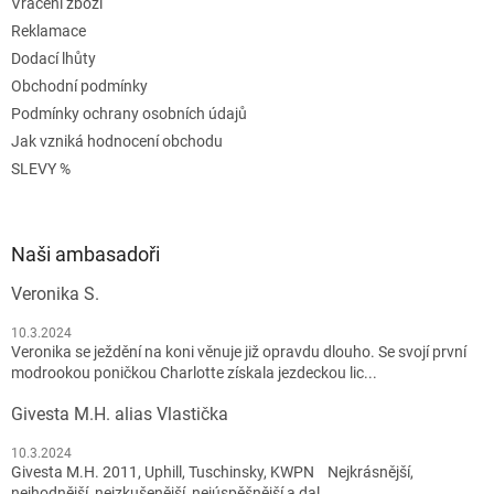
Vrácení zboží
Reklamace
Dodací lhůty
Obchodní podmínky
Podmínky ochrany osobních údajů
Jak vzniká hodnocení obchodu
SLEVY %
Naši ambasadoři
Veronika S.
10.3.2024
Veronika se ježdění na koni věnuje již opravdu dlouho. Se svojí první
modrookou poničkou Charlotte získala jezdeckou lic...
Givesta M.H. alias Vlastička
10.3.2024
Givesta M.H. 2011, Uphill, Tuschinsky, KWPN Nejkrásnější,
nejhodnější, nejzkušenější, nejúspěšnější a dal...