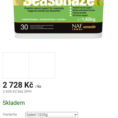
2 728 Kč
/ ks
2 436 Kč bez DPH
Měrná
Skladem
cena:
Varianta