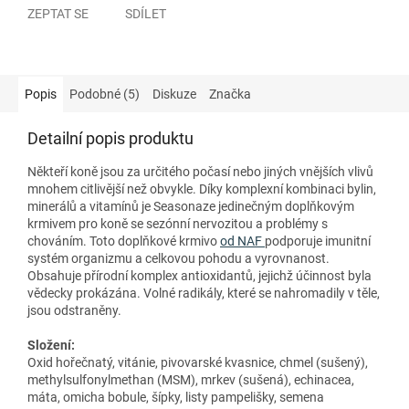
ZEPTAT SE
SDÍLET
Popis
Podobné (5)
Diskuze
Značka
Detailní popis produktu
Někteří koně jsou za určitého počasí nebo jiných vnějších vlivů
mnohem citlivější než obvykle. Díky komplexní kombinaci bylin,
minerálů a vitamínů je Seasonaze ​​jedinečným doplňkovým
krmivem pro koně se sezónní nervozitou a problémy s
chováním. Toto doplňkové krmivo
od NAF
podporuje imunitní
systém organizmu a celkovou pohodu a vyrovnanost.
Obsahuje přírodní komplex antioxidantů, jejichž účinnost byla
vědecky prokázána. Volné radikály, které se nahromadily v těle,
jsou odstraněny.
Složení:
Oxid hořečnatý, vitánie, pivovarské kvasnice, chmel (sušený),
methylsulfonylmethan (MSM), mrkev (sušená), echinacea,
máta, omicha bobule, šípky, listy pampelišky, semena