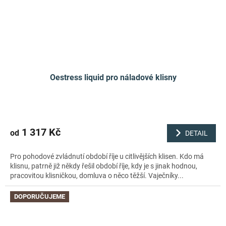
Oestress liquid pro náladové klisny
1 317 Kč
od
DETAIL
Pro pohodové zvládnutí období říje u citlivějších klisen. Kdo má
klisnu, patrně již někdy řešil období říje, kdy je s jinak hodnou,
pracovitou klisničkou, domluva o něco těžší. Vaječníky...
DOPORUČUJEME