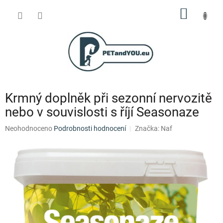
Přejít
NÁKUP
na
obsah
KOŠÍK
Krmný doplněk při sezonní nervozitě
nebo v souvislosti s říjí Seasonaze
Průměrné
Neohodnoceno
Podrobnosti hodnocení
Značka:
Naf
hodnocení
produktu
je
0,0
z
5
hvězdiček.