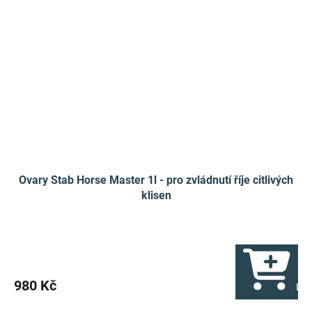
Ovary Stab Horse Master 1l - pro zvládnutí říje citlivých
klisen
980 Kč
Do 