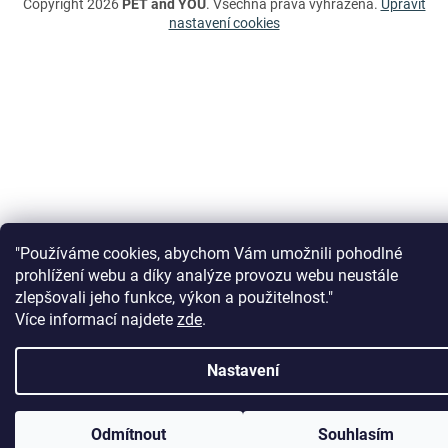
Copyright 2026
PET and YOU
. Všechna práva vyhrazena.
Upravit
nastavení cookies
"Používáme cookies, abychom Vám umožnili pohodlné
prohlížení webu a díky analýze provozu webu neustále
zlepšovali jeho funkce, výkon a použitelnost."
Více informací najdete
zde
.
Nastavení
DOVOLENÁ 1.8. - 11.8. 2026. Vážení zákazníci, ve dnech 1.8. - 11.8. 2026
čerpáme dovolenou. Vaše došlé objednávky budeme vyřizovat od 12.8.
Odmítnout
Souhlasím