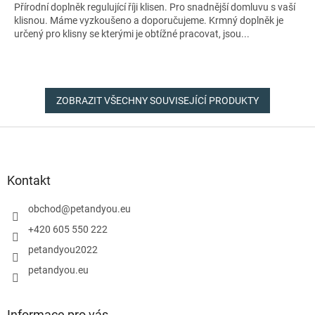
Přírodní doplněk regulující říji klisen. Pro snadnější domluvu s vaší
klisnou. Máme vyzkoušeno a doporučujeme. Krmný doplněk je
určený pro klisny se kterými je obtížné pracovat, jsou...
ZOBRAZIT VŠECHNY SOUVISEJÍCÍ PRODUKTY
Z
á
p
a
Kontakt
t
í
obchod
@
petandyou.eu
+420 605 550 222
petandyou2022
petandyou.eu
Informace pro vás