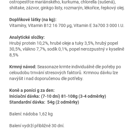
ostropestřce mariánského, kurkuma, chlorella (sušená),
shiitake, zázvor, ginkgo listy, rozmarýn, lékořice, řepkový olej.
Doplňkové látky (na kg):
Vitamíny, Vitamin B12 16 700 μg, Vitamin E 3a700 3 000 I.U.
Analytické složky:
Hrubý protein 10,2%, hrubé oleje a tuky 3,5%, hrubý popel
30,5%, vlákno 7,7%, sodík 0,1%, popel nerozpustný v kyselině
8,5%
Krmný návod:
Seasonaze krmte individuálně dle pořeby po
celoudobu trnvání stresových faktorů. Krmnou dávku lze
navýšit i nad doporučenou dle potřeby.
Koně a poníci g za den:
Iniciační dávka: (7-10 dní) 81-108g (3-4 odměrky)
Standardní dávka: 54g (2 odměrky)
Balení: nádoba 1,62 kg
Balení vydrží přibližně 30 dní.