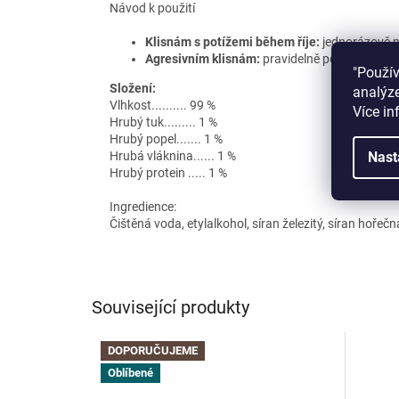
Návod k použití
Klisnám s potížemi během říje:
jednorázově p
Agresivním klisnám:
pravidelně podávejte 20
"Použí
Složení:
analýze
Vlhkost.......... 99 %
Více in
Hrubý tuk......... 1 %
Hrubý popel....... 1 %
Hrubá vláknina...... 1 %
Nast
Hrubý protein ..... 1 %
Ingredience:
Čištěná voda, etylalkohol, síran železitý, síran hořečn
Související produkty
DOPORUČUJEME
Oblíbené