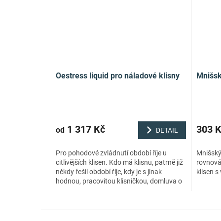
Oestress liquid pro náladové klisny
Mnišsk
1 317 Kč
303 
od
DETAIL
Pro pohodové zvládnutí období říje u
Mnišský
citlivějších klisen. Kdo má klisnu, patrně již
rovnováh
někdy řešil období říje, kdy je s jinak
klisen s
hodnou, pracovitou klisničkou, domluva o
něco těžší. Vaječníky...
Z