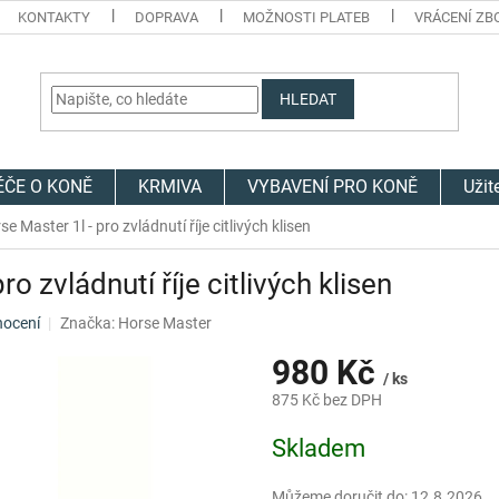
KONTAKTY
DOPRAVA
MOŽNOSTI PLATEB
VRÁCENÍ ZB
HLEDAT
ÉČE O KONĚ
KRMIVA
VYBAVENÍ PRO KONĚ
Užit
 Master 1l - pro zvládnutí říje citlivých klisen
o zvládnutí říje citlivých klisen
nocení
Značka:
Horse Master
980 Kč
/ ks
875 Kč bez DPH
Měrná
Skladem
cena:
Můžeme doručit do:
12.8.2026