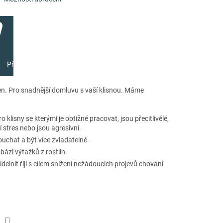
Přidat do košíku
lisen. Pro snadnější domluvu s vaší klisnou. Máme
 klisny se kterými je obtížné pracovat, jsou přecitlivělé,
í stres nebo jsou agresivní.
uchat a být více zvladatelné.
 bázi výtažků z rostlin.
elnit říji s cílem snížení nežádoucích projevů chování