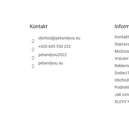
á
p
a
t
Kontakt
Infor
í
Kontakt
obchod
@
petandyou.eu
Doprav
+420 605 550 222
Možnost
petandyou2022
Vrácení
petandyou.eu
Reklam
Dodací 
Obchod
Podmínk
Jak vzn
SLEVY 