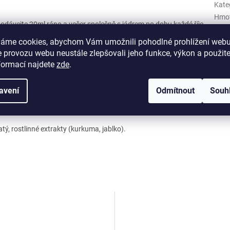
Kate
Hmo
odávejte 20ml ráno a večer společně s jádrem po dobu každé říje.
EAN
:
ml denně společně s jádrem v období mezi únorem a listopadem
váme cookies, abychom Vám umožnili pohodlné prohlížení webu
 provozu webu neustále zlepšovali jeho funkce, výkon a použit
formací najdete
zde
.
avení
Odmítnout
Souh
atý, rostlinné extrakty (kurkuma, jablko).