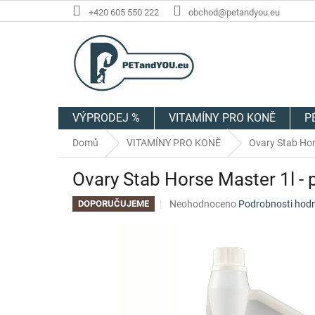
Přejít
+420 605 550 222
obchod@petandyou.eu
na
obsah
VÝPRODEJ %
VITAMÍNY PRO KONĚ
P
Domů
VITAMÍNY PRO KONĚ
Ovary Stab Horse
Ovary Stab Horse Master 1l - pr
Průměrné
Neohodnoceno
Podrobnosti hod
DOPORUČUJEME
hodnocení
produktu
je
0,0
z
5
hvězdiček.