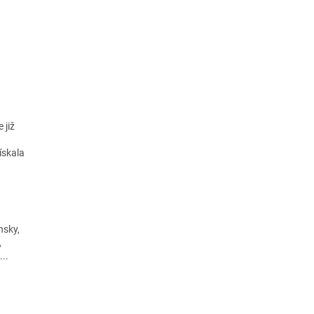
 již
ískala
nsky,
,
...