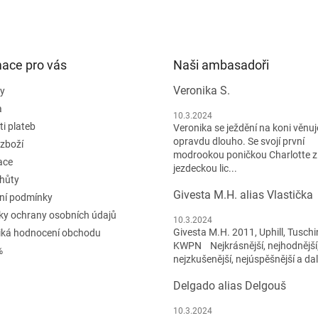
mace pro vás
Naši ambasadoři
Veronika S.
y
a
10.3.2024
i plateb
Veronika se ježdění na koni věnuje
opravdu dlouho. Se svojí první
 zboží
modrookou poničkou Charlotte z
ace
jezdeckou lic...
lhůty
Givesta M.H. alias Vlastička
ní podmínky
y ochrany osobních údajů
10.3.2024
Givesta M.H. 2011, Uphill, Tuschi
iká hodnocení obchodu
KWPN Nejkrásnější, nejhodnější
%
nejzkušenější, nejúspěšnější a dal
Delgado alias Delgouš
10.3.2024