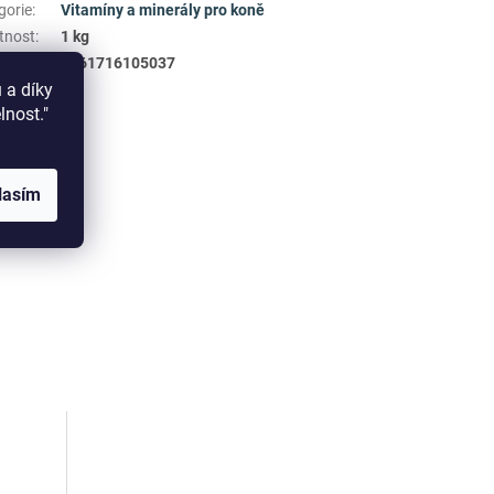
gorie
:
Vitamíny a minerály pro koně
tnost
:
1 kg
3661716105037
 a díky
elnost."
lasím