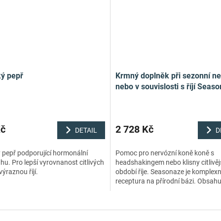
ý pepř
Krmný doplněk při sezonní ne
nebo v souvislosti s říjí Seas
Kč
2 728 Kč
DETAIL
D
 pepř podporující hormonální
Pomoc pro nervózní koně koně s
u. Pro lepší vyrovnanost citlivých
headshakingem nebo klisny citlivějš
 výraznou říjí.
období říje. Seasonaze ​​je komplexn
receptura na přírodní bázi. Obsahu
kombinaci uklidňujících bylinek, bi
hořčík,...