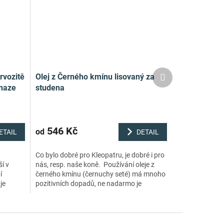
Další
rvozitě
Olej z Černého kmínu lisovaný za
produkt
onaze
studena
546 Kč
od
ETAIL
DETAIL
Co bylo dobré pro Kleopatru, je dobré i pro
í v
nás, resp. naše koně. Používání oleje z
í
černého kmínu (černuchy seté) má mnoho
je
pozitivních dopadů, ne nadarmo je
ologický
používán od dob...