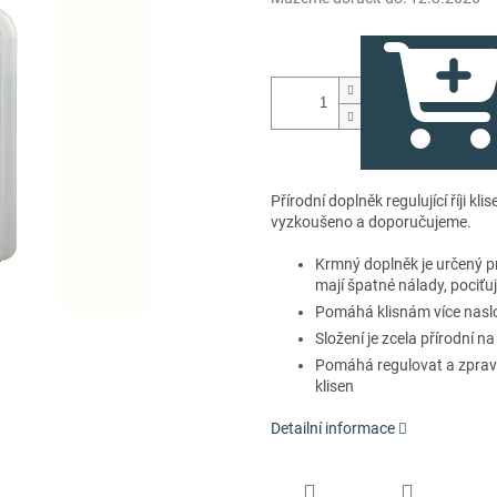
Přírodní doplněk regulující říji k
vyzkoušeno a doporučujeme.
Krmný doplněk je určený pro
mají špatné nálady, pociťuj
Pomáhá klisnám více naslo
Složení je zcela přírodní na
Pomáhá regulovat a zpravid
klisen
Detailní informace