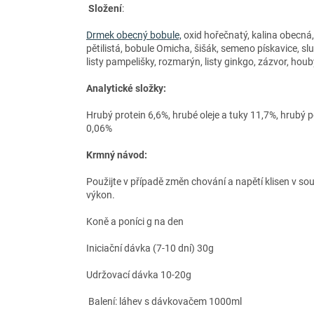
Složení
:
Drmek obecný bobule,
oxid hořečnatý, kalina obecná
pětilistá, bobule Omicha, šišák, semeno pískavice, 
listy pampelišky, rozmarýn, listy ginkgo, zázvor, houby
Analytické složky:
Hrubý protein 6,6%, hrubé oleje a tuky 11,7%, hrubý 
0,06%
Krmný návod:
Použijte v případě změn chování a napětí klisen v so
výkon.
Koně a poníci g na den
Iniciační dávka (7-10 dní) 30g
Udržovací dávka 10-20g
Balení: láhev s dávkovačem 1000ml