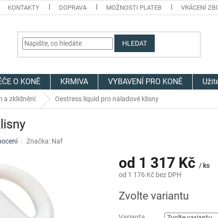
KONTAKTY
DOPRAVA
MOŽNOSTI PLATEB
VRÁCENÍ ZB
HLEDAT
ÉČE O KONĚ
KRMIVA
VYBAVENÍ PRO KONĚ
Užit
 a zklidnění
Oestress liquid pro náladové klisny
lisny
nocení
Značka:
Naf
od
1 317 Kč
/ ks
od
1 176 Kč
bez DPH
Měrná
Zvolte variantu
cena:
Varianta