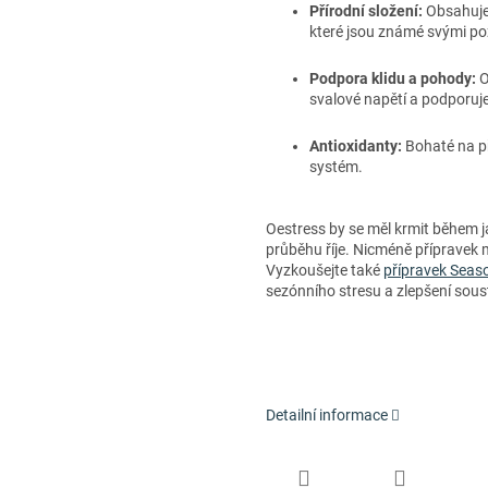
Přírodní složení:
Obsahuje 
které jsou známé svými po
Podpora klidu a pohody:
O
svalové napětí a podporuje
Antioxidanty:
Bohaté na př
systém.
Oestress by se měl krmit během ja
průběhu říje. Nicméně přípravek m
Vyzkoušejte také
přípravek Seas
sezónního stresu a zlepšení sous
Detailní informace