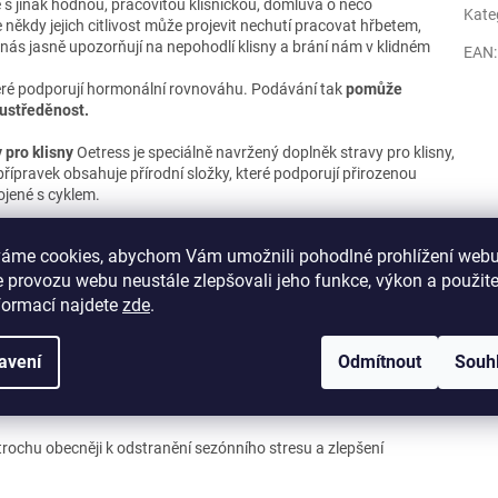
 je s jinak hodnou, pracovitou klisničkou, domluva o něco
Kate
 někdy jejich citlivost může projevit nechutí pracovat hřbetem,
 nás jasně upozorňují na nepohodlí klisny a brání nám v klidném
EAN
:
teré podporují hormonální rovnováhu. Podávání tak
pomůže
oustředěnost.
pro klisny
Oetress je speciálně navržený doplněk stravy pro klisny,
přípravek obsahuje přírodní složky, které podporují přirozenou
ojené s cyklem.
o je chasteberry (drmek obecný), které jsou známé svými pozitivními
váme cookies, abychom Vám umožnili pohodlné prohlížení webu
 provozu webu neustále zlepšovali jeho funkce, výkon a použit
upný hořčík, který pomáhá uvolnit svalové napětí a podporuje
formací najdete
zde
.
avení
Odmítnout
Souh
 které podporují zdravý imunitní systém.
ců, dávky lze případně zvýšit v průběhu říje. Nicméně
 trochu obecněji k odstranění sezónního stresu a zlepšení