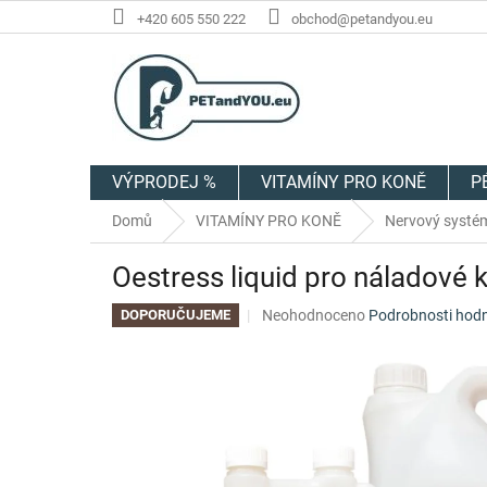
Přejít
+420 605 550 222
obchod@petandyou.eu
na
obsah
VÝPRODEJ %
VITAMÍNY PRO KONĚ
P
Domů
VITAMÍNY PRO KONĚ
Nervový systém
Oestress liquid pro náladové k
Průměrné
Neohodnoceno
Podrobnosti hod
DOPORUČUJEME
hodnocení
produktu
je
0,0
z
5
hvězdiček.