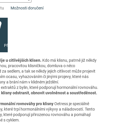
ntu
Možnosti doručení
Přidat do košíku
e u citlivějších klisen.
Kdo má klisnu, patrně již někdy
hodnou, pracovitou klisničkou, domluva o něco
 za sedlem, a tak se někdy jejich citlivost může projevit
ím ocasu, vyhazováním či jinými projevy, které nás
sny a brání nám v klidném ježdění.
extraktů z bylin, které podporují hormonální rovnováhu.
lisny odstranit, obnovit uvolněnost a soustředěnost.
rmonální rovnováhy pro klisny
Oetress je speciálně
y, které trpí hormonálními výkyvy a náladovostí. Tento
ky, které podporují přirozenou rovnováhu a pomáhají
né s cyklem.