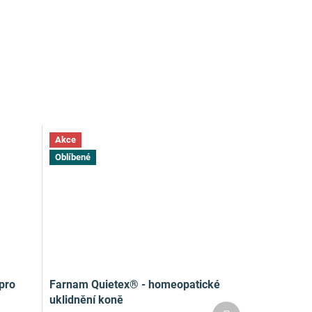
Akce
Oblíbené
pro
Farnam Quietex® - homeopatické
uklidnění koně
Další