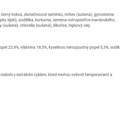
, černý kokos, slunečnicové semínko, mrkev (sušená), gynostema
slupky šípků, andělika, kurkuma, semena ostropestřce mariánského,
 (sušené), chlorella (sušená), lékořice, řepkový olej.
popel 23,9%, vláknina 18,5%, kyselinou nerozpustný popel 5,3%, sodík
uvislosti s estrálním cyklem, které mohou ovlivnit temperament a