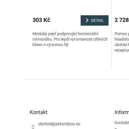
303 Kč
2 728
DETAIL
Mnišský pepř podporující hormonální
Pomoc p
rovnováhu. Pro lepší vyrovnanost citlivých
headshak
klisen s výraznou říjí.
období ř
receptur
kombinac
hořčík,..
Z
á
p
a
t
Kontakt
Infor
í
Kontakt
obchod
@
petandyou.eu