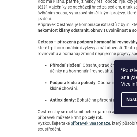
Kdo má klisnu, patrně již někdy řešil období říje, kdy
těžší. Vaječníky se nacházejí hned za sedlem, a tak se
šviháním ocasu, vyhazováním či jinými projevy, které
ježdění.
Přípravek Oestress je kombinace extraktů z bylin, k
nekomfort klisny odstranit, obnovit uvolněnost a s
Oetress – přirozená podpora hormonální rovnováhy 
které trpí hormonálními výkyvy a náladovostí. Tento 
rovnováhu a pomáhají zmírnit nepříjemné projevy sp
Přírodní složení:
Obsahuje tradiční byliny, jak
"Použí
účinky na hormonální rovnováhu.
analýze
Podpora klidu a pohody:
Obohaceno o bio-dost
Více in
klidné chování.
Nast
Antioxidanty:
Bohaté na přírodní antioxidanty,
Oestress by se měl krmit během jarních a letních měsí
přípravek můžete krmit po celý rok.
Vyzkoušejte také
přípravek Seasonaze
, který působí
soustředění.