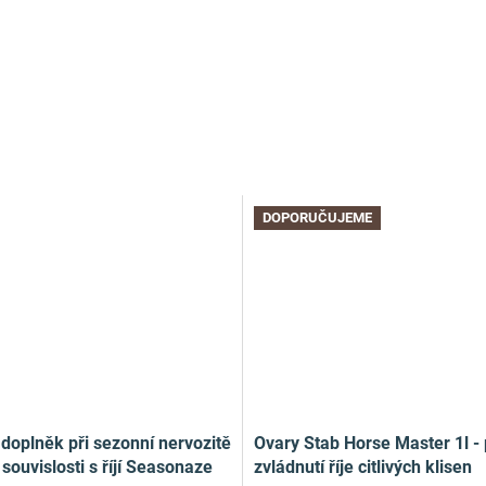
DOPORUČUJEME
doplněk při sezonní nervozitě
Ovary Stab Horse Master 1l - 
souvislosti s říjí Seasonaze
zvládnutí říje citlivých klisen