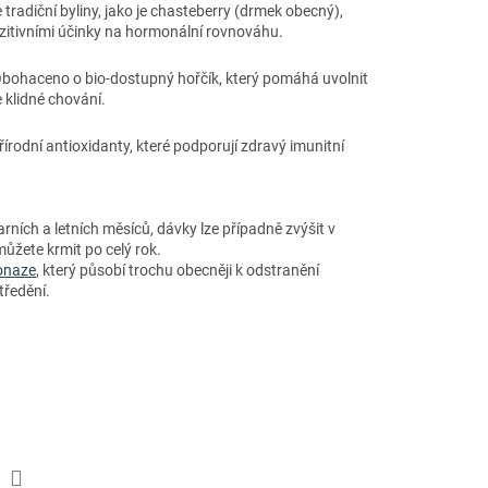
tradiční byliny, jako je chasteberry (drmek obecný),
zitivními účinky na hormonální rovnováhu.
bohaceno o bio-dostupný hořčík, který pomáhá uvolnit
 klidné chování.
írodní antioxidanty, které podporují zdravý imunitní
rních a letních měsíců, dávky lze případně zvýšit v
ůžete krmit po celý rok.
onaze
, který působí trochu obecněji k odstranění
tředění.