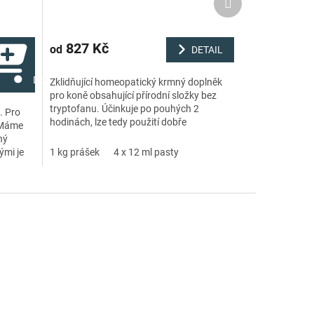
produkt
827 Kč
od
DETAIL
Do košíku
Zklidňující homeopatický krmný doplněk
pro koně obsahující přírodní složky bez
tryptofanu. Účinkuje po pouhých 2
n. Pro
hodinách, lze tedy použití dobře
. Máme
načasovat před závodem, tréninkem,
ný
nakládáním do...
ými je
1 kg prášek
4 x 12 ml pasty