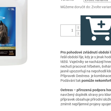
Můžeme doručit do:
Zvolte varia
Pro pohodové zvládnutí období říj
řešil období říje, kdy je s jinak 
těžší. Vaječníky se nacházejí hned
nechutí pracovat hřbetem, švihán
jasně upozorňují na nepohodlí kli
Přípravek Oestress je kombinace 
Podávání tak
pomůže nekomfort k
Oetress – přirozená podpora ho
navržený doplněk stravy pro klisn
přípravek obsahuje přírodní slož
zmírnit nepříjemné projevy spoje