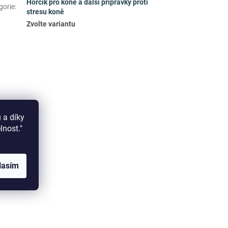
Hořčík pro koně a další přípravky proti
gorie
:
stresu koně
Zvolte variantu
 a díky
elnost."
lasím