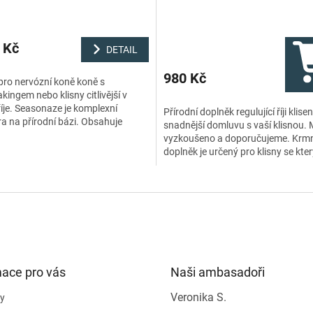
 Kč
DETAIL
980 Kč
ro nervózní koně koně s
ingem nebo klisny citlivější v
íje. Seasonaze ​​je komplexní
Přírodní doplněk regulující říji klise
a na přírodní bázi. Obsahuje
snadnější domluvu s vaší klisnou
i uklidňujících bylinek, biologický
vyzkoušeno a doporučujeme. Krm
.
doplněk je určený pro klisny se kter
obtížné pracovat, jsou...
mace pro vás
Naši ambasadoři
Veronika S.
y