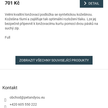
701 Kč
DETAIL
Velmi kvalitní lonžovací podložka se syntetickou kožešinou.
Kožešina tlumí a zajišťuje tak optimální rozložení tlaku. Lze jej
bezpečně připevnit k lonžovacímu kurtu pomocí dvou pásků na
suchý zip.
Full
ZOBRAZIT VŠECHNY SOUVISEJÍCÍ PRODUKTY
Z
á
p
a
Kontakt
t
í
obchod
@
petandyou.eu
+420 605 550 222