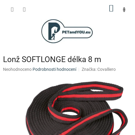
Přejít
NÁKUP
na
obsah
KOŠÍK
Lonž SOFTLONGE délka 8 m
Průměrné
Neohodnoceno
Podrobnosti hodnocení
Značka:
Covalliero
hodnocení
produktu
je
0,0
z
5
hvězdiček.