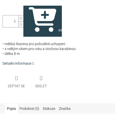
Přidat do košíku
• měkká tkanina pro pohodlné uchopení
• s velkým okem pro ruku a otočnou karabinou
• délka 8 m
Detailní informace
ZEPTAT SE
SDÍLET
Popis
Podobné (5)
Diskuze
Značka