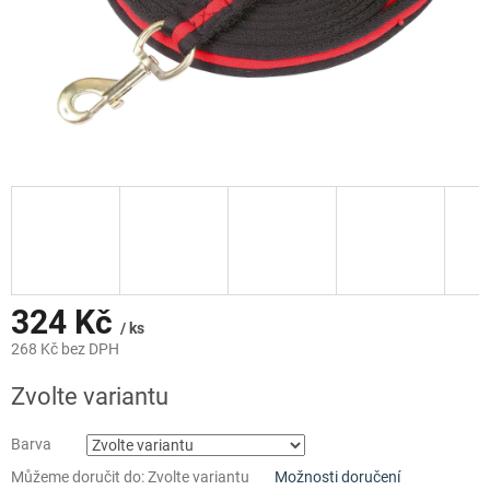
324 Kč
/ ks
268 Kč bez DPH
Měrná
Zvolte variantu
cena:
Barva
Můžeme doručit do:
Zvolte variantu
Možnosti doručení