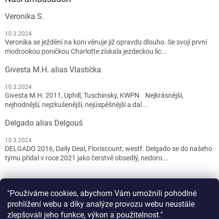
Veronika S.
10.3.2024
Veronika se ježdění na koni věnuje již opravdu dlouho. Se svojí první
modrookou poničkou Charlotte získala jezdeckou lic...
Givesta M.H. alias Vlastička
10.3.2024
Givesta M.H. 2011, Uphill, Tuschinsky, KWPN Nejkrásnější,
nejhodnější, nejzkušenější, nejúspěšnější a dal...
Delgado alias Delgouš
10.3.2024
DELGADO 2016, Daily Deal, Floriscount, westf. Delgado se do našeho
týmu přidal v roce 2021 jako čerstvě obsedlý, nedoro...
"Používáme cookies, abychom Vám umožnili pohodlné
prohlížení webu a díky analýze provozu webu neustále
zlepšovali jeho funkce, výkon a použitelnost."