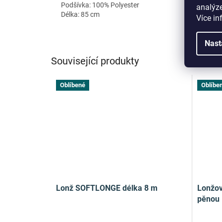
Podšívka: 100% Polyester
analýze
Délka: 85 cm
Více in
Nast
Související produkty
Oblíbené
Oblíbe
Lonž SOFTLONGE délka 8 m
Lonžov
pěnou