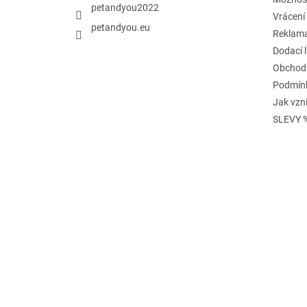
petandyou2022
Vrácení
petandyou.eu
Reklam
Dodací 
Obchod
Podmínk
Jak vzn
SLEVY 