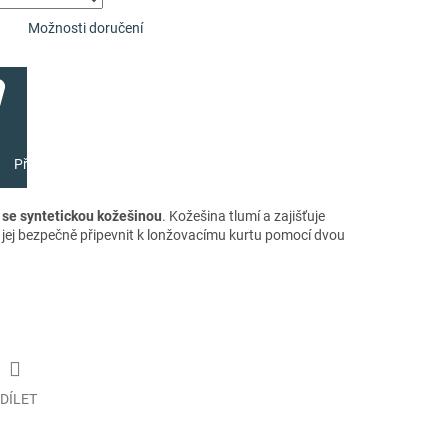
Možnosti doručení
Přidat do košíku
a
se syntetickou kožešinou
. Kožešina tlumí a zajišťuje
e jej bezpečně připevnit k lonžovacímu kurtu pomocí dvou
DÍLET