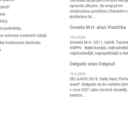
Veronika se ježdění na koni věnuje
opravdu dlouho. Se svojí první
 zboží
modrookou poničkou Charlotte z
ace
jezdeckou lic...
lhůty
Givesta M.H. alias Vlastička
ní podmínky
y ochrany osobních údajů
10.3.2024
Givesta M.H. 2011, Uphill, Tuschi
iká hodnocení obchodu
KWPN Nejkrásnější, nejhodnější
%
nejzkušenější, nejúspěšnější a dal
Delgado alias Delgouš
10.3.2024
DELGADO 2016, Daily Deal, Flori
westf. Delgado se do našeho tým
v roce 2021 jako čerstvě obsedlý,
nedoro...