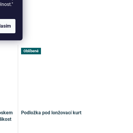
elnost."
lasím
Oblíbené
noskem
Podložka pod lonžovací kurt
likost