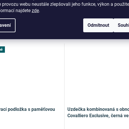
 provozu webu neustále zlepšovali jeho funkce, výkon a použit
formací najdete
zde
.
avení
Odmítnout
Souh
né
ací podložka s paměťovou
Uzdečka kombinovaná s ob
Covalliero Exclusive, černá ve
Cob