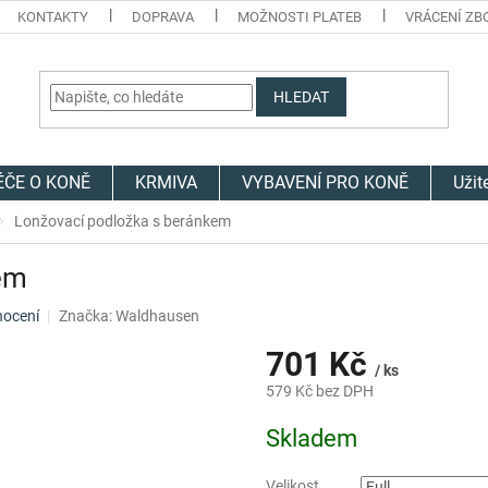
KONTAKTY
DOPRAVA
MOŽNOSTI PLATEB
VRÁCENÍ ZB
HLEDAT
ÉČE O KONĚ
KRMIVA
VYBAVENÍ PRO KONĚ
Užit
Lonžovací podložka s beránkem
em
nocení
Značka:
Waldhausen
701 Kč
/ ks
579 Kč bez DPH
Měrná
Skladem
cena:
Velikost