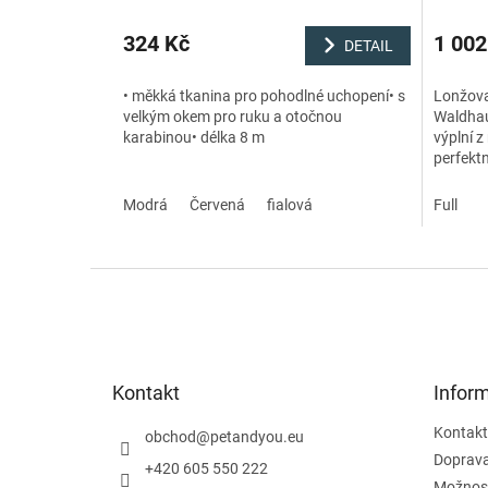
324 Kč
1 002
DETAIL
• měkká tkanina pro pohodlné uchopení• s
Lonžova
velkým okem pro ruku a otočnou
Waldhau
karabinou• délka 8 m
výplní 
perfektn
poskytu
Modrá
Červená
fialová
Full
Z
á
p
a
t
Kontakt
Infor
í
Kontakt
obchod
@
petandyou.eu
Doprav
+420 605 550 222
Možnost