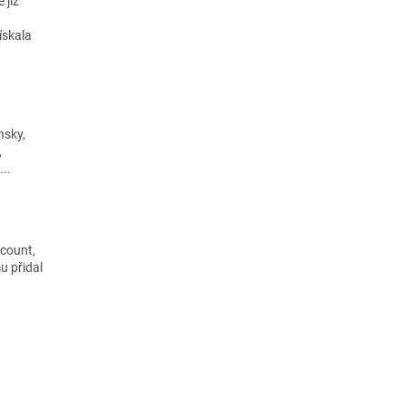
 již
ískala
nsky,
,
...
scount,
u přidal