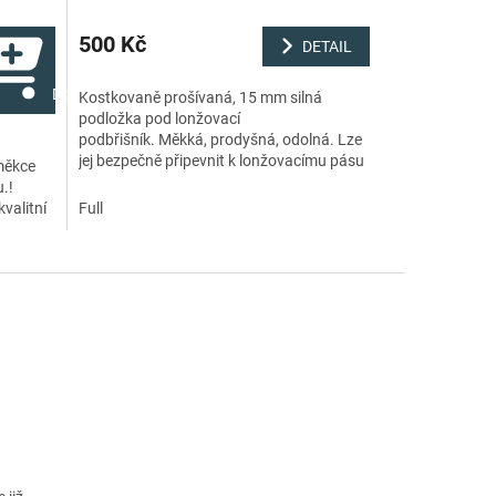
500 Kč
DETAIL
Do košíku
Kostkovaně prošívaná, 15 mm silná
podložka pod lonžovací
podbřišník. Měkká, prodyšná, odolná. Lze
jej bezpečně připevnit k lonžovacímu pásu
měkce
pomocí dvou pásků na suchý zip.Vnější
.!
materiál a...
valitní
Full
íku a