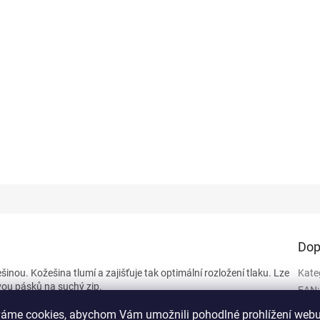
a
Dop
šinou. Kožešina tlumí a zajišťuje tak optimální rozložení tlaku. Lze
Kate
vou pásků na suchý zip.
EAN
:
vě
váme cookies, abychom Vám umožnili pohodlné prohlížení webu