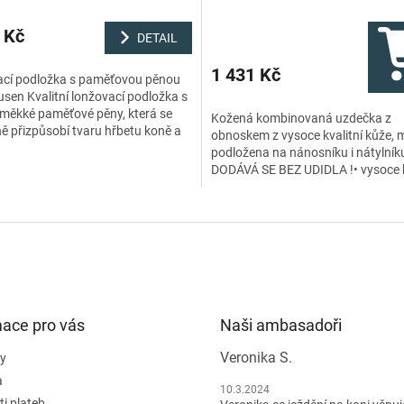
 Kč
DETAIL
1 431 Kč
cí podložka s paměťovou pěnou
sen Kvalitní lonžovací podložka s
z měkké paměťové pěny, která se
Kožená kombinovaná uzdečka z
ě přizpůsobí tvaru hřbetu koně a
obnoskem z vysoce kvalitní kůže, 
je maximální pohodlí během...
podložena na nánosníku i nátylníku
DODÁVÁ SE BEZ UDIDLA !• vysoce k
kůže• měkce podložena na nánosn
nátylníku•...
mace pro vás
Naši ambasadoři
Veronika S.
y
a
10.3.2024
i plateb