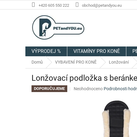
Přejít
+420 605 550 222
obchod@petandyou.eu
na
obsah
VÝPRODEJ %
VITAMÍNY PRO KONĚ
P
Domů
VYBAVENÍ PRO KONĚ
Lonžování
Lonžovací podložka s beránk
Průměrné
Neohodnoceno
Podrobnosti hod
DOPORUČUJEME
hodnocení
produktu
je
0,0
z
5
hvězdiček.