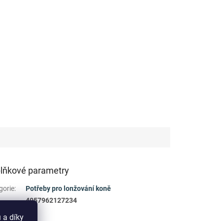
lňkové parametry
gorie
:
Potřeby pro lonžování koně
4057962127234
 a díky