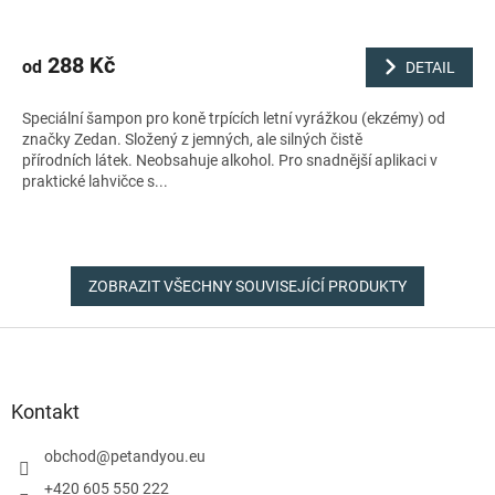
288 Kč
od
DETAIL
Speciální šampon pro koně trpících letní vyrážkou (ekzémy) od
značky Zedan. Složený z jemných, ale silných čistě
přírodních látek. Neobsahuje alkohol. Pro snadnější aplikaci v
praktické lahvičce s...
ZOBRAZIT VŠECHNY SOUVISEJÍCÍ PRODUKTY
Z
á
p
a
Kontakt
t
í
obchod
@
petandyou.eu
+420 605 550 222