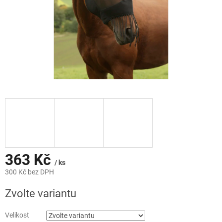
363 Kč
/ ks
300 Kč bez DPH
Měrná
Zvolte variantu
cena:
Velikost