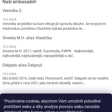
Naši ambasadoři
Veronika S.
10.3.2024
Veronika se ježdění na koni věnuje již opravdu dlouho. Se svojí první
modrookou poničkou Charlotte získala jezdeckou lic...
Givesta M.H. alias Vlastička
10.3.2024
Givesta M.H. 2011, Uphill, Tuschinsky, KWPN Nejkrásnější,
nejhodnější, nejzkušenější, nejúspěšnější a dal...
Delgado alias Delgouš
10.3.2024
DELGADO 2016, Daily Deal, Floriscount, westf. Delgado se do našeho
týmu přidal v roce 2021 jako čerstvě obsedlý, nedoro...
"Používáme cookies, abychom Vám umožnili pohodlné
prohlížení webu a díky analýze provozu webu neustále