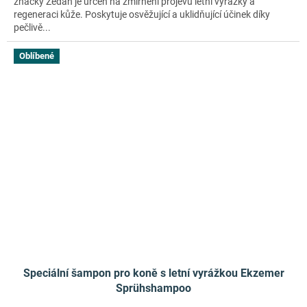
značky Zedan je určen na zmírnění projevů letní vyrážky a
regeneraci kůže. Poskytuje osvěžující a uklidňující účinek díky
pečlivě...
Oblíbené
Speciální šampon pro koně s letní vyrážkou Ekzemer
Sprühshampoo