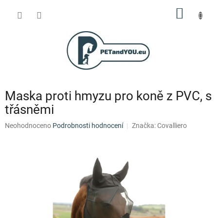
Přejít
NÁKUP
na
obsah
KOŠÍK
Maska proti hmyzu pro koně z PVC, s
třásněmi
Průměrné
Neohodnoceno
Podrobnosti hodnocení
Značka:
Covalliero
hodnocení
produktu
je
0,0
z
5
hvězdiček.