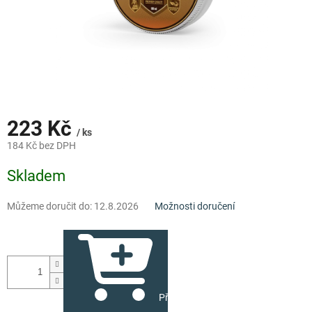
223 Kč
/ ks
184 Kč bez DPH
Měrná
Skladem
cena:
Můžeme doručit do:
12.8.2026
Možnosti doručení
Přidat do košíku