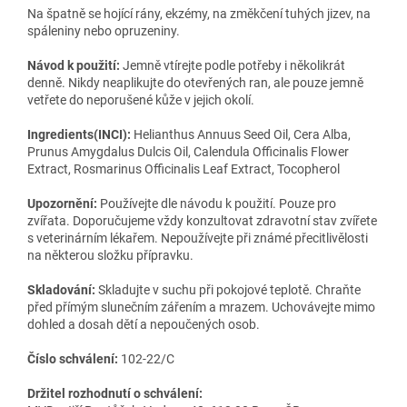
Na špatně se hojící rány, ekzémy, na změkčení tuhých jizev, na
spáleniny nebo opruzeniny.​
Návod k použití:
Jemně vtírejte podle potřeby i několikrát
denně. Nikdy neaplikujte do otevřených ran, ale pouze jemně
vetřete do neporušené kůže v jejich okolí.
Ingredients(INCI):
Helianthus Annuus Seed Oil, Cera Alba,
Prunus Amygdalus Dulcis Oil, Calendula Officinalis Flower
Extract, Rosmarinus Officinalis Leaf Extract, Tocopherol
Upozornění:
Používejte dle návodu k použití. Pouze pro
zvířata. Doporučujeme vždy konzultovat zdravotní stav zvířete
s veterinárním lékařem. Nepoužívejte při známé přecitlivělosti
na některou složku přípravku.
Skladování:
Skladujte v suchu při pokojové teplotě. Chraňte
před přímým slunečním zářením a mrazem. Uchovávejte mimo
dohled a dosah dětí a nepoučených osob.
Číslo schválení:
102-22/C
Držitel rozhodnutí o schválení: