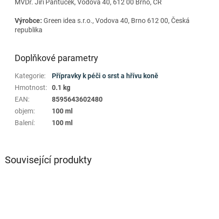
MVDr. Jiří Pantůček, Vodova 40, 612 00 Brno, ČR
Výrobce:
Green idea s.r.o., Vodova 40, Brno 612 00, Česká
republika
Doplňkové parametry
Kategorie
:
Přípravky k péči o srst a hřívu koně
Hmotnost
:
0.1 kg
EAN
:
8595643602480
objem
:
100 ml
Balení
:
100 ml
Související produkty