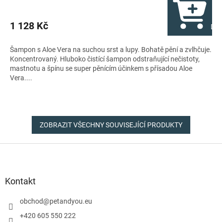
1 128 Kč
Do 
Šampon s Aloe Vera na suchou srst a lupy. Bohatě pění a zvlhčuje.
Koncentrovaný. Hluboko čistící šampon odstraňující nečistoty,
mastnotu a špínu se super pěnícím účinkem s přísadou Aloe
Vera....
ZOBRAZIT VŠECHNY SOUVISEJÍCÍ PRODUKTY
Z
á
p
a
Kontakt
t
í
obchod
@
petandyou.eu
+420 605 550 222