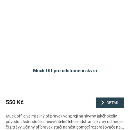
Muck Off pro odstranění skvrn
550 Kč
DETAIL
Muck off je velmi silný přípravek ve spreji na skvrny jakéhokoliv
původu. Jednoduše a neuvěřitelně lehce odstraní skvrny od hnoje
či z trávy.Účinný přípravek stačí nanést pomocí rozprašovače na...