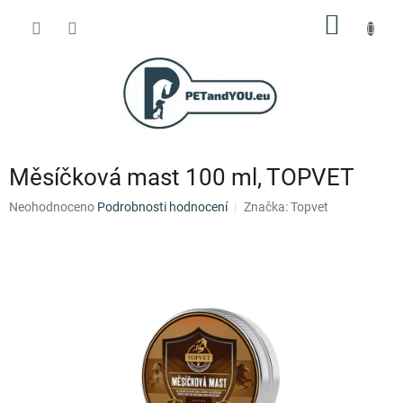
Přejít
NÁKUP
na
obsah
KOŠÍK
Měsíčková mast 100 ml, TOPVET
Průměrné
Neohodnoceno
Podrobnosti hodnocení
Značka:
Topvet
hodnocení
produktu
je
0,0
z
5
hvězdiček.