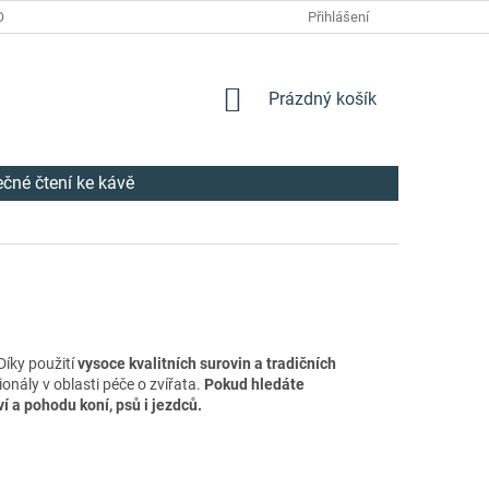
OŽÍ
REKLAMACE
DODACÍ LHŮTY
Přihlášení
OBCHODNÍ PODMÍNKY
NÁKUPNÍ
Prázdný košík
KOŠÍK
ečné čtení ke kávě
 Díky použití
vysoce kvalitních surovin a tradičních
ionály v oblasti péče o zvířata.
Pokud hledáte
í a pohodu koní, psů i jezdců.