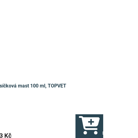
síčková mast 100 ml, TOPVET
ku
Do košíku
3 Kč