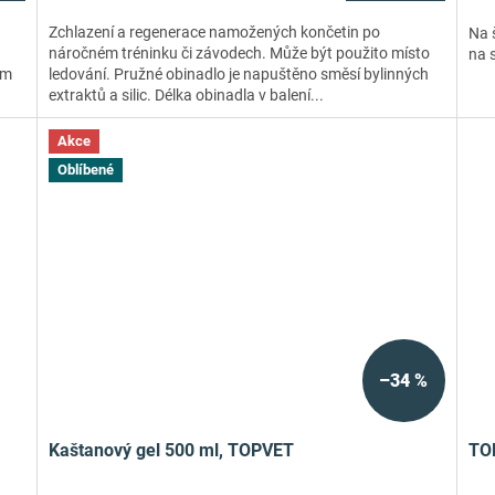
Zchlazení a regenerace namožených končetin po
Na š
náročném tréninku či závodech. Může být použito místo
na 
em
ledování. Pružné obinadlo je napuštěno směsí bylinných
extraktů a silic. Délka obinadla v balení...
Akce
Oblíbené
–34 %
Kaštanový gel 500 ml, TOPVET
TO