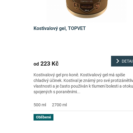
u
ů
k
t
ů
Kostivalový gel, TOPVET
DETAI
223 Kč
od
Kostivalový gel pro koně. Kostivalový gel má spíše
chladivý účinek. Kostival je známý pro své protizánětli
vlastnosti a je často používán k tlumení bolesti a otok
spojených s poraněními...
500 ml
2700 ml
Oblíbené