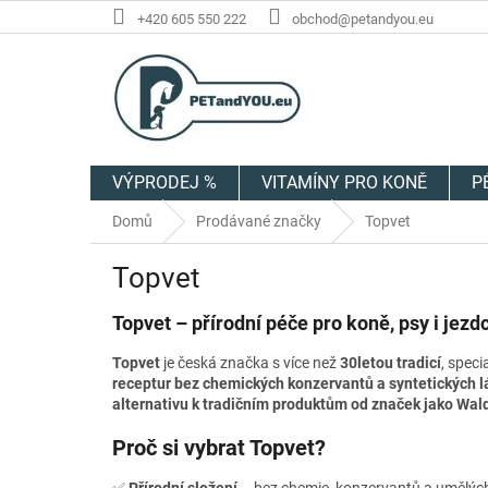
Přejít
+420 605 550 222
obchod@petandyou.eu
na
obsah
VÝPRODEJ %
VITAMÍNY PRO KONĚ
P
Domů
Prodávané značky
Topvet
Topvet
Topvet – přírodní péče pro koně, psy i jezd
Topvet
je česká značka s více než
30letou tradicí
, speci
receptur bez chemických konzervantů a syntetických l
alternativu k tradičním produktům od značek jako Waldh
Proč si vybrat Topvet?