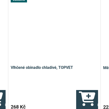
Vlhčené obinadlo chladivé, TOPVET
Mě
Do košíku
Do koší
268 Kč
22