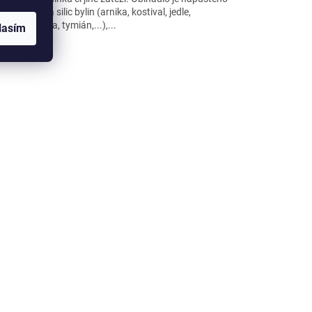
í extraktů a silic bylin (arnika, kostival, jedle,
lyptus, máta, tymián,...),...
lasím