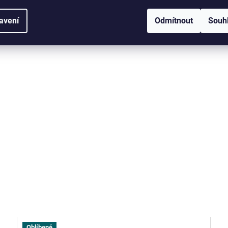
směs
250 ml
500 ml
2700 ml
euka
avení
Odmítnout
Souh
Oblíbené