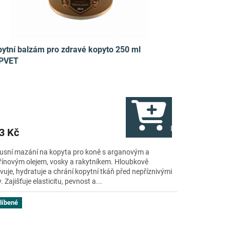
ytní balzám pro zdravé kopyto 250 ml
PVET
ku
Do košíku
3 Kč
usní mazání na kopyta pro koně s arganovým a
řínovým olejem, vosky a rakytníkem. Hloubkově
vuje, hydratuje a chrání kopytní tkáň před nepříznivými
y. Zajišťuje elasticitu, pevnost a...
líbené