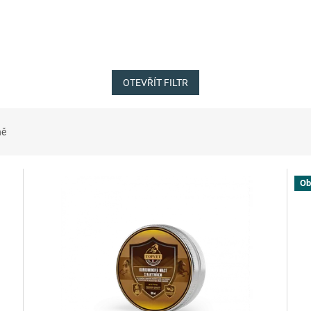
OTEVŘÍT FILTR
ně
Ob