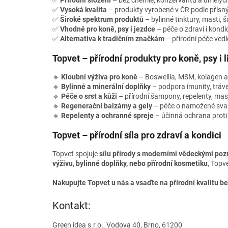
✅
Přírodní složení
– bez chemie, konzervantů a umělých
✅
Vysoká kvalita
– produkty vyrobené v ČR podle přís
✅
Široké spektrum produktů
– bylinné tinktury, masti, 
✅
Vhodné pro koně, psy i jezdce
– péče o zdraví i kondici 
✅
Alternativa k tradičním značkám
– přírodní péče vedl
Topvet – přírodní produkty pro koně, psy i l
🔹
Kloubní výživa pro koně
– Boswellia, MSM, kolagen a
🔹
Bylinné a minerální doplňky
– podpora imunity, tráven
🔹
Péče o srst a kůži
– přírodní šampony, repelenty, mast
🔹
Regenerační balzámy a gely
– péče o namožené sval
🔹
Repelenty a ochranné spreje
– účinná ochrana prot
Topvet – přírodní síla pro zdraví a kondici
Topvet spojuje
sílu přírody s moderními vědeckými poz
výživu, bylinné doplňky, nebo přírodní kosmetiku
, Topv
Nakupujte Topvet u nás a vsaďte na přírodní kvalitu 
Kontakt:
Green idea s.r.o., Vodova 40, Brno, 61200