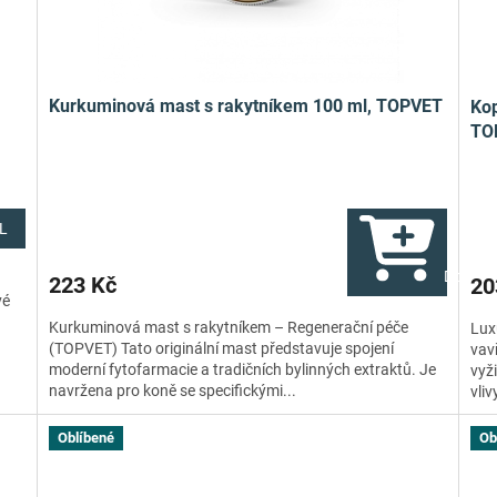
Kurkuminová mast s rakytníkem 100 ml, TOPVET
Kop
TO
L
Do koší
223 Kč
20
vé
u
Kurkuminová mast s rakytníkem – Regenerační péče
Lux
(TOPVET) Tato originální mast představuje spojení
vav
moderní fytofarmacie a tradičních bylinných extraktů. Je
vyži
navržena pro koně se specifickými...
vliv
Oblíbené
Ob