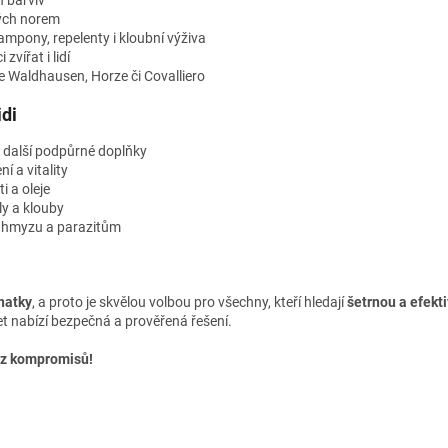
 barviv
ných norem
šampony, repelenty i kloubní výživa
zvířat i lidí
e Waldhausen, Horze či Covalliero
idi
 další podpůrné doplňky
í a vitality
i a oleje
y a klouby
i hmyzu a parazitům
natky
, a proto je skvělou volbou pro všechny, kteří hledají
šetrnou a efekti
et nabízí bezpečná a prověřená řešení.
bez kompromisů!