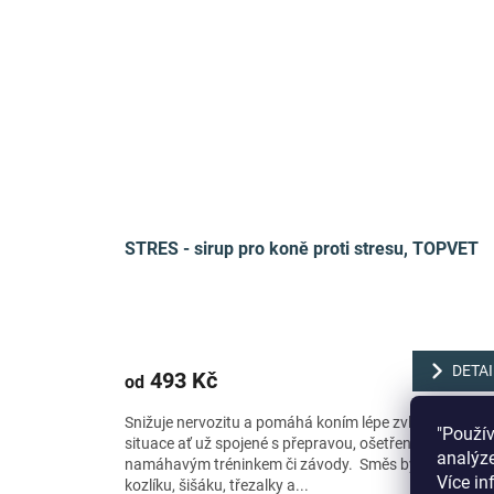
STRES - sirup pro koně proti stresu, TOPVET
DETAI
493 Kč
od
Snižuje nervozitu a pomáhá koním lépe zvládat streso
"Použí
situace ať už spojené s přepravou, ošetřením,
analýze
namáhavým tréninkem či závody. Směs bylin s obsa
Více in
kozlíku, šišáku, třezalky a...