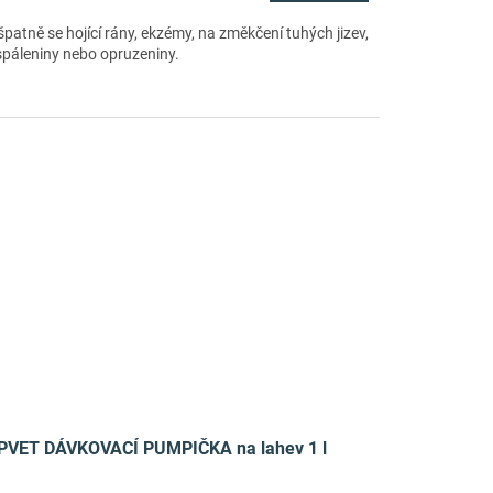
patně se hojící rány, ekzémy, na změkčení tuhých jizev,
spáleniny nebo opruzeniny.
PVET DÁVKOVACÍ PUMPIČKA na lahev 1 l