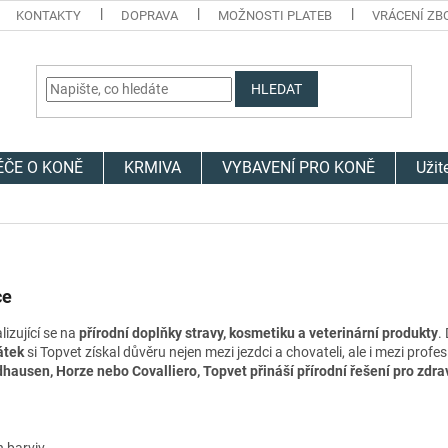
KONTAKTY
DOPRAVA
MOŽNOSTI PLATEB
VRÁCENÍ ZB
HLEDAT
ÉČE O KONĚ
KRMIVA
VYBAVENÍ PRO KONĚ
Užit
ce
alizující se na
přírodní doplňky stravy, kosmetiku a veterinární produkty
.
átek
si Topvet získal důvěru nejen mezi jezdci a chovateli, ale i mezi profes
ausen, Horze nebo Covalliero, Topvet přináší přírodní řešení pro zdrav