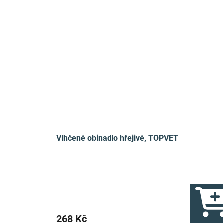
Vlhčené obinadlo hřejivé, TOPVET
268 Kč