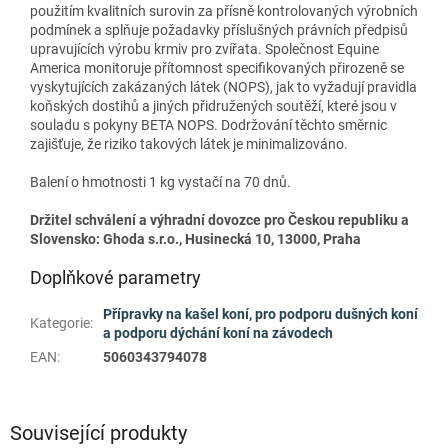
použitím kvalitních surovin za přísně kontrolovaných výrobních
podmínek a splňuje požadavky příslušných právních předpisů
upravujících výrobu krmiv pro zvířata. Společnost Equine
America monitoruje přítomnost specifikovaných přirozeně se
vyskytujících zakázaných látek (NOPS), jak to vyžadují pravidla
koňských dostihů a jiných přidružených soutěží, které jsou v
souladu s pokyny BETA NOPS. Dodržování těchto směrnic
zajišťuje, že riziko takových látek je minimalizováno.
Balení o hmotnosti 1 kg vystačí na 70 dnů.
Držitel schválení a výhradní dovozce pro Českou republiku a
Slovensko: Ghoda s.r.o., Husinecká 10, 13000, Praha
Doplňkové parametry
Přípravky na kašel koní, pro podporu dušných koní
Kategorie
:
a podporu dýchání koní na závodech
EAN
:
5060343794078
Související produkty