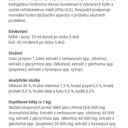
biologickou hodnotou danou kombinací 6 vybraných bylin a
rychle vstřebatelnou mědí (IPALIGO). Respadril podporuje
normální funkci dýchacího aparátu v průběhu akutních
problémů.
Dávkování
hříbě / pony: 20 ml denně po dobu 5 dnů
kůň: 40 ml denně po dobu 5 dnů
Složení
Cukr, propan-1,2diol, extrakt z verbascum spp. (divizna),
extrakt z glycyrrhiza spp. (lékořice), extrakt z glechoma spp.
(popenec), extrakt z hyssopus spp. (yzop).
Analytické složky
Vlhkost 46 %, hrubá vláknina 1,3 %, hrubý popel 0,3 %, hrubý
protein 0,3 %, hrubé oleje a tuky 0,3 %, sodík 0,2%.
Doplňkové látky (v 1 kg)
Složení stopových prvků: Měď jako chlorid (E4) 800 mg.
Aromatické látky: Extrakt z verbascum spp. (divizna) 40 000
mg, extrakt z glycyrrhiza spp. (lékořice) 40 000 mg, extrakt z
glechoma spp. (popenec) 20 000 mg, extrakt z hyssopus spp.