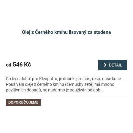
Olej z Černého kmínu lisovaný za studena
546 Kč
od
DETAIL
Co bylo dobré pro Kleopatru, je dobré i pro nás, resp. naše koně.
Používání oleje z černého kmínu (černuchy seté) má mnoho
pozitivních dopadů, ne nadarmo je používán od dob...
DOPORUČUJEME