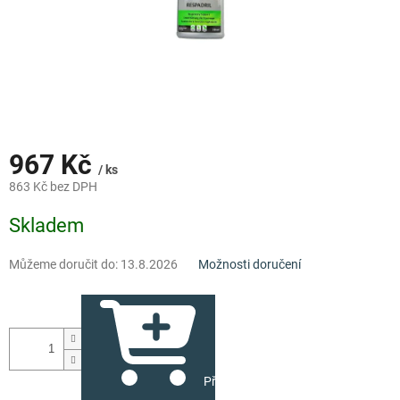
967 Kč
/ ks
863 Kč bez DPH
Měrná
Skladem
cena:
Můžeme doručit do:
13.8.2026
Možnosti doručení
Přidat do košíku