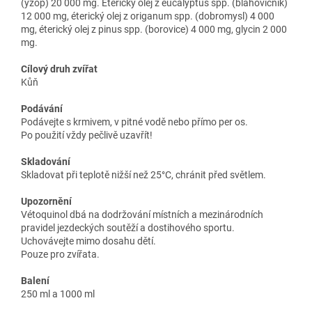
(yzop) 20 000 mg. Éterický olej z eucalyptus spp. (blahovičník)
12 000 mg, éterický olej z origanum spp. (dobromysl) 4 000
mg, éterický olej z pinus spp. (borovice) 4 000 mg, glycin 2 000
mg.
Cílový druh zvířat
Kůň
Podávání
Podávejte s krmivem, v pitné vodě nebo přímo per os.
Po použití vždy pečlivě uzavřít!
Skladování
Skladovat při teplotě nižší než 25°C, chránit před světlem.
Upozornění
Vétoquinol dbá na dodržování místních a mezinárodních
pravidel jezdeckých soutěží a dostihového sportu.
Uchovávejte mimo dosahu dětí.
Pouze pro zvířata.
Balení
250 ml a 1000 ml