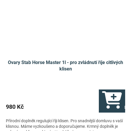
Ovary Stab Horse Master 1l - pro zvládnutí říje citlivých
klisen
980 Kč
Do 
Přírodní doplněk regulující říji klisen. Pro snadnější domluvu s vaší
klisnou. Máme vyzkoušeno a doporučujeme. Krmný doplněk je