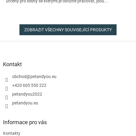
určený pro klisny se kterými je obtížné pracovat, jsou...
ZOBRAZIT VŠECHNY SOUVISEJÍCÍ PRODUKTY
Z
á
p
a
Kontakt
t
í
obchod
@
petandyou.eu
+420 605 550 222
petandyou2022
petandyou.eu
Informace pro vás
Kontakty