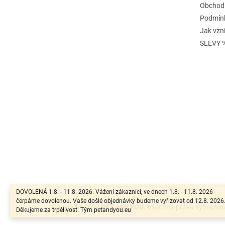
Obchod
Podmínk
Jak vzn
SLEVY 
DOVOLENÁ 1.8. - 11.8. 2026. Vážení zákazníci, ve dnech 1.8. - 11.8. 2026
čerpáme dovolenou. Vaše došlé objednávky budeme vyřizovat od 12.8. 2026
Copyright 2026
PET and YOU
. Všechna práva vyhrazen
Děkujeme za trpělivost. Tým petandyou.eu