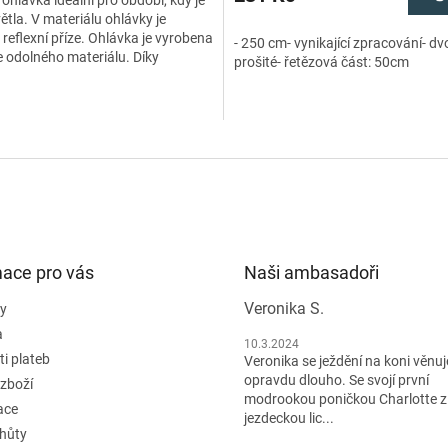
 ohlávka ideální pro období, kdy je
tla. V materiálu ohlávky je
reflexní příze. Ohlávka je vyrobena
- 250 cm- vynikající zpracování- dvo
e odolného materiálu. Díky
prošité- řetězová část: 50cm
telnému nánosníku a nátylníku
mace pro vás
Naši ambasadoři
Veronika S.
y
a
10.3.2024
i plateb
Veronika se ježdění na koni věnuje
opravdu dlouho. Se svojí první
 zboží
modrookou poničkou Charlotte z
ace
jezdeckou lic...
lhůty