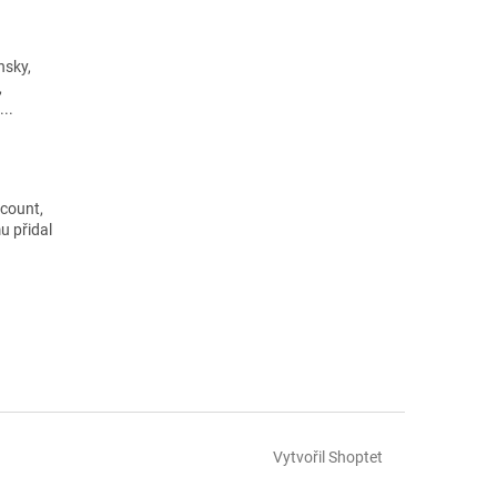
nsky,
,
...
scount,
u přidal
Vytvořil Shoptet