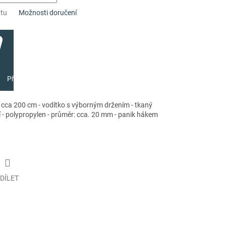
ntu
Možnosti doručení
Přidat do košíku
: cca 200 cm - vodítko s výborným držením - tkaný
í - polypropylen - průměr: cca. 20 mm - panik hákem
DÍLET