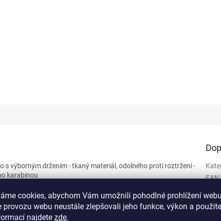
a
Dop
ko s výborným držením - tkaný materiál, odolného proti roztržení -
Kate
bo karabinou
EAN
:
Barv
váme cookies, abychom Vám umožnili pohodlné prohlížení webu
Kara
 provozu webu neustále zlepšovali jeho funkce, výkon a použit
formací najdete
zde
.