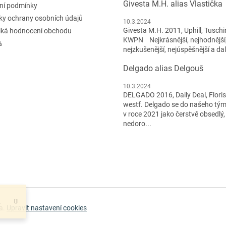
Givesta M.H. alias Vlastička
ní podmínky
y ochrany osobních údajů
10.3.2024
Givesta M.H. 2011, Uphill, Tuschi
iká hodnocení obchodu
KWPN Nejkrásnější, nejhodnější
%
nejzkušenější, nejúspěšnější a dal
Delgado alias Delgouš
10.3.2024
DELGADO 2016, Daily Deal, Flori
westf. Delgado se do našeho tým
v roce 2021 jako čerstvě obsedlý,
nedoro...
.
a.
Upravit nastavení cookies