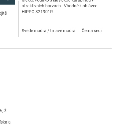
Měkké vodítko s klasickou karabinou v
atraktivních barvách . Vhodné k ohlávce
HIPPO 321901R
jitě
Světle modrá / tmavě modrá
Černá šedá
 již
ískala