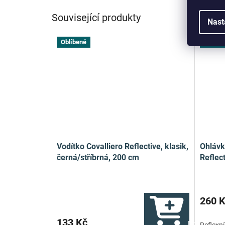
Související produkty
Nast
Oblíbené
Oblíbe
Vodítko Covalliero Reflective, klasik,
Ohlávk
černá/stříbrná, 200 cm
Reflect
260 
133 Kč
Do košíku