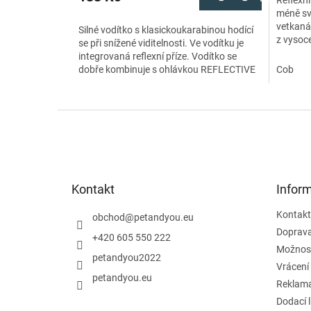
Reflexní
méně svě
vetkaná 
Silné vodítko s klasickoukarabinou hodící
z vysoc
se při snížené viditelnosti. Ve vodítku je
nastavi
integrovaná reflexní příze. Vodítko se
se...
dobře kombinuje s ohlávkou REFLECTIVE
Cob
3224644• silné pevné vodítko•...
Z
á
p
a
t
Kontakt
Infor
í
Kontakt
obchod
@
petandyou.eu
Doprav
+420 605 550 222
Možnost
petandyou2022
Vrácení
petandyou.eu
Reklam
Dodací 