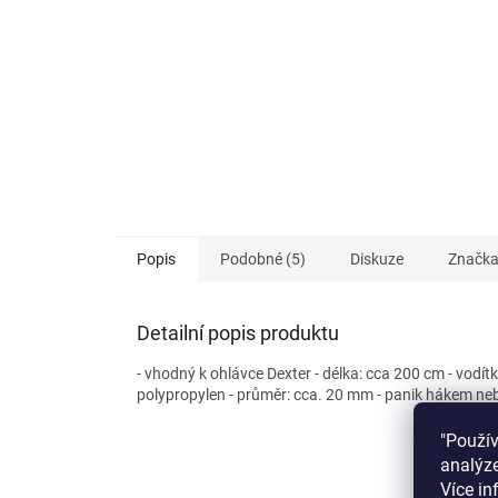
Popis
Podobné (5)
Diskuze
Značk
Detailní popis produktu
- vhodný k ohlávce Dexter - délka: cca 200 cm - vodít
polypropylen - průměr: cca. 20 mm - panik hákem ne
"Použí
analýze
Více in