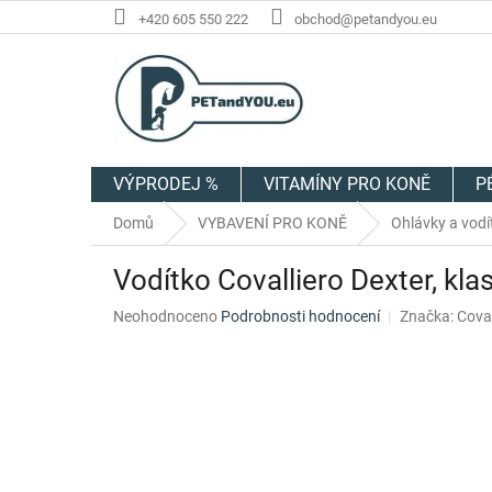
Přejít
+420 605 550 222
obchod@petandyou.eu
na
obsah
VÝPRODEJ %
VITAMÍNY PRO KONĚ
P
Domů
VYBAVENÍ PRO KONĚ
Ohlávky a vodí
Vodítko Covalliero Dexter, kla
Průměrné
Neohodnoceno
Podrobnosti hodnocení
Značka:
Coval
hodnocení
produktu
je
0,0
z
5
hvězdiček.