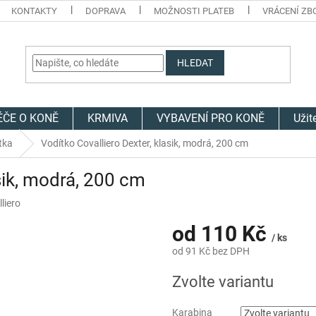
KONTAKTY
DOPRAVA
MOŽNOSTI PLATEB
VRÁCENÍ ZB
HLEDAT
ÉČE O KONĚ
KRMIVA
VYBAVENÍ PRO KONĚ
Užit
tka
Vodítko Covalliero Dexter, klasik, modrá, 200 cm
sik, modrá, 200 cm
liero
od
110 Kč
/ ks
od
91 Kč
bez DPH
Měrná
Zvolte variantu
cena:
Karabina