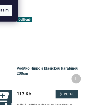
lasím
Oblíbené
Vodítko Hippo s klasickou karabinou
200cm
Další
produkt
117 Kč
DETAIL
Do košíku