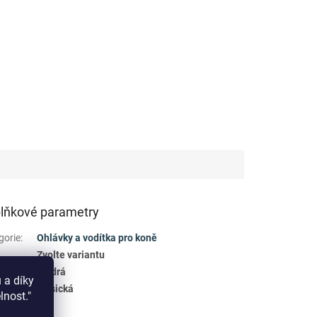
lňkové parametry
gorie
:
Ohlávky a vodítka pro koně
Zvolte variantu
a
:
Modrá
 a díky
bina
:
klasická
elnost."