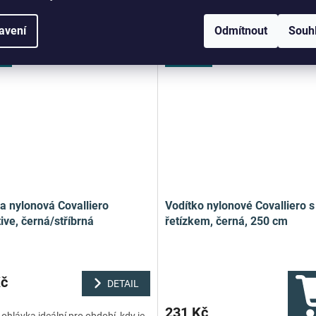
avení
Odmítnout
Souh
né
Oblíbené
a nylonová Covalliero
Vodítko nylonové Covalliero s
ive, černá/stříbrná
řetízkem, černá, 250 cm
Kč
DETAIL
231 Kč