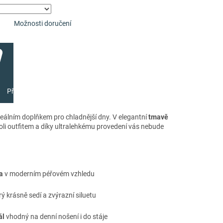
Možnosti doručení
Přidat do košíku
deálním doplňkem pro chladnější dny. V elegantní
tmavě
oli outfitem a díky ultralehkému provedení vás nebude
a
v moderním péřovém vzhledu
erý krásně sedí a zvýrazní siluetu
ál
vhodný na denní nošení i do stáje