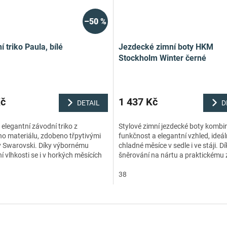
–50 %
 triko Paula, bílé
Jezdecké zimní boty HKM
Stockholm Winter černé
Kč
1 437 Kč
DETAIL
D
elegantní závodní triko z
Stylové zimní jezdecké boty kombin
ho materiálu, zdobeno třpytivými
funkčnost a elegantní vzhled, ideál
 Swarovski. Díky výbornému
chladné měsíce v sedle i ve stáji. Dí
 vlhkosti se i v horkých měsících
šněrování na nártu a praktickému 
lepí na kůži
vzadu se snadno obouvají a zajišťuj
38