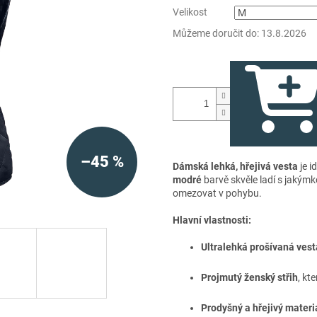
Velikost
Můžeme doručit do:
13.8.2026
–45 %
Dámská lehká, hřejivá vesta
je i
modré
barvě skvěle ladí s jakýmk
omezovat v pohybu.
Hlavní vlastnosti:
Ultralehká prošívaná vest
Projmutý ženský střih
, kt
Prodyšný a hřejivý materi