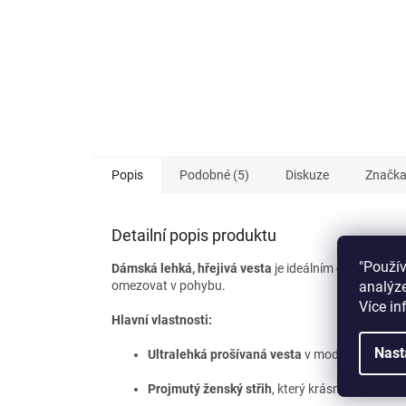
Popis
Podobné (5)
Diskuze
Značk
Detailní popis produktu
"Použí
Dámská lehká, hřejivá vesta
je ideálním doplňkem pr
analýze
omezovat v pohybu.
Více in
Hlavní vlastnosti:
Nast
Ultralehká prošívaná vesta
v moderním péřov
Projmutý ženský střih
, který krásně sedí a zvý