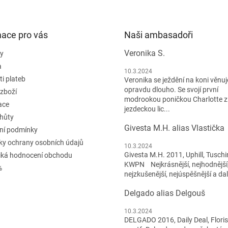
mace pro vás
Naši ambasadoři
Veronika S.
y
a
10.3.2024
i plateb
Veronika se ježdění na koni věnuje
opravdu dlouho. Se svojí první
 zboží
modrookou poničkou Charlotte z
ace
jezdeckou lic...
lhůty
Givesta M.H. alias Vlastička
ní podmínky
y ochrany osobních údajů
10.3.2024
Givesta M.H. 2011, Uphill, Tuschi
iká hodnocení obchodu
KWPN Nejkrásnější, nejhodnější
%
nejzkušenější, nejúspěšnější a dal
Delgado alias Delgouš
10.3.2024
DELGADO 2016, Daily Deal, Flori