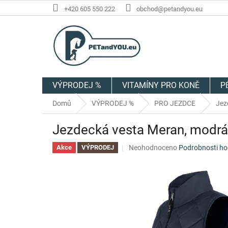
Přejít
+420 605 550 222
obchod@petandyou.eu
na
obsah
VÝPRODEJ %
VITAMÍNY PRO KONĚ
P
Domů
VÝPRODEJ %
PRO JEZDCE
Jez
Jezdecká vesta Meran, modrá
Průměrné
Neohodnoceno
Podrobnosti ho
Akce
VÝPRODEJ
hodnocení
produktu
je
0,0
z
5
hvězdiček.