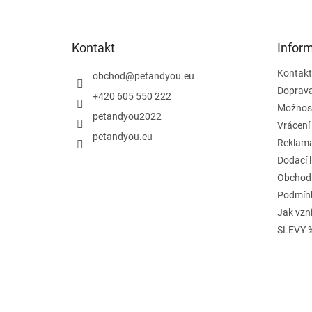
p
a
t
Kontakt
Infor
í
Kontakt
obchod
@
petandyou.eu
Doprav
+420 605 550 222
Možnost
petandyou2022
Vrácení
petandyou.eu
Reklam
Dodací 
Obchod
Podmínk
Jak vzn
SLEVY 