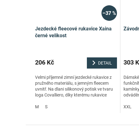
–37 %
Jezdecké fleecové rukavice Xaina
Závodní
černé velikost
206 Kč
303 
DETAIL
Velmi příjemné zimní jezdecké rukavice z
Dámské 
pružného materiálu, s jemným fleecem
funkční
uvnitř. Na dlani silikonový potisk ve tvaru
kamínky
loga Covalliero, díky kterému rukavice
odvádění
nekloužou.
triko ne
M
S
XXL
Z
á