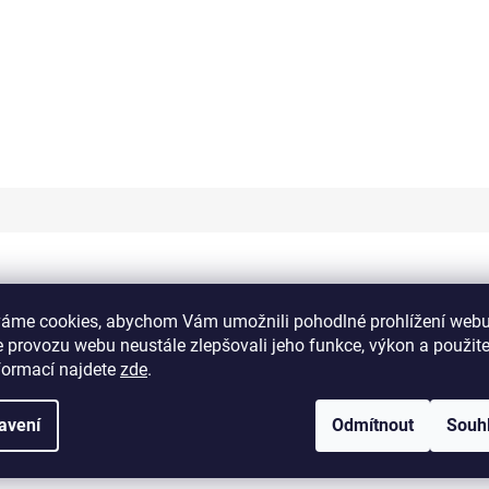
a
váme cookies, abychom Vám umožnili pohodlné prohlížení webu
o chladnější dny. V elegantní
tmavě modré
barvě skvěle ladí s jakýmkoli 
 provozu webu neustále zlepšovali jeho funkce, výkon a použit
formací najdete
zde
.
avení
Odmítnout
Souh
ém vzhledu
razní siluetu