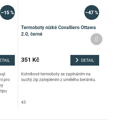
–15 %
–47 %
Termoboty nízké Covalliero Ottawa
2.0, černé
Další
produkt
351 Kč
ETAIL
DETAIL
ují
Kotníkové termoboty se zapínáním na
ní pro
suchý zip zateplením z umělého beránku.
ky
zipu
í...
43