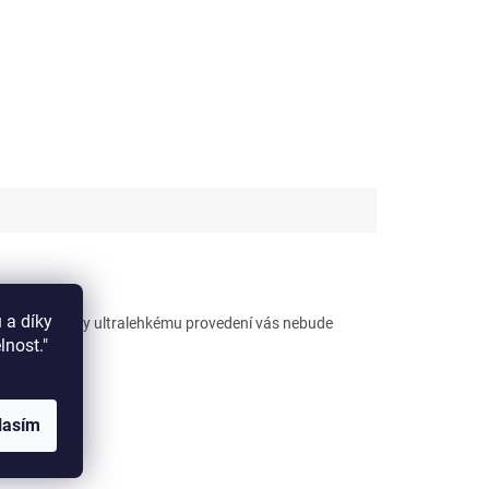
 a díky
outfitem a díky ultralehkému provedení vás nebude
elnost."
lasím