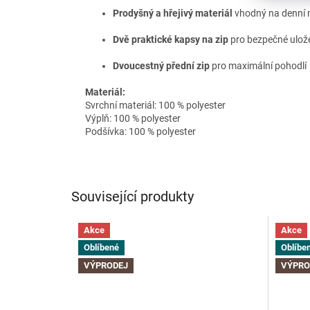
Prodyšný a hřejivý materiál
vhodný na denní n
Dvě praktické kapsy na zip
pro bezpečné ulože
Dvou­cestný přední zip
pro maximální pohodlí
Materiál:
Svrchní materiál: 100 % polyester
Výplň: 100 % polyester
Podšívka: 100 % polyester
Související produkty
Akce
Akce
Oblíbené
Oblíbe
VÝPRODEJ
VÝPRO