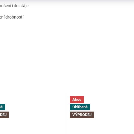
ošení i do stáje
ní drobností
Akce
né
Oblíbené
DEJ
VÝPRODEJ