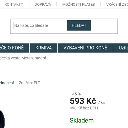
KONTAKTY
DOPRAVA
MOŽNOSTI PLATEB
VRÁCENÍ ZB
HLEDAT
ÉČE O KONĚ
KRMIVA
VYBAVENÍ PRO KONĚ
Užit
decká vesta Meran, modrá
dnocení
Značka:
ELT
–45 %
593 Kč
/ ks
490 Kč bez DPH
Měrná
Skladem
cena: