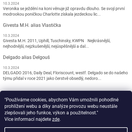
10.3.2024
Veronika se ježdění na koni věnuje již opravdu dlouho. Se svojí první
modrookou poničkou Charlotte získala jezdeckou lic...
Givesta M.H. alias Vlastička
10.3.2024
Givesta M.H. 2011, Uphill, Tuschinsky, KWPN Nejkrásnější,
nejhodnější, nejzkušenější, nejúspěšnější a dal...
Delgado alias Delgouš
10.3.2024
DELGADO 2016, Daily Deal, Floriscount, westf. Delgado se do našeho
týmu přidal v roce 2021 jako čerstvě obsedlý, nedoro...
"Používáme cookies, abychom Vám umožnili pohodlné
prohlížení webu a díky analýze provozu webu neustále
zlepšovali jeho funkce, výkon a použitelnost."
Více informací najdete
zde
.
Vytvořil Shoptet