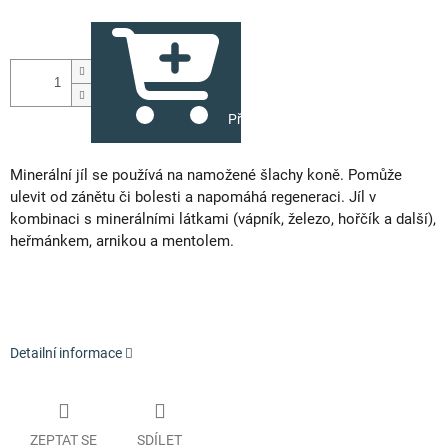
Přidat do košíku
Minerální jíl se používá na namožené šlachy koně. Pomůže
ulevit od zánětu či bolesti a napomáhá regeneraci. Jíl v
kombinaci s minerálními látkami (vápník, železo, hořčík a další),
heřmánkem, arnikou a mentolem.
Detailní informace
ZEPTAT SE
SDÍLET