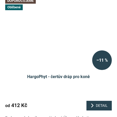
DOPORUČUJEME
Oblíbené
–11 %
HargoPhyt - čertův dráp pro koně
412 Kč
od
DETAIL