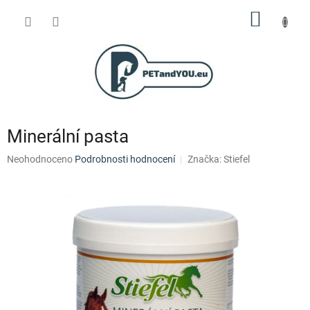
Přejít
NÁKUP
na
obsah
KOŠÍK
Minerální pasta
Průměrné
Neohodnoceno
Podrobnosti hodnocení
Značka:
Stiefel
hodnocení
produktu
je
0,0
z
5
hvězdiček.