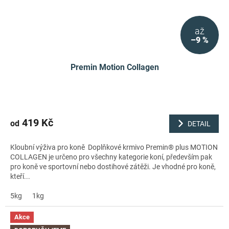
až
–9 %
Premin Motion Collagen
419 Kč
od
DETAIL
Kloubní výživa pro koně Doplňkové krmivo Premin® plus MOTION
COLLAGEN je určeno pro všechny kategorie koní, především pak
pro koně ve sportovní nebo dostihové zátěži. Je vhodné pro koně,
kteří...
5kg
1kg
Akce