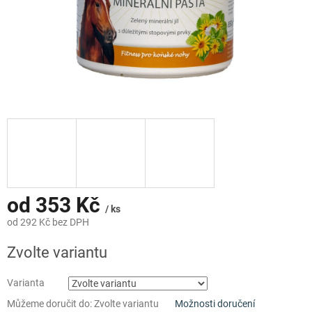
od
353 Kč
/ ks
od
292 Kč
bez DPH
Měrná
Zvolte variantu
cena:
Varianta
Můžeme doručit do:
Zvolte variantu
Možnosti doručení