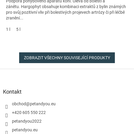
Podpora pohybového aparátu koní. Úleva od bolesti a
zánětu. Hargophyt obsahuje kombinaci extraktů z bylin známých
pro svůj pozitivní vliv při bolestivých projevech artrózy či při léčbě
zranění...
1 l
5 l
ZOBRAZIT VŠECHNY SOUVISEJÍCÍ PRODUKTY
Z
á
p
a
Kontakt
t
í
obchod
@
petandyou.eu
+420 605 550 222
petandyou2022
petandyou.eu