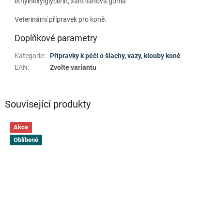
ethylhexylglycerin, xanthanová guma
Veterinární přípravek pro koně.
Doplňkové parametry
Kategorie
:
Přípravky k péči o šlachy, vazy, klouby koně
EAN
:
Zvolte variantu
Související produkty
Akce
Oblíbené