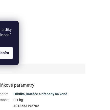
 a díky
elnost."
lasím
lňkové parametry
gorie
:
Hřbílka, kartáče a hřebeny na koně
tnost
:
0.1 kg
4018653192702