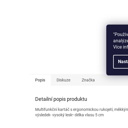
"Použí
analýze
Více in
Nast
Popis
Diskuze
Značka
Detailní popis produktu
Multifunkční kartáč s ergonomickou rukojetí, měkkým
výsledek- vysoký lesk• délka vlasu 5 cm