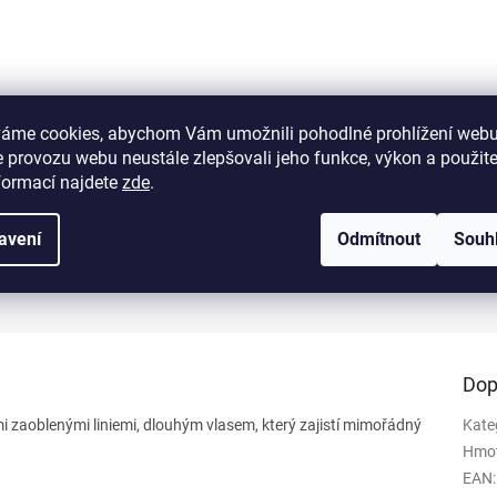
váme cookies, abychom Vám umožnili pohodlné prohlížení webu
 provozu webu neustále zlepšovali jeho funkce, výkon a použit
formací najdete
zde
.
avení
Odmítnout
Souh
Dop
i zaoblenými liniemi, dlouhým vlasem, který zajistí mimořádný
Kate
Hmo
EAN
: