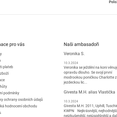
Polo
mace pro vás
Naši ambasadoři
Veronika S.
y
a
10.3.2024
i plateb
Veronika se ježdění na koni věnuje
opravdu dlouho. Se svojí první
 zboží
modrookou poničkou Charlotte z
ace
jezdeckou lic...
lhůty
Givesta M.H. alias Vlastička
ní podmínky
y ochrany osobních údajů
10.3.2024
Givesta M.H. 2011, Uphill, Tuschi
iká hodnocení obchodu
KWPN Nejkrásnější, nejhodnější
%
nejzkušenější, nejúspěšnější a dal