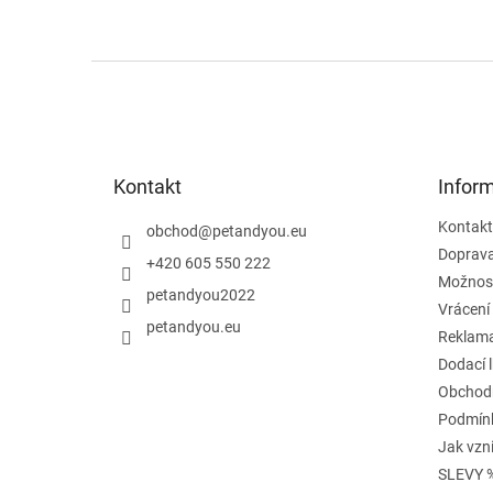
Z
á
p
a
t
Kontakt
Infor
í
Kontakt
obchod
@
petandyou.eu
Doprav
+420 605 550 222
Možnost
petandyou2022
Vrácení
petandyou.eu
Reklam
Dodací 
Obchod
Podmínk
Jak vzn
SLEVY 