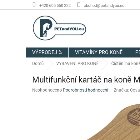
Přejít
+420 605 550 222
obchod@petandyou.eu
na
obsah
VÝPRODEJ %
VITAMÍNY PRO KONĚ
P
Domů
VYBAVENÍ PRO KONĚ
Čištění na kon
Multifunkční kartáč na koně 
Průměrné
Neohodnoceno
Podrobnosti hodnocení
Značka:
Coval
hodnocení
produktu
je
0,0
z
5
hvězdiček.