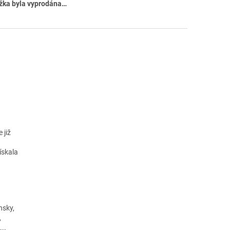
žka byla vyprodána…
 již
ískala
nsky,
,
...