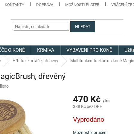
KONTAKTY
DOPRAVA
MOŽNOSTI PLATEB
VRÁCENÍ ZB
HLEDAT
ÉČE O KONĚ
KRMIVA
VYBAVENÍ PRO KONĚ
Užit
ě
Hřbílka, kartáče, hřebeny
Multifunkční kartáč na koně Magi
MagicBrush, dřevěný
liero
470 Kč
/ ks
388 Kč bez DPH
Měrná
Vyprodáno
cena:
Možnosti doručení