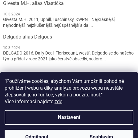
Givesta M.H. alias Vlastička
10.3.2024
Givesta M.H. 2011, Uphill, Tuschinsky, KWPN Nejkrásnější,
nejhodnější, nejzkušenější, nejúspěšnější a dal...
Delgado alias Delgouš
10.3.2024
DELGADO 2016, Daily Deal, Floriscount, westf. Delgado se do našeho
týmu přidal v roce 2021 jako čerstvě obsedlý, nedoro...
"Používáme cookies, abychom Vám umožnili pohodlné
prohlížení webu a díky analýze provozu webu neustále
zlepšovali jeho funkce, výkon a použitelnost."
Více informací najdete
zde
.
Vytvořil Shoptet
Nastavení
DOVOLENÁ 1.8. - 11.8. 2026. Vážení zákazníci, ve dnech 1.8. - 11.8.
Copyright 2026
PET and YOU
. Všechna práva vyhrazena.
Upravit
2026 čerpáme dovolenou. Vaše došlé objednávky budeme
Odmítnout
Souhlasím
nastavení cookies