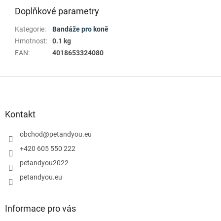
Doplňkové parametry
Kategorie
:
Bandáže pro koně
Hmotnost
:
0.1 kg
EAN
:
4018653324080
Z
á
p
a
Kontakt
t
í
obchod
@
petandyou.eu
+420 605 550 222
petandyou2022
petandyou.eu
Informace pro vás