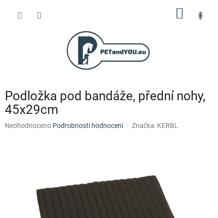
Přejít
NÁKUP
na
obsah
KOŠÍK
Podložka pod bandáže, přední nohy,
45x29cm
Průměrné
Neohodnoceno
Podrobnosti hodnocení
Značka:
KERBL
hodnocení
produktu
je
0,0
z
5
hvězdiček.