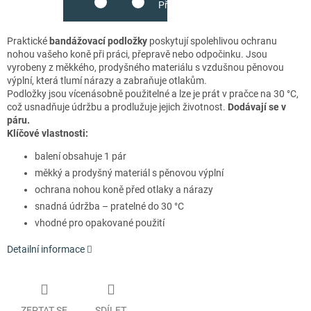
Přidat do košíku
Praktické
bandážovací podložky
poskytují spolehlivou ochranu
nohou vašeho koně při práci, přepravě nebo odpočinku. Jsou
vyrobeny z měkkého, prodyšného materiálu s vzdušnou pěnovou
výplní, která tlumí nárazy a zabraňuje otlakům.
Podložky jsou vícenásobně použitelné a lze je prát v pračce na 30 °C,
což usnadňuje údržbu a prodlužuje jejich životnost.
Dodávají se v
páru.
Klíčové vlastnosti:
balení obsahuje 1 pár
měkký a prodyšný materiál s pěnovou výplní
ochrana nohou koně před otlaky a nárazy
snadná údržba – pratelné do 30 °C
vhodné pro opakované použití
Detailní informace
ZEPTAT SE
SDÍLET