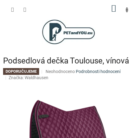
Přejít
NÁKUP
na
obsah
KOŠÍK
Podsedlová dečka Toulouse, vínová
Průměrné
Neohodnoceno
Podrobnosti hodnocení
DOPORUČUJEME
hodnocení
Značka:
Waldhausen
produktu
je
0,0
z
5
hvězdiček.