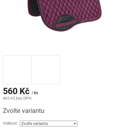
560 Kč
/ ks
463 Kč bez DPH
Měrná
Zvolte variantu
cena:
Velikost