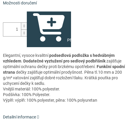
Možnosti doručení
Přidat do košíku
Elegantní, vysoce kvalitní
podsedlová podložka s hedvábným
vzhledem
.
Dodatečné vyztužení pro sedlový podbřišník
zajišťuje
optimální ochranu dečky proti brzkému opotřebení.
Funkční spodní
strana
dečky zajišťuje optimální prodyšnost. Pěna tl.10 mm a 200
g/m² vatování zajišťují dobré rozložení tlaku. Krátká poutka pro
uchycení dečky k sedlu.
Vnější materiál: 100% polyester.
Podšívka: 100% Polyester.
Výplň: výplň: 100% polyester, pěna: 100% polyuretan
Detailní informace