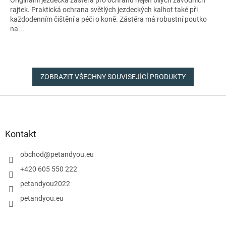
Originální jezdecká zástěra pro ochranu nejen bílých závodních
rajtek. Praktická ochrana světlých jezdeckých kalhot také při
každodenním čištění a péči o koně. Zástěra má robustní poutko
na...
ZOBRAZIT VŠECHNY SOUVISEJÍCÍ PRODUKTY
Z
á
p
a
Kontakt
t
í
obchod
@
petandyou.eu
+420 605 550 222
petandyou2022
petandyou.eu