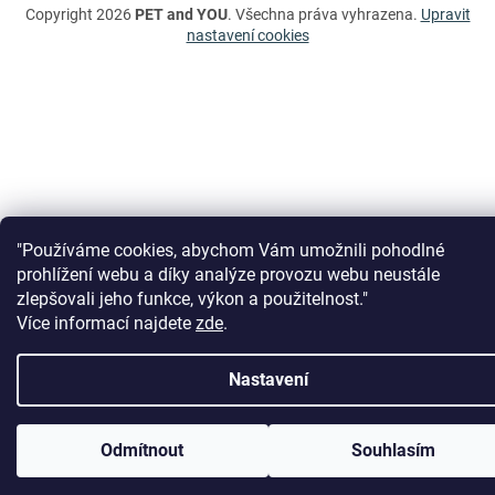
Copyright 2026
PET and YOU
. Všechna práva vyhrazena.
Upravit
nastavení cookies
"Používáme cookies, abychom Vám umožnili pohodlné
prohlížení webu a díky analýze provozu webu neustále
zlepšovali jeho funkce, výkon a použitelnost."
Více informací najdete
zde
.
Nastavení
DOVOLENÁ 1.8. - 11.8. 2026. Vážení zákazníci, ve dnech 1.8. - 11.8. 2026
čerpáme dovolenou. Vaše došlé objednávky budeme vyřizovat od 12.8.
Odmítnout
Souhlasím
2026. Děkujeme za trpělivost. Tým petandyou.eu