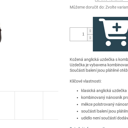
Můžeme doručit do:
Zvolte varia
Kožená anglická uzdečka s komb
Uzdečka je vybavena kombinovaný
Součástí balení jsou plátěné otě
Klíčové vlastnosti:
klasická anglická uzdečka z
kombinovaný nánosník pro l
měkce polstrovaný nánosní
součástí balení jsou plátě
udidlo není součástí dodá