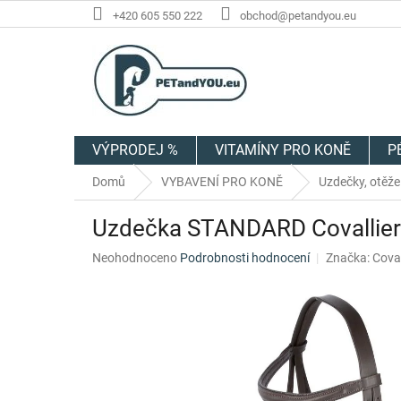
Přejít
+420 605 550 222
obchod@petandyou.eu
na
obsah
VÝPRODEJ %
VITAMÍNY PRO KONĚ
P
Domů
VYBAVENÍ PRO KONĚ
Uzdečky, otěže 
Uzdečka STANDARD Covallier
Průměrné
Neohodnoceno
Podrobnosti hodnocení
Značka:
Coval
hodnocení
produktu
je
0,0
z
5
hvězdiček.