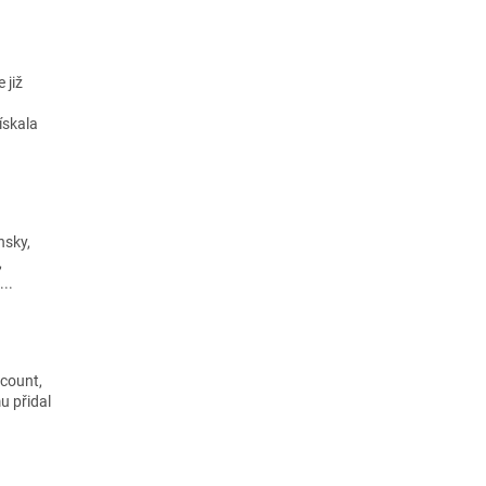
 již
ískala
nsky,
,
...
scount,
u přidal