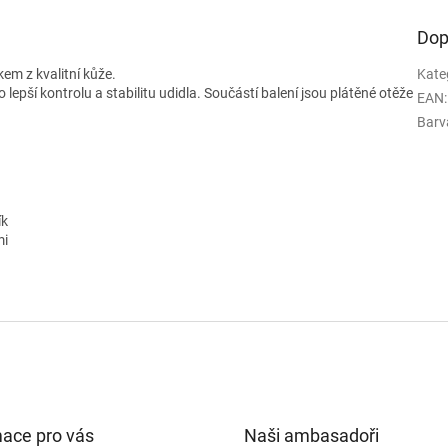
Dop
m z kvalitní kůže.
Kate
ší kontrolu a stabilitu udidla. Součástí balení jsou plátěné otěže
EAN
:
Barv
ík
mi
mace pro vás
Naši ambasadoři