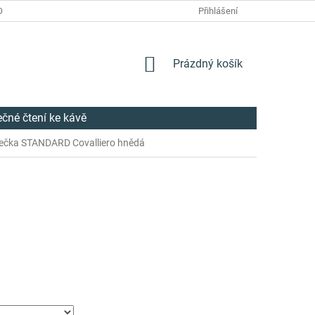
OŽÍ
REKLAMACE
DODACÍ LHŮTY
Přihlášení
OBCHODNÍ PODMÍNKY
NÁKUPNÍ
Prázdný košík
KOŠÍK
ečné čtení ke kávě
ečka STANDARD Covalliero hnědá