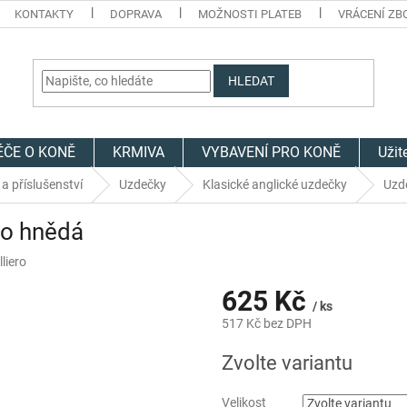
KONTAKTY
DOPRAVA
MOŽNOSTI PLATEB
VRÁCENÍ ZB
HLEDAT
ÉČE O KONĚ
KRMIVA
VYBAVENÍ PRO KONĚ
Užit
a příslušenství
Uzdečky
Klasické anglické uzdečky
Uzd
o hnědá
liero
625 Kč
/ ks
517 Kč bez DPH
Měrná
Zvolte variantu
cena:
Velikost