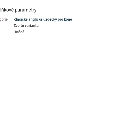
lňkové parametry
gorie
:
Klasické anglické uzdečky pro koně
Zvolte variantu
a
:
Hnědá