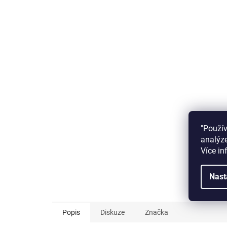
"Použí
analýze
Více in
Nast
Popis
Diskuze
Značka