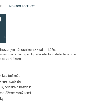
ntu
Možnosti doručení
Přidat do košíku
inovaným nánosníkem z kvalitní kůže.
m nánosníkem pro lepší kontrolu a stabilitu udidla.
že se zarážkami.
 kvalitní kůže
epší stabilitu
k, čelenka a nátylník
né otěže se zarážkami
vky