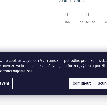
Detailní informace
TISK
ZEPTAT SE
S
váme cookies, abychom Vám umožnili pohodlné prohlížení webu
 provozu webu neustále zlepšovali jeho funkce, výkon a použit
formací najdete
zde
.
avení
Odmítnout
Souh