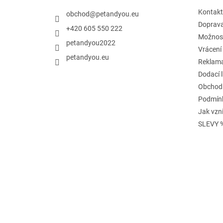
Kontakt
obchod
@
petandyou.eu
Doprav
+420 605 550 222
Možnost
petandyou2022
Vrácení
petandyou.eu
Reklam
Dodací 
Obchod
Podmínk
Jak vzn
SLEVY 