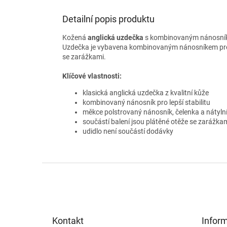
Detailní popis produktu
Kožená
anglická uzdečka
s kombinovaným nánosníke
Uzdečka je vybavena kombinovaným nánosníkem pro lep
se zarážkami.
Klíčové vlastnosti:
klasická anglická uzdečka z kvalitní kůže
kombinovaný nánosník pro lepší stabilitu
měkce polstrovaný nánosník, čelenka a nátyln
součástí balení jsou plátěné otěže se zarážka
udidlo není součástí dodávky
Z
á
p
a
t
Kontakt
Infor
í