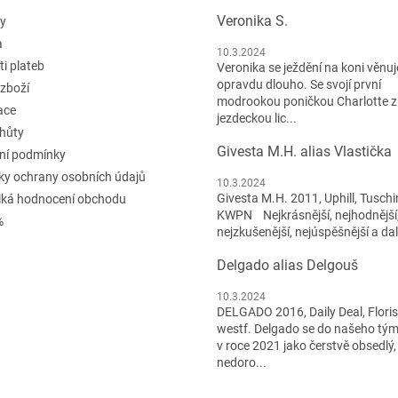
Veronika S.
y
a
10.3.2024
i plateb
Veronika se ježdění na koni věnuje
opravdu dlouho. Se svojí první
 zboží
modrookou poničkou Charlotte z
ace
jezdeckou lic...
lhůty
Givesta M.H. alias Vlastička
ní podmínky
y ochrany osobních údajů
10.3.2024
Givesta M.H. 2011, Uphill, Tuschi
iká hodnocení obchodu
KWPN Nejkrásnější, nejhodnější
%
nejzkušenější, nejúspěšnější a dal
Delgado alias Delgouš
10.3.2024
DELGADO 2016, Daily Deal, Flori
westf. Delgado se do našeho tým
v roce 2021 jako čerstvě obsedlý,
nedoro...