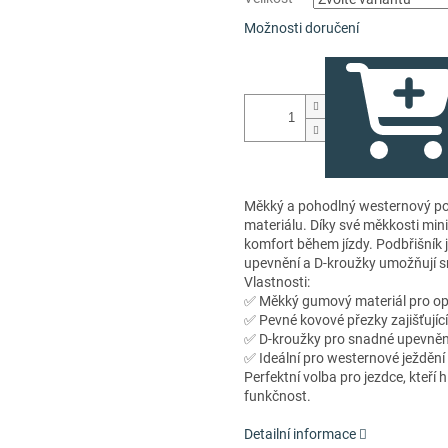
Možnosti doručení
Měkký a pohodlný westernový po
materiálu. Díky své měkkosti minim
komfort během jízdy. Podbřišník
upevnění a D-kroužky umožňují s
Vlastnosti:
✅ Měkký gumový materiál pro opt
✅ Pevné kovové přezky zajišťujíc
✅ D-kroužky pro snadné upevněn
✅ Ideální pro westernové ježdění
Perfektní volba pro jezdce, kteří 
funkčnost.
Detailní informace