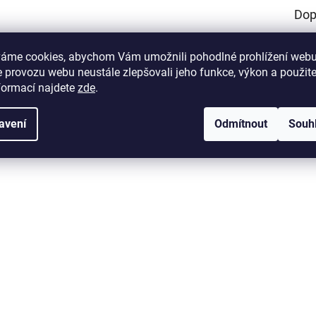
Dop
 pružného a odolného gumového materiálu. Díky své měkkosti
Kate
maximální komfort během jízdy. Podbřišník je vybaven pevnými
váme cookies, abychom Vám umožnili pohodlné prohlížení webu
EAN
:
ky umožňují snadné připnutí pomocných otěží.
 provozu webu neustále zlepšovali jeho funkce, výkon a použit
Barv
formací najdete
zde
.
ě
avení
Odmítnout
Souh
břišník s důrazem na komfort a funkčnost.