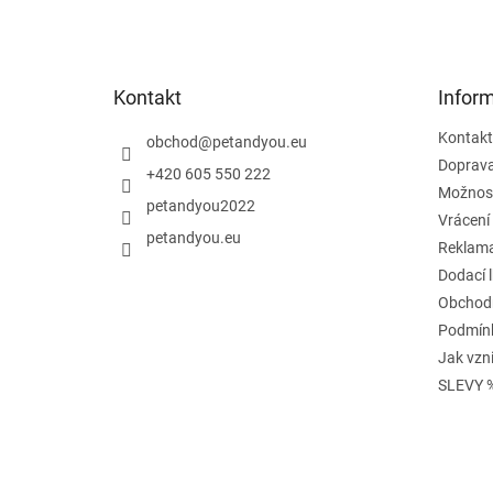
á
p
a
t
Kontakt
Infor
í
Kontakt
obchod
@
petandyou.eu
Doprav
+420 605 550 222
Možnost
petandyou2022
Vrácení
petandyou.eu
Reklam
Dodací 
Obchod
Podmínk
Jak vzn
SLEVY 