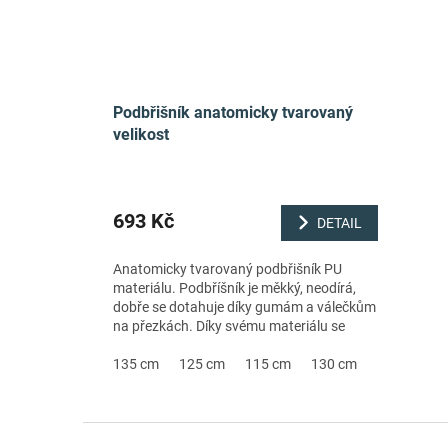
Podbřišník anatomicky tvarovaný
velikost
693 Kč
DETAIL
Anatomicky tvarovaný podbřišník PU
materiálu. Podbříšník je měkký, neodírá,
dobře se dotahuje díky gumám a válečkům
na přezkách. Díky svému materiálu se
snadno udržuje.• měkký, snadno
udržovatelný...
135 cm
125 cm
115 cm
130 cm
140 cm
Z