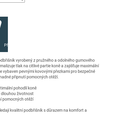
Přidat do košíku
dbřišník vyrobený z pružného a odolného gumového
alizuje tlak na citlivé partie koně a zajišťuje maximální
 je vybaven pevnými kovovými přezkami pro bezpečné
nadné připnutí pomocných otěží.
imální pohodlí koně
í dlouhou životnost
í pomocných otěží
hledají kvalitní podbřišník s důrazem na komfort a