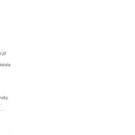
 již
ískala
nsky,
,
...