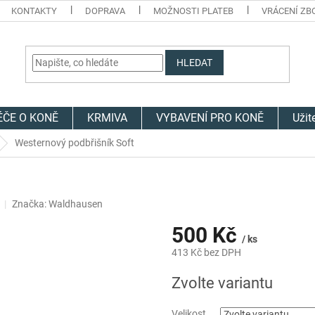
KONTAKTY
DOPRAVA
MOŽNOSTI PLATEB
VRÁCENÍ ZB
HLEDAT
ÉČE O KONĚ
KRMIVA
VYBAVENÍ PRO KONĚ
Užit
Westernový podbřišník Soft
Značka:
Waldhausen
500 Kč
/ ks
413 Kč bez DPH
Měrná
Zvolte variantu
cena:
Velikost