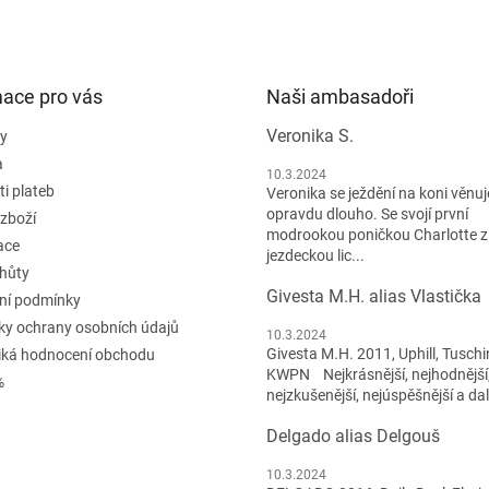
mace pro vás
Naši ambasadoři
Veronika S.
y
a
10.3.2024
i plateb
Veronika se ježdění na koni věnuje
opravdu dlouho. Se svojí první
 zboží
modrookou poničkou Charlotte z
ace
jezdeckou lic...
lhůty
Givesta M.H. alias Vlastička
ní podmínky
y ochrany osobních údajů
10.3.2024
Givesta M.H. 2011, Uphill, Tuschi
iká hodnocení obchodu
KWPN Nejkrásnější, nejhodnější
%
nejzkušenější, nejúspěšnější a dal
Delgado alias Delgouš
10.3.2024