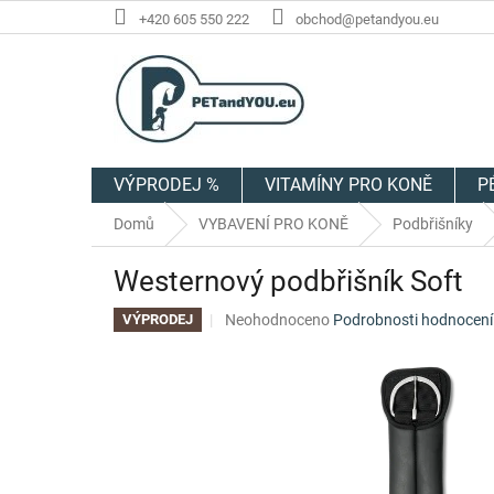
Přejít
+420 605 550 222
obchod@petandyou.eu
na
obsah
VÝPRODEJ %
VITAMÍNY PRO KONĚ
P
Domů
VYBAVENÍ PRO KONĚ
Podbřišníky
Westernový podbřišník Soft
Průměrné
Neohodnoceno
Podrobnosti hodnocení
VÝPRODEJ
hodnocení
produktu
je
0,0
z
5
hvězdiček.