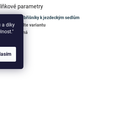
lňkové parametry
gorie
:
Podbřišníky k jezdeckým sedlům
 a díky
Zvolte variantu
elnost."
a
:
Černá
lasím