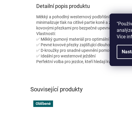
Detailní popis produktu
Měkký a pohodlný westernový podbřišník vyrobený z
minimalizuje tlak na citlivé partie koně a zajišťuje 
"Použí
kovovými přezkami pro bezpečné upevnění a D-krouž
analýze
Vlastnosti:
Více in
✅ Měkký gumový materiál pro optimální pohodlí kon
✅ Pevné kovové přezky zajišťující dlouhou životnost
✅ D-kroužky pro snadné upevnění pomocných otěží
Nast
✅ Ideální pro westernové ježdění
Perfektní volba pro jezdce, kteří hledají kvalitní pod
Související produkty
Oblíbené