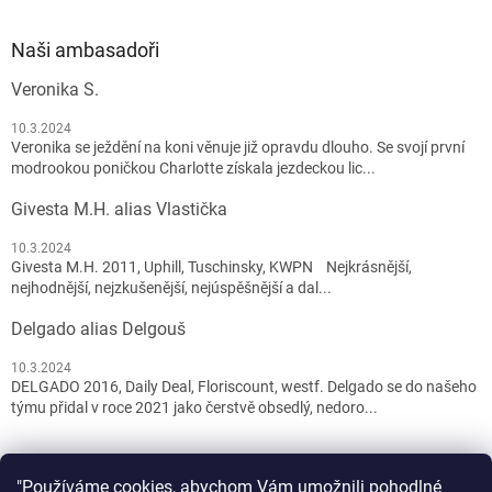
Naši ambasadoři
Veronika S.
10.3.2024
Veronika se ježdění na koni věnuje již opravdu dlouho. Se svojí první
modrookou poničkou Charlotte získala jezdeckou lic...
Givesta M.H. alias Vlastička
10.3.2024
Givesta M.H. 2011, Uphill, Tuschinsky, KWPN Nejkrásnější,
nejhodnější, nejzkušenější, nejúspěšnější a dal...
Delgado alias Delgouš
10.3.2024
DELGADO 2016, Daily Deal, Floriscount, westf. Delgado se do našeho
týmu přidal v roce 2021 jako čerstvě obsedlý, nedoro...
"Používáme cookies, abychom Vám umožnili pohodlné