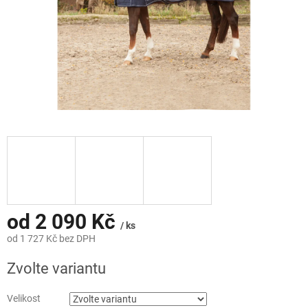
od
2 090 Kč
/ ks
od
1 727 Kč
bez DPH
Měrná
Zvolte variantu
cena:
Velikost