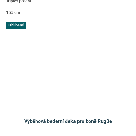
Triplex přední...
155 cm
Oblíbené
Výběhová bederní deka pro koně RugBe