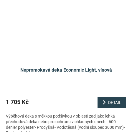
Nepromokavá deka Economic Light, vínová
1 705 Kč
DETAIL
Výběhová deka s měkkou podšívkou v oblasti zad jako lehká
přechodová deka nebo pro ochranu v chladných dnech.- 600
denier polyester- Prodyšná- Vodotěsná (vodní sloupec 3000 mm)-