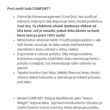
Proč zvolit řadu COMFORT?
Pokročilé Klimamanagement (Cool-Dry): Na rozdíl od
běžných stájových dek disponuje tento model podšívkou
Cool-Dry. Ta efektivně odvádí zbytkovou vlhkost od
těla koně, což je zásadní, pokud deku dáváte na koně,
který není po práci 100% suchý
.
Mimořádná odolnost 840D: Použití polypropylenu o síle
840 Denier zaručuje, že deka odolá mechanickému
namáhání v boxu (otírání o stěny, válení).
Ergonomie a volnost pohybu: Díky integrovanému
kráčecímu rozparku (Gehfalte) deka neomezuje koně v
pohybu a nesjíždí, což minimalizuje riziko odřenin na
plecích.
Tepelný komfort bez tlaku: Měkký fleecový límec chrání
citlivou oblast kohoutku a zabraňuje pronikání průvanu
pod deku.
Model COMFORT 300g je klasifikován jako "Heavy-
Weight" stájová deka. Její hlavní konkurenční výhodou je
vnitřní funkční vrstva Cool-Dry, která eliminuje potřebu