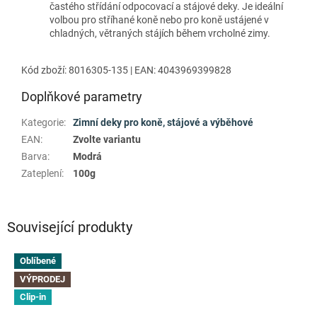
častého střídání odpocovací a stájové deky. Je ideální
volbou pro stříhané koně nebo pro koně ustájené v
chladných, větraných stájích během vrcholné zimy.
Kód zboží: 8016305-135 | EAN: 4043969399828
Doplňkové parametry
Kategorie
:
Zimní deky pro koně, stájové a výběhové
EAN
:
Zvolte variantu
Barva
:
Modrá
Zateplení
:
100g
Související produkty
Oblíbené
VÝPRODEJ
Clip-in