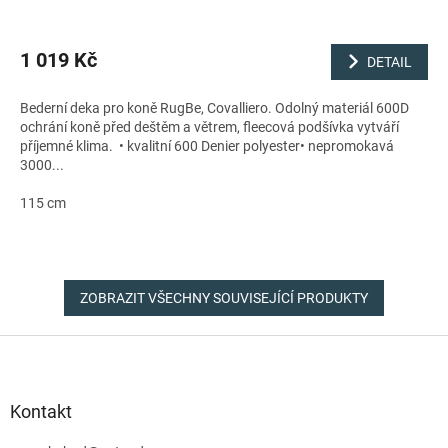
1 019 Kč
DETAIL
Bederní deka pro koně RugBe, Covalliero. Odolný materiál 600D
ochrání koně před deštěm a větrem, fleecová podšívka vytváří
příjemné klima. • kvalitní 600 Denier polyester• nepromokavá
3000...
115 cm
ZOBRAZIT VŠECHNY SOUVISEJÍCÍ PRODUKTY
Z
á
p
a
Kontakt
t