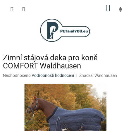
Přejít
NÁKUP
na
obsah
KOŠÍK
Zimní stájová deka pro koně
COMFORT Waldhausen
Průměrné
Neohodnoceno
Podrobnosti hodnocení
Značka:
Waldhausen
hodnocení
produktu
je
0,0
z
5
hvězdiček.