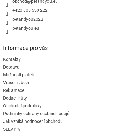
í
obchod
@
petandyou.eu
+420 605 550 222
petandyou2022
petandyou.eu
Informace pro vás
Kontakty
Doprava
Možnosti plateb
Vrácení zboží
Reklamace
Dodací lhůty
Obchodní podmínky
Podmínky ochrany osobních údajů
Jak vzniká hodnocení obchodu
SLEVY %