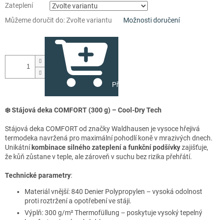
Zateplení
Můžeme doručit do:
Zvolte variantu
Možnosti doručení
Přidat do košíku
❄️ Stájová deka COMFORT (300 g) – Cool-Dry Tech
Stájová deka COMFORT od značky Waldhausen je vysoce hřejivá
termodeka navržená pro maximální pohodlí koně v mrazivých dnech.
Unikátní
kombinace silného zateplení a funkční podšívky
zajišťuje,
že kůň zůstane v teple, ale zároveň v suchu bez rizika přehřátí.
Technické parametry
:
Materiál vnější: 840 Denier Polypropylen – vysoká odolnost
proti roztržení a opotřebení ve stáji.
Výplň: 300 g/m² Thermofüllung – poskytuje vysoký tepelný