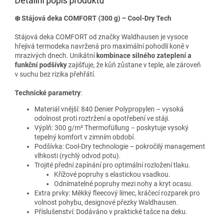
Detailní popis produktu
❄️ Stájová deka COMFORT (300 g) – Cool-Dry Tech
Stájová deka COMFORT od značky Waldhausen je vysoce
hřejivá termodeka navržená pro maximální pohodlí koně v
mrazivých dnech. Unikátní
kombinace silného zateplení a
funkční podšívky
zajišťuje, že kůň zůstane v teple, ale zároveň
v suchu bez rizika přehřátí.
Technické parametry
:
Materiál vnější: 840 Denier Polypropylen – vysoká
odolnost proti roztržení a opotřebení ve stáji.
Výplň: 300 g/m² Thermofüllung – poskytuje vysoký
tepelný komfort v zimním období.
Podšívka: Cool-Dry technologie – pokročilý management
vlhkosti (rychlý odvod potu).
Trojité přední zapínání pro optimální rozložení tlaku.
Křížové popruhy s elastickou vsadkou.
Odnímatelné popruhy mezi nohy a kryt ocasu.
Extra prvky: Měkký fleecový límec, kráčecí rozparek pro
volnost pohybu, designové přezky Waldhausen.
Příslušenství: Dodáváno v praktické tašce na deku.