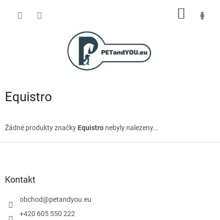
Přejít
NÁKUP
na
obsah
KOŠÍK
Equistro
Žádné produkty značky
Equistro
nebyly nalezeny...
Z
á
p
a
Kontakt
t
í
obchod
@
petandyou.eu
+420 605 550 222