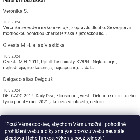
Veronika S.
10.3.2024
Veronika se ježdění na koni věnuje již opravdu dlouho. Se svojí první
modrookou poničkou Charlotte získala jezdeckou lic...
Givesta M.H. alias Vlastička
10.3.2024
Givesta M.H. 2011, Uphill, Tuschinsky, KWPN Nejkrásnější,
nejhodnější, nejzkušenější, nejúspěšnější a dal...
Delgado alias Delgouš
10.3.2024
DELGADO 2016, Daily Deal, Floriscount, westf. Delgado se do našeho
týmu přidal v roce 2021 jako čerstvě obsedlý, nedoro...
"Používáme cookies, abychom Vám umožnili pohodlné
prohlížení webu a díky analýze provozu webu neustále
zlepšovali jeho funkce, výkon a použitelnost."