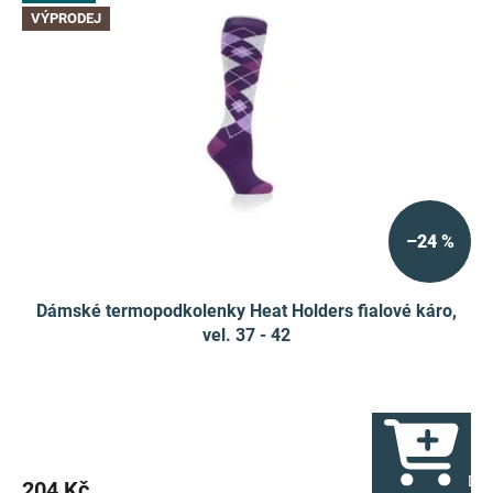
p
VÝPRODEJ
i
r
s
o
p
d
r
u
o
k
d
t
u
ů
k
t
ů
–24 %
Dámské termopodkolenky Heat Holders fialové káro,
vel. 37 - 42
Do 
204 Kč