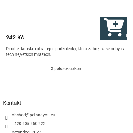
Do 
242 Kč
Dlouhé dámské extra teplé podkolenky, která zahřejí vaše nohy i v
těch největších mrazech.
2
položek celkem
O
v
l
Z
á
á
d
p
a
a
Kontakt
c
t
í
í
obchod
@
petandyou.eu
p
r
+420 605 550 222
v
petandyou2022