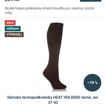
Skvělé hřejivé podkolenky střední tloušťky pro všechny zmrzlé
nohy.
Akce
Oblíbené
VÝPRODEJ
–19 %
Dámské termopodkolenky HEAT HOLDERS černé, vel.
37-42