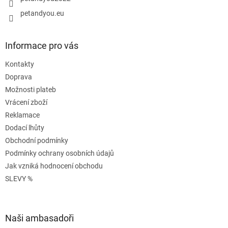
k
y
petandyou.eu
v
ý
p
Informace pro vás
i
s
Kontakty
u
Doprava
Možnosti plateb
Vrácení zboží
Reklamace
Dodací lhůty
Obchodní podmínky
Podmínky ochrany osobních údajů
Jak vzniká hodnocení obchodu
SLEVY %
Naši ambasadoři