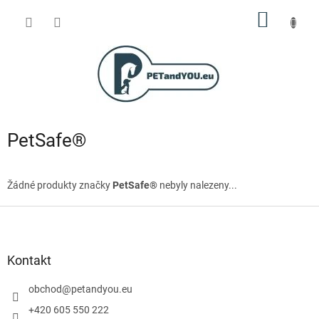
Přejít
NÁKUP
na
obsah
KOŠÍK
PetSafe®
Žádné produkty značky
PetSafe®
nebyly nalezeny...
Z
á
p
a
Kontakt
t
í
obchod
@
petandyou.eu
+420 605 550 222