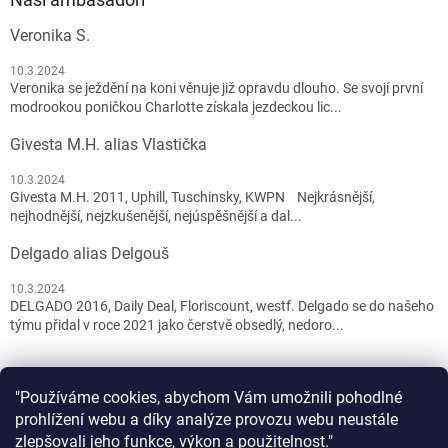
Veronika S.
10.3.2024
Veronika se ježdění na koni věnuje již opravdu dlouho. Se svojí první
modrookou poničkou Charlotte získala jezdeckou lic...
Givesta M.H. alias Vlastička
10.3.2024
Givesta M.H. 2011, Uphill, Tuschinsky, KWPN Nejkrásnější,
nejhodnější, nejzkušenější, nejúspěšnější a dal...
Delgado alias Delgouš
10.3.2024
DELGADO 2016, Daily Deal, Floriscount, westf. Delgado se do našeho
týmu přidal v roce 2021 jako čerstvě obsedlý, nedoro...
"Používáme cookies, abychom Vám umožnili pohodlné
prohlížení webu a díky analýze provozu webu neustále
zlepšovali jeho funkce, výkon a použitelnost."