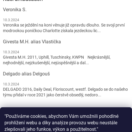
Veronika S.
10.3.2024
Veronika se ježdění na koni věnuje již opravdu dlouho. Se svojí první
modrookou poničkou Charlotte získala jezdeckou lic...
Givesta M.H. alias Vlastička
10.3.2024
Givesta M.H. 2011, Uphill, Tuschinsky, KWPN Nejkrásnější,
nejhodnější, nejzkušenější, nejúspěšnější a dal...
Delgado alias Delgouš
10.3.2024
DELGADO 2016, Daily Deal, Floriscount, westf. Delgado se do našeho
týmu přidal v roce 2021 jako čerstvě obsedlý, nedoro...
"Používáme cookies, abychom Vám umožnili pohodlné
prohlížení webu a díky analýze provozu webu neustále
zlepšovali jeho funkce, výkon a použitelnost."