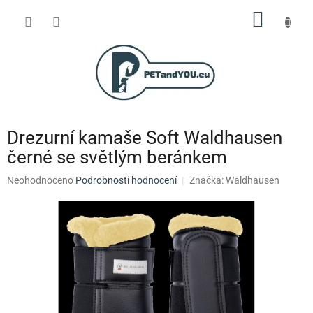
Přejít
NÁKUP
na
obsah
KOŠÍK
Drezurní kamaše Soft Waldhausen
černé se světlým beránkem
Průměrné
Neohodnoceno
Podrobnosti hodnocení
Značka:
Waldhausen
hodnocení
produktu
je
0,0
z
5
hvězdiček.