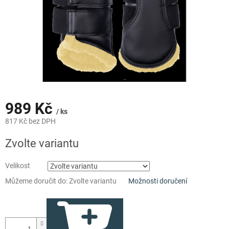
989 Kč
/ ks
817 Kč bez DPH
Měrná
Zvolte variantu
cena:
Velikost
Můžeme doručit do:
Zvolte variantu
Možnosti doručení