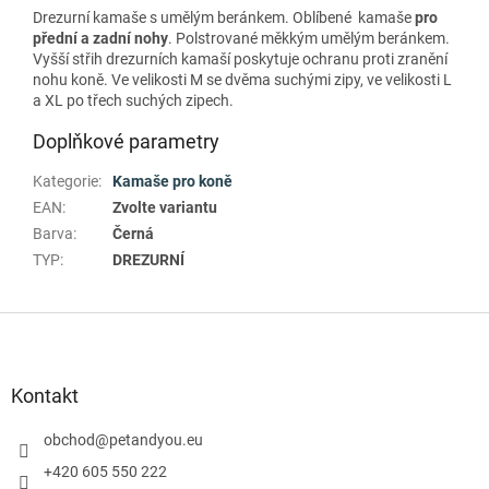
Drezurní kamaše s umělým beránkem. Oblíbené kamaše
pro
přední a zadní nohy
. Polstrované měkkým umělým beránkem.
Vyšší střih drezurních kamaší poskytuje ochranu proti zranění
nohu koně. Ve velikosti M se dvěma suchými zipy, ve velikosti L
a XL po třech suchých zipech.
Doplňkové parametry
Kategorie
:
Kamaše pro koně
EAN
:
Zvolte variantu
Barva
:
Černá
TYP
:
DREZURNÍ
Z
á
p
a
Kontakt
t
í
obchod
@
petandyou.eu
+420 605 550 222