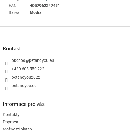
EAN
:
4057962247451
Barva
:
Modrá
Z
á
p
a
Kontakt
t
í
obchod
@
petandyou.eu
+420 605 550 222
petandyou2022
petandyou.eu
Informace pro vás
Kontakty
Doprava
Možnosti plateb