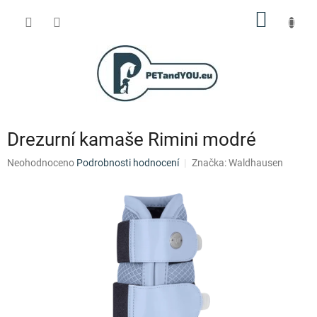
Přejít
NÁKUP
na
obsah
KOŠÍK
Drezurní kamaše Rimini modré
Průměrné
Neohodnoceno
Podrobnosti hodnocení
Značka:
Waldhausen
hodnocení
produktu
je
0,0
z
5
hvězdiček.