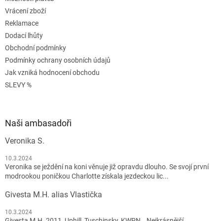
Vrácení zboží
Reklamace
Dodací lhůty
Obchodní podmínky
Podmínky ochrany osobních údajů
Jak vzniká hodnocení obchodu
SLEVY %
Naši ambasadoři
Veronika S.
10.3.2024
Veronika se ježdění na koni věnuje již opravdu dlouho. Se svojí první
modrookou poničkou Charlotte získala jezdeckou lic...
Givesta M.H. alias Vlastička
10.3.2024
Givesta M.H. 2011, Uphill, Tuschinsky, KWPN Nejkrásnější,