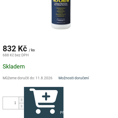
832 Kč
/ ks
688 Kč bez DPH
Měrná
Skladem
cena:
Můžeme doručit do:
11.8.2026
Možnosti doručení
Přidat do košíku