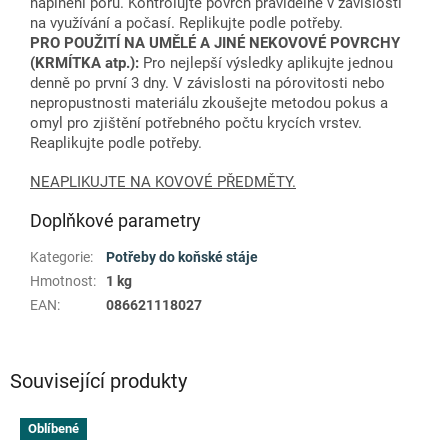
naplnění pórů. Kontrolujte povrch pravidelně v závislosti
na využívání a počasí. Replikujte podle potřeby.
PRO POUŽITÍ NA UMĚLÉ A JINÉ NEKOVOVÉ POVRCHY
(KRMÍTKA atp.):
Pro nejlepší výsledky aplikujte jednou
denně po první 3 dny. V závislosti na pórovitosti nebo
nepropustnosti materiálu zkoušejte metodou pokus a
omyl pro zjištění potřebného počtu krycích vrstev.
Reaplikujte podle potřeby.
NEAPLIKUJTE NA KOVOVÉ PŘEDMĚTY.
Doplňkové parametry
Kategorie
:
Potřeby do koňské stáje
Hmotnost
:
1 kg
EAN
:
086621118027
Související produkty
Oblíbené