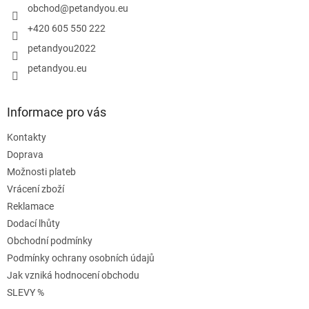
í
obchod
@
petandyou.eu
+420 605 550 222
petandyou2022
petandyou.eu
Informace pro vás
Kontakty
Doprava
Možnosti plateb
Vrácení zboží
Reklamace
Dodací lhůty
Obchodní podmínky
Podmínky ochrany osobních údajů
Jak vzniká hodnocení obchodu
SLEVY %