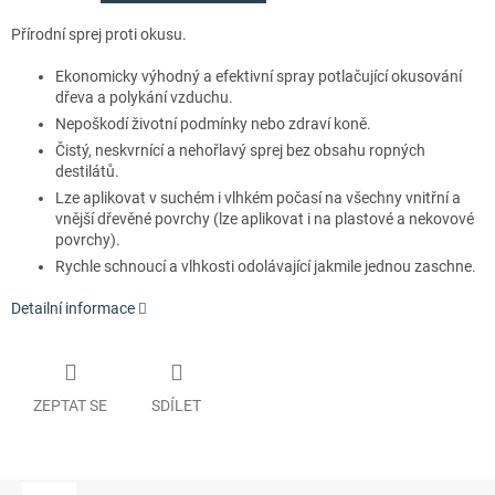
Přírodní sprej proti okusu.
Ekonomicky výhodný a efektivní spray potlačující okusování
dřeva a polykání vzduchu.
Nepoškodí životní podmínky nebo zdraví koně.
Čistý, neskvrnící a nehořlavý sprej bez obsahu ropných
destilátů.
Lze aplikovat v suchém i vlhkém počasí na všechny vnitřní a
vnější dřevěné povrchy (lze aplikovat i na plastové a nekovové
povrchy).
Rychle schnoucí a vlhkosti odolávající jakmile jednou zaschne.
Detailní informace
ZEPTAT SE
SDÍLET