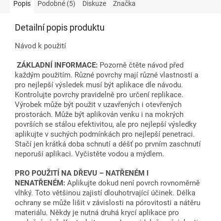
Popis
Podobné (5)
Diskuze
Značka
Detailní popis produktu
Návod k použití
ZÁKLADNÍ INFORMACE:
Pozorně čtěte návod před
každým použitím. Různé povrchy mají různé vlastnosti a
pro nejlepší výsledek musí být aplikace dle návodu.
Kontrolujte povrchy pravidelně pro určení replikace.
Výrobek může být použit v uzavřených i otevřených
prostorách. Může být aplikován venku i na mokrých
površích se stálou efektivitou, ale pro nejlepší výsledky
aplikujte v suchých podmínkách pro nejlepší penetraci.
Stačí jen krátká doba schnutí a déšť po prvním zaschnutí
neporuší aplikaci. Vyčistěte vodou a mýdlem.
PRO POUŽITÍ NA DŘEVU – NATŘENÉM I
NENATŘENÉM:
Aplikujte dokud není povrch rovnoměrně
vlhký. Toto většinou zajistí dlouhotrvající účinek. Délka
ochrany se může lišit v závislosti na pórovitosti a nátěru
materiálu. Někdy je nutná druhá krycí aplikace pro