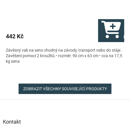
442 Kč
Do 
Závěsný vak na seno vhodný na závody, transport nebo do stáje .
Zavěšení pomocí 2 kroužků.• rozměr: 90 cm x 63 cm • cca na 17,5
kg sena
ZOBRAZIT VŠECHNY SOUVISEJÍCÍ PRODUKTY
Z
á
p
a
Kontakt
t