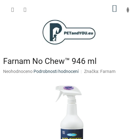
Přejít
NÁKUP
na
obsah
KOŠÍK
Farnam No Chew™ 946 ml
Průměrné
Neohodnoceno
Podrobnosti hodnocení
Značka:
Farnam
hodnocení
produktu
je
0,0
z
5
hvězdiček.