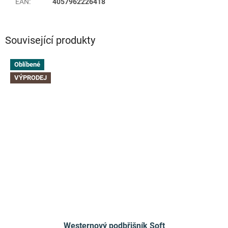
EAN
:
4057962226418
Související produkty
Oblíbené
VÝPRODEJ
Westernový podbřišník Soft