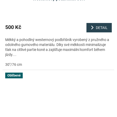
500 Kč
DETAIL
Měkký a pohodlný westernový podbřišník vyrobený z pružného a
odolného gumového materiálu. Díky své měkkosti minimalizuje
tlak na citlivé partie koně a zajišťuje maximální komfort během
jízdy....
30"/76 cm
Oblíbené