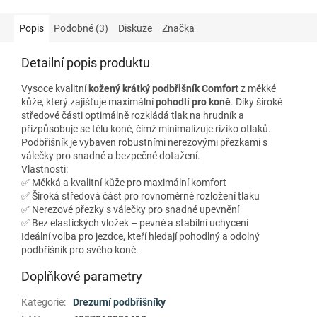
Popis
Podobné (3)
Diskuze
Značka
Detailní popis produktu
Vysoce kvalitní
kožený krátký podbřišník Comfort
z měkké
kůže, který zajišťuje maximální
pohodlí pro koně
. Díky široké
středové části optimálně rozkládá tlak na hrudník a
přizpůsobuje se tělu koně, čímž minimalizuje riziko otlaků.
Podbřišník je vybaven robustními nerezovými přezkami s
válečky pro snadné a bezpečné dotažení.
Vlastnosti:
✅ Měkká a kvalitní kůže pro maximální komfort
✅ Široká středová část pro rovnoměrné rozložení tlaku
✅ Nerezové přezky s válečky pro snadné upevnění
✅ Bez elastických vložek – pevné a stabilní uchycení
Ideální volba pro jezdce, kteří hledají pohodlný a odolný
podbřišník pro svého koně.
Doplňkové parametry
Kategorie
:
Drezurní podbřišníky