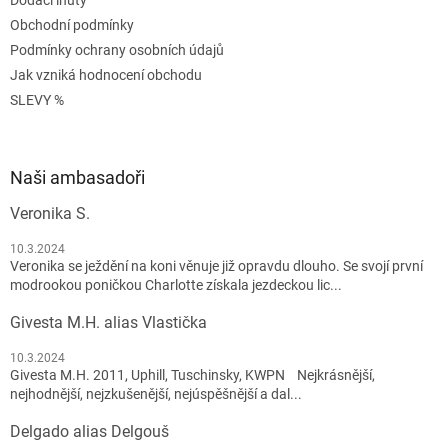
Dodací lhůty
Obchodní podmínky
Podmínky ochrany osobních údajů
Jak vzniká hodnocení obchodu
SLEVY %
Naši ambasadoři
Veronika S.
10.3.2024
Veronika se ježdění na koni věnuje již opravdu dlouho. Se svojí první
modrookou poničkou Charlotte získala jezdeckou lic...
Givesta M.H. alias Vlastička
10.3.2024
Givesta M.H. 2011, Uphill, Tuschinsky, KWPN Nejkrásnější,
nejhodnější, nejzkušenější, nejúspěšnější a dal...
Delgado alias Delgouš