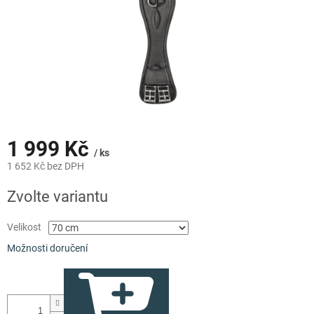
1 999 Kč
/ ks
1 652 Kč bez DPH
Měrná
Zvolte variantu
cena:
Velikost
Možnosti doručení