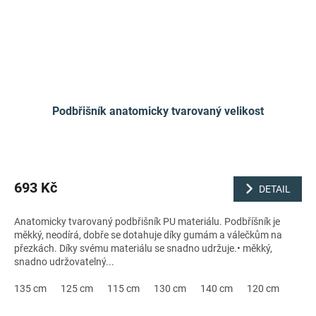
Podbřišník anatomicky tvarovaný velikost
693 Kč
DETAIL
Anatomicky tvarovaný podbřišník PU materiálu. Podbříšník je
měkký, neodírá, dobře se dotahuje díky gumám a válečkům na
přezkách. Díky svému materiálu se snadno udržuje.• měkký,
snadno udržovatelný...
135 cm
125 cm
115 cm
130 cm
140 cm
120 cm