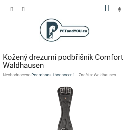
Přejít
NÁKUP
na
obsah
KOŠÍK
Kožený drezurní podbřišník Comfort
Waldhausen
Průměrné
Neohodnoceno
Podrobnosti hodnocení
Značka:
Waldhausen
hodnocení
produktu
je
0,0
z
5
hvězdiček.