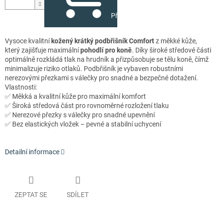
Přidat do košíku
Vysoce kvalitní
kožený krátký podbřišník Comfort
z měkké kůže,
který zajišťuje maximální
pohodlí pro koně
. Díky široké středové části
optimálně rozkládá tlak na hrudník a přizpůsobuje se tělu koně, čímž
minimalizuje riziko otlaků. Podbřišník je vybaven robustními
nerezovými přezkami s válečky pro snadné a bezpečné dotažení.
Vlastnosti:
✅ Měkká a kvalitní kůže pro maximální komfort
✅ Široká středová část pro rovnoměrné rozložení tlaku
✅ Nerezové přezky s válečky pro snadné upevnění
✅ Bez elastických vložek – pevné a stabilní uchycení
Detailní informace
ZEPTAT SE
SDÍLET