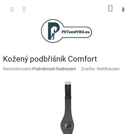
Přejít
NÁKUP
na
obsah
KOŠÍK
Kožený podbřišník Comfort
Průměrné
Neohodnoceno
Podrobnosti hodnocení
Značka:
Waldhausen
hodnocení
produktu
je
0,0
z
5
hvězdiček.