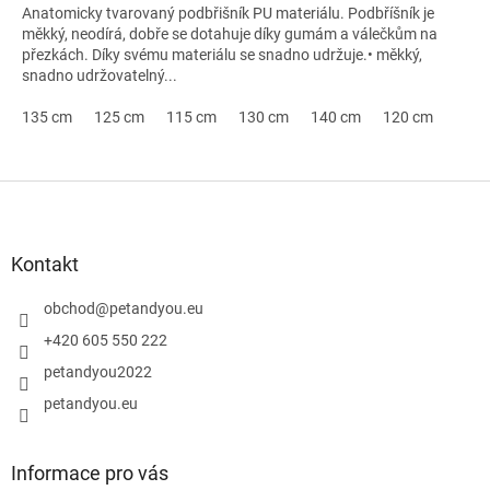
Anatomicky tvarovaný podbřišník PU materiálu. Podbříšník je
měkký, neodírá, dobře se dotahuje díky gumám a válečkům na
přezkách. Díky svému materiálu se snadno udržuje.• měkký,
snadno udržovatelný...
135 cm
125 cm
115 cm
130 cm
140 cm
120 cm
Z
á
p
a
Kontakt
t
í
obchod
@
petandyou.eu
+420 605 550 222
petandyou2022
petandyou.eu
Informace pro vás