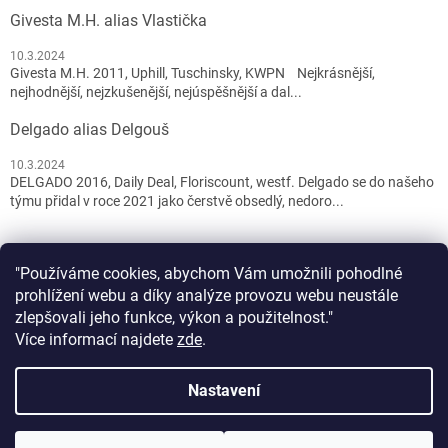
Givesta M.H. alias Vlastička
10.3.2024
Givesta M.H. 2011, Uphill, Tuschinsky, KWPN Nejkrásnější,
nejhodnější, nejzkušenější, nejúspěšnější a dal...
Delgado alias Delgouš
10.3.2024
DELGADO 2016, Daily Deal, Floriscount, westf. Delgado se do našeho
týmu přidal v roce 2021 jako čerstvě obsedlý, nedoro...
"Používáme cookies, abychom Vám umožnili pohodlné
prohlížení webu a díky analýze provozu webu neustále
zlepšovali jeho funkce, výkon a použitelnost."
Více informací najdete
zde
.
Vytvořil Shoptet
Nastavení
DOVOLENÁ 1.8. - 11.8. 2026. Vážení zákazníci, ve dnech 1.8. - 11.8.
Copyright 2026
PET and YOU
. Všechna práva vyhrazena.
Upravit