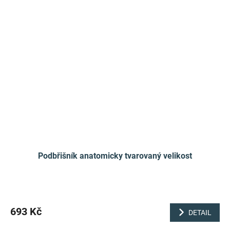
Podbřišník anatomicky tvarovaný velikost
693 Kč
DETAIL