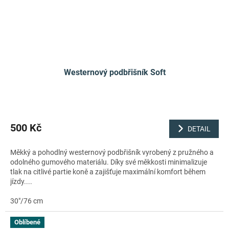
Westernový podbřišník Soft
500 Kč
DETAIL
Měkký a pohodlný westernový podbřišník vyrobený z pružného a
odolného gumového materiálu. Díky své měkkosti minimalizuje
tlak na citlivé partie koně a zajišťuje maximální komfort během
jízdy....
30"/76 cm
Oblíbené