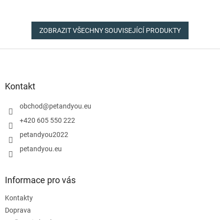
ZOBRAZIT VŠECHNY SOUVISEJÍCÍ PRODUKTY
Z
á
p
a
Kontakt
t
í
obchod
@
petandyou.eu
+420 605 550 222
petandyou2022
petandyou.eu
Informace pro vás
Kontakty
Doprava