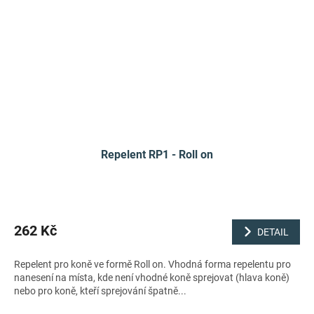
Repelent RP1 - Roll on
262 Kč
DETAIL
Repelent pro koně ve formě Roll on. Vhodná forma repelentu pro
nanesení na místa, kde není vhodné koně sprejovat (hlava koně)
nebo pro koně, kteří sprejování špatně...