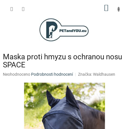
Přejít
NÁKUP
na
obsah
KOŠÍK
Maska proti hmyzu s ochranou nosu
SPACE
Průměrné
Neohodnoceno
Podrobnosti hodnocení
Značka:
Waldhausen
hodnocení
produktu
je
0,0
z
5
hvězdiček.