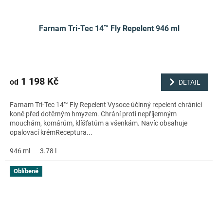
Farnam Tri-Tec 14™ Fly Repelent 946 ml
1 198 Kč
od
DETAIL
Farnam Tri-Tec 14™ Fly Repelent Vysoce účinný repelent chránící
koně před dotěrným hmyzem. Chrání proti nepříjemným
mouchám, komárům, klíšťatům a všenkám. Navíc obsahuje
opalovací krémReceptura...
946 ml
3.78 l
Oblíbené