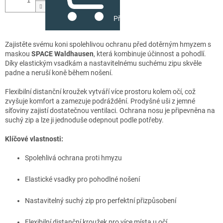
Přidat do košíku
Zajistěte svému koni spolehlivou ochranu před dotěrným hmyzem s
maskou
SPACE Waldhausen
, která kombinuje účinnost a pohodlí.
Díky elastickým vsadkám a nastavitelnému suchému zipu skvěle
padne a neruší koně během nošení.
Flexibilní distanční kroužek vytváří více prostoru kolem očí, což
zvyšuje komfort a zamezuje podráždění. Prodyšné uši z jemné
síťoviny zajistí dostatečnou ventilaci. Ochrana nosu je připevněna na
suchý zip a lze ji jednoduše odepnout podle potřeby.
Klíčové vlastnosti:
Spolehlivá ochrana proti hmyzu
Elastické vsadky pro pohodlné nošení
Nastavitelný suchý zip pro perfektní přizpůsobení
Flexibilní distanční kroužek pro více místa u očí