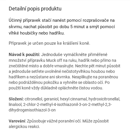
Detailní popis produktu
Účinný přípravek stačí nanést pomocí rozprašovače na
skvrnu, nachat působit po dobu 5 minut a smýt pomocí
vlhké houbičky nebo hadříku.
Přípravek je určen pouze ke krášlení koně.
Návod k použití:
Jednoduše vymáčkněte přiměřené
množství přípravk
u Muck off na ruku, hadřík nebo přímo na
znečištěné místo a dobře vmasírujte. Nechte pět minut působit
a jednoduše setřete uvolněné nečistotyvlhkou houbou nebo
hadříkem a nezůstane ani skvrnka. Neaplikujte na poraněnou
nebo podrážděnou pokožku a vyhněte se oblasto očí. Po
použití koně vždy důkladně opláchněte čistou vodou.
Složení:
citronellol, geraniol, hexyl cinnamal, hydroxicitronellal,
linalool, 2-chlor-2-methyl-4-isothiazonil-3-on-2-methyl-2,3-
dihydrogenisothiazol-3-on
Varování
: Způsobuje vážné poranění očí. Může způsobit
alergickou reakci.