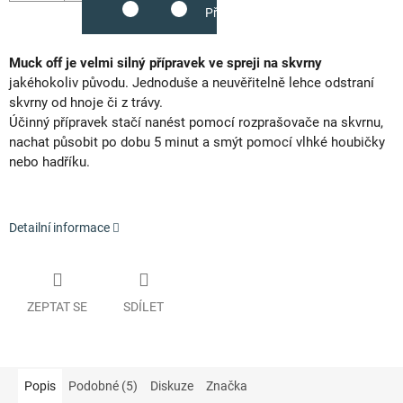
Přidat do košíku
Muck off je velmi silný přípravek ve spreji na skvrny
jakéhokoliv původu. Jednoduše a neuvěřitelně lehce odstraní
skvrny od hnoje či z trávy.
Účinný přípravek stačí nanést pomocí rozprašovače na skvrnu,
nachat působit po dobu 5 minut a smýt pomocí vlhké houbičky
nebo hadříku.
Detailní informace
ZEPTAT SE
SDÍLET
Popis
Podobné (5)
Diskuze
Značka