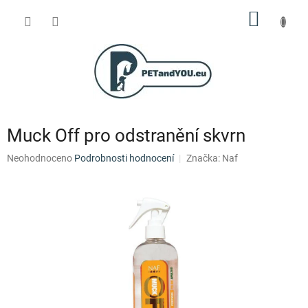
Přejít
NÁKUP
na
obsah
KOŠÍK
Muck Off pro odstranění skvrn
Průměrné
Neohodnoceno
Podrobnosti hodnocení
Značka:
Naf
hodnocení
produktu
je
0,0
z
5
hvězdiček.