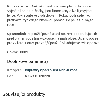
Při zasažení očí: Několik minut opatrně oplachujte vodou.
Vyjměte kontaktní čočky, jsou-li nasazeny a lze-li je vyjmout
lehce. Pokračujte ve vyplachování. Pokud podráždění očí
přetrvává, vyhledejte lékařskou pomoc. Po použití si myjte
ruce.
Upozornění:
Po použití pevně uzavřete. NAF doporučuje 24h
před prvním použitím vyzkoušet na malé ploše. Určeno pouze
pro zvířata. Pouze pro vnější použití. Skladujte ve svislé poloze.
Objem: 500ml
Doplňkové parametry
Kategorie
:
Přípravky k péči o srst a hřívu koně
EAN
:
5032410126228
Související produkty