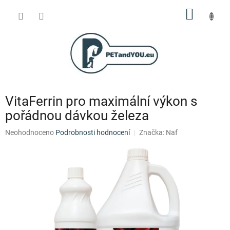
Přejít
NÁKUP
na
obsah
KOŠÍK
VitaFerrin pro maximální výkon s
pořádnou dávkou železa
Průměrné
Neohodnoceno
Podrobnosti hodnocení
Značka:
Naf
hodnocení
produktu
je
0,0
z
5
hvězdiček.