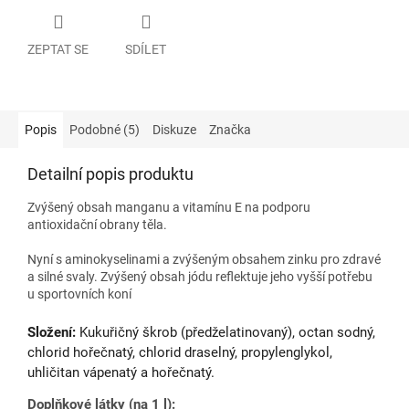
ZEPTAT SE
SDÍLET
Popis
Podobné (5)
Diskuze
Značka
Detailní popis produktu
Zvýšený obsah manganu a vitamínu E na podporu
antioxidační obrany těla.
Nyní s aminokyselinami a zvýšeným obsahem zinku pro zdravé
a silné svaly. Zvýšený obsah jódu reflektuje jeho vyšší potřebu
u sportovních koní
Složení:
Kukuřičný škrob (předželatinovaný), octan sodný,
chlorid hořečnatý, chlorid draselný, propylenglykol,
uhličitan vápenatý a hořečnatý.
Doplňkové látky (na 1 l):