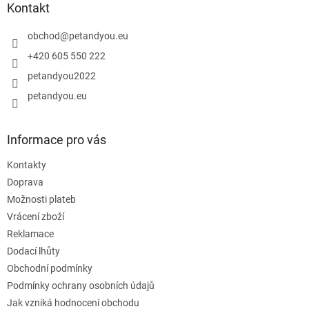
a
Kontakt
t
í
obchod
@
petandyou.eu
+420 605 550 222
petandyou2022
petandyou.eu
Informace pro vás
Kontakty
Doprava
Možnosti plateb
Vrácení zboží
Reklamace
Dodací lhůty
Obchodní podmínky
Podmínky ochrany osobních údajů
Jak vzniká hodnocení obchodu