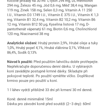
Klíčové přísady na 30 ml: L-lysin 294 mg, DL-methionin
294 mg, Železo 45 mg, Jód 0,6 mg, Měď 38,4 mg, Mangan
119 mg, Zinek 158 mg, Selen 0,3 mg, Vitamín A 11 250
I.U., Vitamín D3 1749 I.U., Vitamín E 375 I.U., Vitamín K 1,3
mg, Vitamín B1 32,4 mg, Vitamín B2 10,2 mg, Vitamín B6
12 mg, Vitamín B12 50 μg, Kyselina listová 17 mg, D-
pantothenát vápenatý 61 mg, Biotin 0,6 mg, Cholinchlorid
120 mg, Niacinamid 38 mg
Analytické složení:
Hrubý protein 2,9%, Hrubé oleje a tuky
1,0%, Hrubý popel 4,1%, Hrubá vláknina 0,1%, Vlhkost
86,4%, Sodík 0,13%
Návod k použití:
Před použitím lahvičku dobře protřepejte.
Nepřekračujte doporučenou denní dávku. U vybíravých
koní zavádějte postupně krmné dávky. Skladujte při
pokojové teplotě. Po použití vyměňte víčko. Doplňkové
krmivo pouze pro použití u koní.
1 l láhev vydrží přibližně 33 dní při krmení 30 ml denně.
Koně: denně minimálně 15ml
Dávka pro závodní koně před soutěží (2–3 dny): 60ml