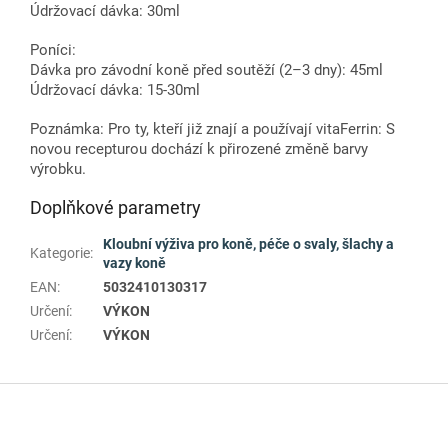
Údržovací dávka: 30ml
Poníci:
Dávka pro závodní koně před soutěží (2–3 dny): 45ml
Údržovací dávka: 15-30ml
Poznámka: Pro ty, kteří již znají a používají vitaFerrin: S
novou recepturou dochází k přirozené změně barvy
výrobku.
Doplňkové parametry
Kloubní výživa pro koně, péče o svaly, šlachy a
Kategorie
:
vazy koně
EAN
:
5032410130317
Určení
:
VÝKON
Určení
:
VÝKON
Z
á
p