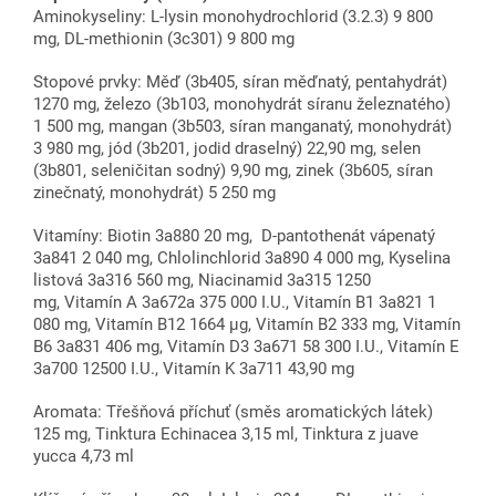
Aminokyseliny: L-lysin monohydrochlorid (3.2.3) 9 800
mg, DL-methionin (3c301) 9 800 mg
Stopové prvky: Měď (3b405, síran měďnatý, pentahydrát)
1270 mg, železo (3b103, monohydrát síranu železnatého)
1 500 mg, mangan (3b503, síran manganatý, monohydrát)
3 980 mg, jód (3b201, jodid draselný) 22,90 mg, selen
(3b801, seleničitan sodný) 9,90 mg, zinek (3b605, síran
zinečnatý, monohydrát) 5 250 mg
Vitamíny: Biotin 3a880 20 mg, D-pantothenát vápenatý
3a841 2 040 mg, Chlolinchlorid 3a890 4 000 mg, Kyselina
listová 3a316 560 mg, Niacinamid 3a315 1250
mg, Vitamín A 3a672a 375 000 I.U., Vitamín B1 3a821 1
080 mg, Vitamín B12 1664 μg, Vitamín B2 333 mg, Vitamín
B6 3a831 406 mg, Vitamín D3 3a671 58 300 I.U., Vitamín E
3a700 12500 I.U., Vitamín K 3a711 43,90 mg
Aromata: Třešňová příchuť (směs aromatických látek)
125 mg, Tinktura Echinacea 3,15 ml, Tinktura z juave
yucca 4,73 ml