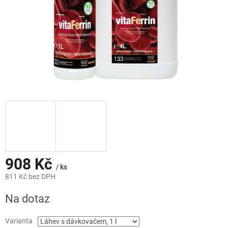
908 Kč
/ ks
811 Kč bez DPH
Měrná
Na dotaz
cena:
Varianta