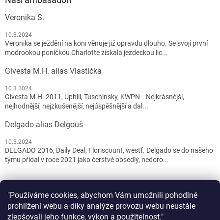
Veronika S.
10.3.2024
Veronika se ježdění na koni věnuje již opravdu dlouho. Se svojí první
modrookou poničkou Charlotte získala jezdeckou lic...
Givesta M.H. alias Vlastička
10.3.2024
Givesta M.H. 2011, Uphill, Tuschinsky, KWPN Nejkrásnější,
nejhodnější, nejzkušenější, nejúspěšnější a dal...
Delgado alias Delgouš
10.3.2024
DELGADO 2016, Daily Deal, Floriscount, westf. Delgado se do našeho
týmu přidal v roce 2021 jako čerstvě obsedlý, nedoro...
"Používáme cookies, abychom Vám umožnili pohodlné
prohlížení webu a díky analýze provozu webu neustále
zlepšovali jeho funkce, výkon a použitelnost."