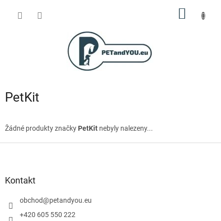
Přejít
NÁKUP
na
obsah
KOŠÍK
PetKit
Žádné produkty značky
PetKit
nebyly nalezeny...
Z
á
p
a
Kontakt
t
í
obchod
@
petandyou.eu
+420 605 550 222