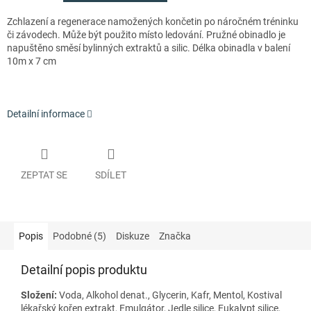
Zchlazení a regenerace namožených končetin po náročném tréninku
či závodech. Může být použito místo ledování. Pružné obinadlo je
napuštěno směsí bylinných extraktů a silic. Délka obinadla v balení
10m x 7 cm
Detailní informace
ZEPTAT SE
SDÍLET
Popis
Podobné (5)
Diskuze
Značka
Detailní popis produktu
Složení:
Voda, Alkohol denat., Glycerin, Kafr, Mentol, Kostival
lékařský kořen extrakt, Emulgátor, Jedle silice, Eukalypt silice,