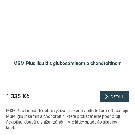
MSM Plus liquid s glukosaminem a chondroitinem
1 335 Kč
DETAIL
MSM Pus Liquid - kloubní výživa pro koně v tekuté forměObsahuje
MSM, glukosamin a chondroitin, které prokazatelně podporují
flexibilitu kloubů a snižují zánět. Tyto látky spadají o skupiny
látek...