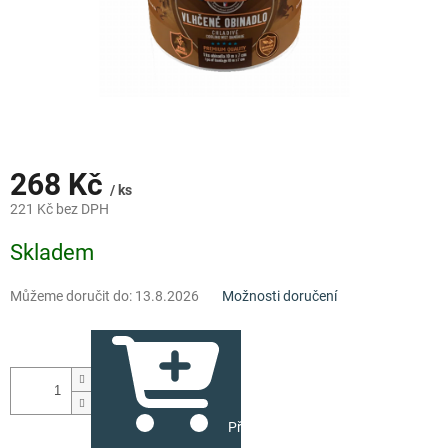
268 Kč
/ ks
221 Kč bez DPH
Měrná
Skladem
cena:
Můžeme doručit do:
13.8.2026
Možnosti doručení
Přidat do košíku