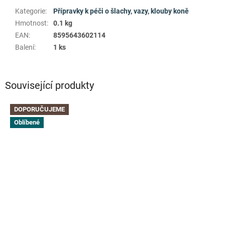
Kategorie
:
Přípravky k péči o šlachy, vazy, klouby koně
Hmotnost
:
0.1 kg
EAN
:
8595643602114
Balení
:
1 ks
Související produkty
DOPORUČUJEME
Oblíbené