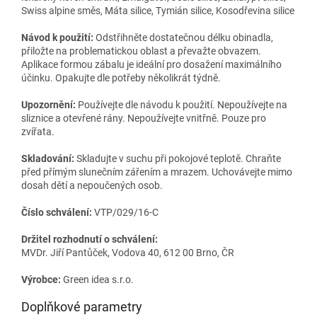
Swiss alpine směs, Máta silice, Tymián silice, Kosodřevina silice
Návod k použití:
Odstřihněte dostatečnou délku obinadla,
přiložte na problematickou oblast a převažte obvazem.
Aplikace formou zábalu je ideální pro dosažení maximálního
účinku. Opakujte dle potřeby několikrát týdně.
Upozornění:
Používejte dle návodu k použití. Nepoužívejte na
sliznice a otevřené rány. Nepoužívejte vnitřně. Pouze pro
zvířata.
Skladování:
Skladujte v suchu při pokojové teplotě. Chraňte
před přímým slunečním zářením a mrazem. Uchovávejte mimo
dosah dětí a nepoučených osob.
Číslo schválení:
VTP/029/16-C
Držitel rozhodnutí o schválení:
MVDr. Jiří Pantůček, Vodova 40, 612 00 Brno, ČR
Výrobce:
Green idea s.r.o.
Doplňkové parametry