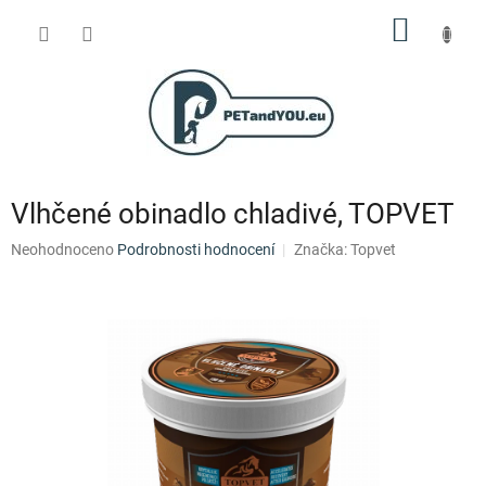
Přejít
NÁKUP
na
obsah
KOŠÍK
Vlhčené obinadlo chladivé, TOPVET
Průměrné
Neohodnoceno
Podrobnosti hodnocení
Značka:
Topvet
hodnocení
produktu
je
0,0
z
5
hvězdiček.