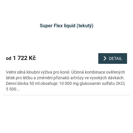
Super Flex liquid (tekutý)
1 722 Kč
od
DETAIL
Velmi silná kloubní výživa pro koně. Účinná kombinace ověřených
látek pro léčbu a zmírnění příznaků artrózy ve vysokých dávkách.
Denní dávka 50 ml obsahuje: 10 000 mg glukosamin sulfátu 2KCl,
5 500...