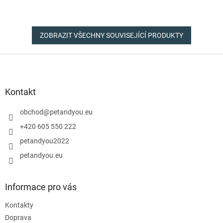
ZOBRAZIT VŠECHNY SOUVISEJÍCÍ PRODUKTY
Z
á
p
a
Kontakt
t
í
obchod
@
petandyou.eu
+420 605 550 222
petandyou2022
petandyou.eu
Informace pro vás
Kontakty
Doprava